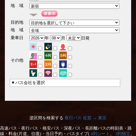
地 域
目的地
地 域
乗車日
年
月
日発
その他
▼バス会社を選択
逆区間を検索する
夜行バス 佐賀 → 東京
高速バス・夜行バス・格安バス・深夜バス・長距離バスの時刻表・路
線・料金(片道、往復)・当日予約・バスタイプ(
4列シート
、
3列独立
、