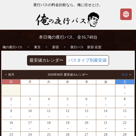
夜行バスの料金比較なら、俺に任せとけ。
language
新宿発⇒佐賀行 夜行バス・高速バス | 俺の
本日俺の夜行バス、全
16,748
台
夜行バス
>
>
>
俺の夜行バス
東京
新宿
夜行バス 新宿 佐賀
最安値カレンダー
バスタイプ別最安値
＜ 前月
2026年08月 最安値カレンダー
次月
＞
日
月
火
水
木
金
土
1
－
2
3
4
5
6
7
8
－
－
－
－
－
－
－
9
10
11
12
13
14
15
－
－
－
－
－
－
－
16
17
18
19
20
21
22
－
－
－
－
－
－
－
23
24
25
26
27
28
29