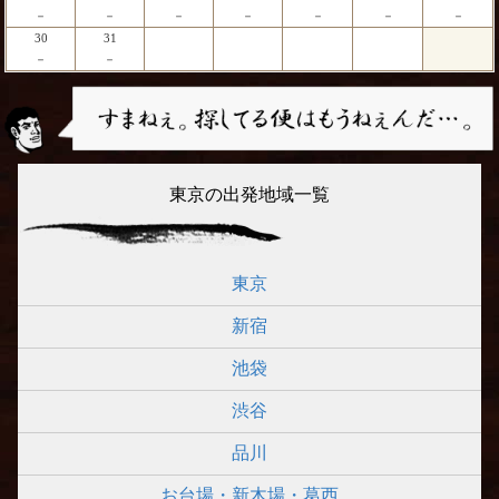
－
－
－
－
－
－
－
30
31
－
－
東京の出発地域一覧
東京
新宿
池袋
渋谷
品川
お台場・新木場・葛西