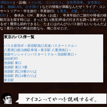
3列(2x1)
) ・設備(
トイレ付
、
コンセント
、
女性専用車
、
女性安心
車
、
無線LAN
、
ひざ掛け
) などの情報が満載なんだぜ！ライブ・コン
サートツアー・学生旅行・卒業旅行( （
東京
、
大阪
、
ディズニー
、
USJ
）、 春休み、GW、夏休み（お盆）、年末年始のご旅行や帰省の移
動方法を探す時には、きっと安い(格安)料金の行き方を調べる事ができ
るぜ！費用も節約できるし、たまにはのんびりバス旅行もいいもんだよ
な！夜行バスの料金比較なら、俺に任せとけ。
東京のバス停一覧
バスタ新宿4F＜新宿駅南口高速バスターミナル＞
八重洲口鍛冶橋駐車場＜東京駅 八重洲南口＞
池袋サンシャインバスターミナル＜池袋駅東口＞
浜松町BT
池袋駅 東口
池袋駅 東口 9番
池袋駅 西口8番のりば
池袋駅 西口4番のりば
東京駅
アイコンってやつを説明するぜ