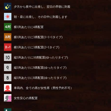
夕方から夜中に出発し、翌日の早朝に到着
朝・昼に出発し、その日中に到着します
横1列あたりに4席配置
横1列あたりに3席配置(1+1+1タイプ)
横1列あたりに3席配置(2+1タイプ)
縦1列あたりに10席配置(ゆったりタイプ)
縦1列あたりに9席配置(ゆったりタイプ)
縦1列あたりに8席配置(ゆったりタイプ)
車両内、全ての席が女性席（男性予約不可）
女性安心の席配置