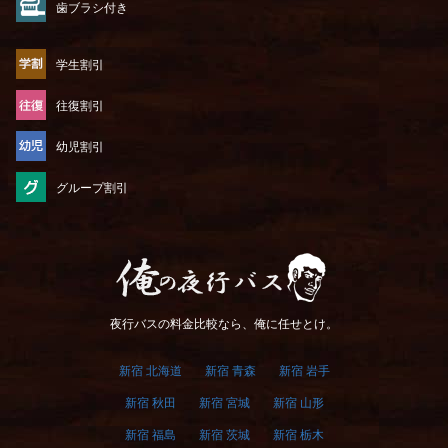
歯ブラシ付き
学生割引
往復割引
幼児割引
グループ割引
俺の夜行バス
夜行バスの料金比較なら、俺に任せとけ。
新宿 北海道
新宿 青森
新宿 岩手
新宿 秋田
新宿 宮城
新宿 山形
新宿 福島
新宿 茨城
新宿 栃木