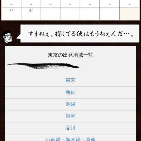
－
－
－
－
－
－
－
30
31
－
－
東京の出発地域一覧
東京
新宿
池袋
渋谷
品川
お台場・新木場・葛西