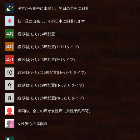
夕方から夜中に出発し、翌日の早朝に到着
朝・昼に出発し、その日中に到着します
横1列あたりに4席配置
横1列あたりに3席配置(1+1+1タイプ)
横1列あたりに3席配置(2+1タイプ)
縦1列あたりに10席配置(ゆったりタイプ)
縦1列あたりに9席配置(ゆったりタイプ)
縦1列あたりに8席配置(ゆったりタイプ)
車両内、全ての席が女性席（男性予約不可）
女性安心の席配置