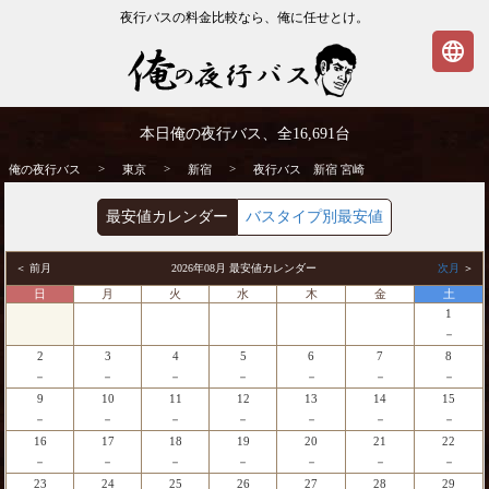
夜行バスの料金比較なら、俺に任せとけ。
language
新宿発⇒宮崎行 夜行バス・高速バス | 俺の
本日俺の夜行バス、全
16,691
台
夜行バス
>
>
>
俺の夜行バス
東京
新宿
夜行バス 新宿 宮崎
最安値カレンダー
バスタイプ別最安値
＜ 前月
2026年08月 最安値カレンダー
次月
＞
日
月
火
水
木
金
土
1
－
2
3
4
5
6
7
8
－
－
－
－
－
－
－
9
10
11
12
13
14
15
－
－
－
－
－
－
－
16
17
18
19
20
21
22
－
－
－
－
－
－
－
23
24
25
26
27
28
29