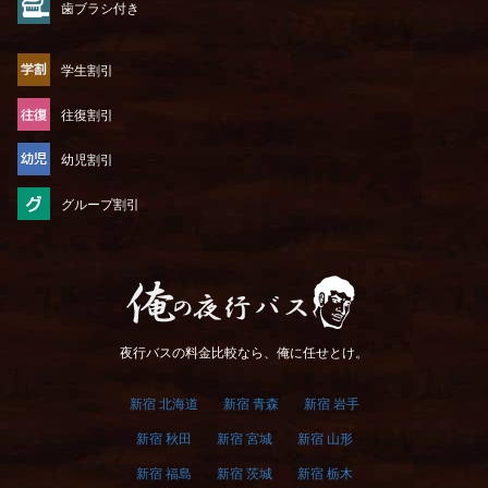
歯ブラシ付き
学生割引
往復割引
幼児割引
グループ割引
俺の夜行バス
夜行バスの料金比較なら、俺に任せとけ。
新宿 北海道
新宿 青森
新宿 岩手
新宿 秋田
新宿 宮城
新宿 山形
新宿 福島
新宿 茨城
新宿 栃木