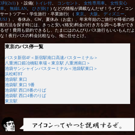
3列(2x1)
) ・設備(
トイレ付
、
コンセント
、
女性専用車
、
女性安心
車
、
無線LAN
、
ひざ掛け
) などの情報が満載なんだぜ！ライブ・コン
サートツアー・学生旅行・卒業旅行( （
東京
、
大阪
、
ディズニー
、
USJ
）、 春休み、GW、夏休み（お盆）、年末年始のご旅行や帰省の移
動方法を探す時には、きっと安い(格安)料金の行き方を調べる事ができ
るぜ！費用も節約できるし、たまにはのんびりバス旅行もいいもんだよ
な！夜行バスの料金比較なら、俺に任せとけ。
東京のバス停一覧
バスタ新宿4F＜新宿駅南口高速バスターミナル＞
八重洲口鍛冶橋駐車場＜東京駅 八重洲南口＞
池袋サンシャインバスターミナル＜池袋駅東口＞
浜松町BT
池袋駅 東口
池袋駅 東口 9番
池袋駅 西口8番のりば
池袋駅 西口4番のりば
東京駅
アイコンってやつを説明するぜ