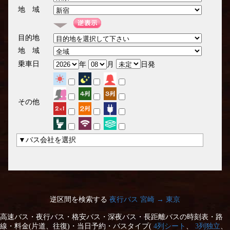
地 域
目的地
地 域
乗車日
年
月
日発
その他
▼バス会社を選択
逆区間を検索する
夜行バス 宮崎 → 東京
高速バス・夜行バス・格安バス・深夜バス・長距離バスの時刻表・路
線・料金(片道、往復)・当日予約・バスタイプ(
4列シート
、
3列独立
、