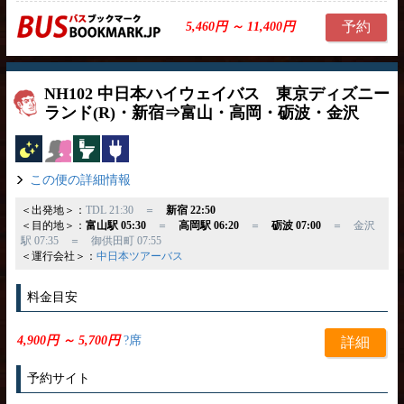
予約
5,460円 ～ 11,400円
NH102 中日本ハイウェイバス 東京ディズニー
ランド(R)・新宿⇒富山・高岡・砺波・金沢
夜行バス
女性安心
トイレ付
コンセント
この便の詳細情報
＜出発地＞：
TDL 21:30 ＝
新宿 22:50
＜目的地＞：
富山駅 05:30
＝
高岡駅 06:20
＝
砺波 07:00
＝ 金沢
駅 07:35 ＝ 御供田町 07:55
＜運行会社＞：
中日本ツアーバス
料金目安
4,900円 ～ 5,700円
?席
詳細
予約サイト