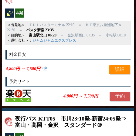
夜行バス
横4列
＜出発地＞：
ＴＤＬバスターミナル 22:10 ＝ ＢＴ東京八重洲地下Ａ
22:50 ＝
バスタ新宿 23:35
＜目的地＞：
富山駅北口 06:20
＝ 金沢駅西口 07:35 ＝ 小松駅 08:10
＜運行会社＞：
ジャムジャムエクスプレス
料金目安
4,800円 ～ 7,500円
?席
詳細
予約サイト
予約
4,800円 ～ 7,500円
夜行バス KTT05 市川23:10発-新宿24:05発⇒
富山・高岡・金沢 スタンダード＠
夜行バス
横4列