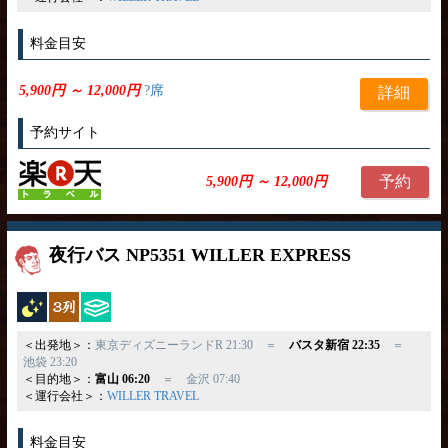
料金目安
5,900円 ～ 12,000円
?席
詳細
予約サイト
予約
5,900円 ～ 12,000円
夜行バス NP5351 WILLER EXPRESS
夜行バス
独立3列
ひざ掛け
＜出発地＞：
東京ディズニーランドR 21:30 ＝
バスタ新宿 22:35
＝
池袋 23:20
＜目的地＞：
富山 06:20
＝ 金沢 07:40
＜運行会社＞：
WILLER TRAVEL
料金目安