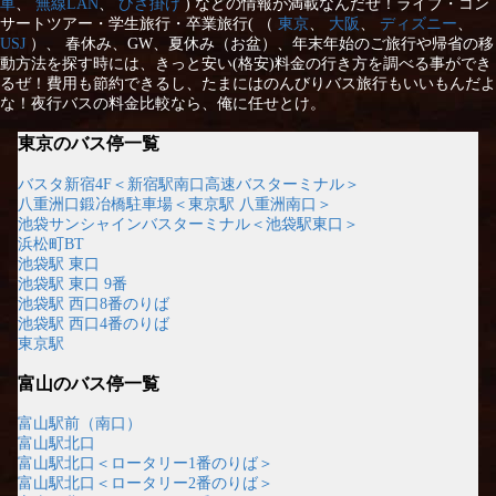
車
、
無線LAN
、
ひざ掛け
) などの情報が満載なんだぜ！ライブ・コン
サートツアー・学生旅行・卒業旅行( （
東京
、
大阪
、
ディズニー
、
USJ
）、 春休み、GW、夏休み（お盆）、年末年始のご旅行や帰省の移
動方法を探す時には、きっと安い(格安)料金の行き方を調べる事ができ
るぜ！費用も節約できるし、たまにはのんびりバス旅行もいいもんだよ
な！夜行バスの料金比較なら、俺に任せとけ。
東京のバス停一覧
バスタ新宿4F＜新宿駅南口高速バスターミナル＞
八重洲口鍛冶橋駐車場＜東京駅 八重洲南口＞
池袋サンシャインバスターミナル＜池袋駅東口＞
浜松町BT
池袋駅 東口
池袋駅 東口 9番
池袋駅 西口8番のりば
池袋駅 西口4番のりば
東京駅
富山のバス停一覧
富山駅前（南口）
富山駅北口
富山駅北口＜ロータリー1番のりば＞
富山駅北口＜ロータリー2番のりば＞