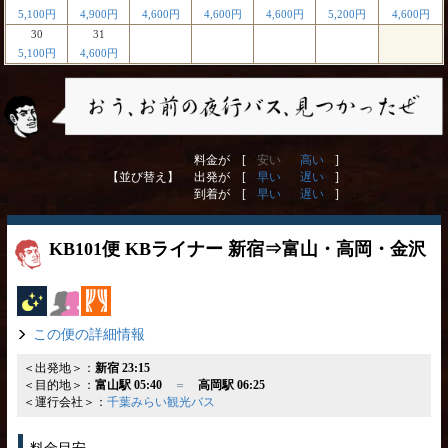
5,100円
4,900円
4,600円
4,600円
4,600円
5,200円
4,600円
30
31
5,100円
4,600円
料金が [
安い
高い
]
【並び替え】
出発が [
早い
遅い
]
到着が [
早い
遅い
]
KB101便 KBライナー 新宿⇒富山・高岡・金沢
夜行バス
女性安心
カーテン
この便の詳細情報
＜出発地＞：
新宿 23:15
＜目的地＞：
富山駅 05:40
＝
高岡駅 06:25
＜運行会社＞：
千葉みらい観光バス