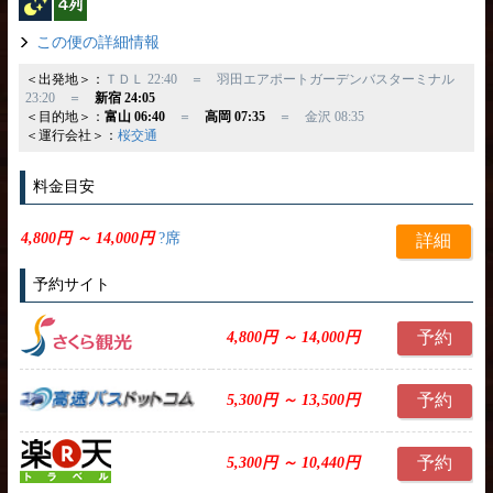
この便の詳細情報
＜出発地＞：
ＴＤＬ 22:40 ＝ 羽田エアポートガーデンバスターミナル
23:20 ＝
新宿 24:05
＜目的地＞：
富山 06:40
＝
高岡 07:35
＝ 金沢 08:35
＜運行会社＞：
桜交通
料金目安
4,800円 ～ 14,000円
?席
詳細
予約サイト
予約
4,800円 ～ 14,000円
予約
5,300円 ～ 13,500円
予約
5,300円 ～ 10,440円