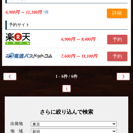
6,900円 ～ 11,100円
?席
詳細
予約サイト
予約
6,900円 ～ 8,400円
予約
7,600円 ～ 11,100円
1 - 6件 / 6件
《
》
1
さらに絞り込んで検索
出発地
地 域