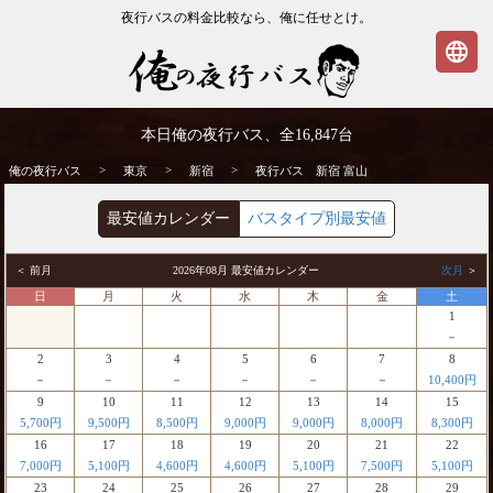
夜行バスの料金比較なら、俺に任せとけ。
language
新宿発⇒富山行 夜行バス・高速バス | 俺の
本日俺の夜行バス、全
16,847
台
夜行バス
>
>
>
俺の夜行バス
東京
新宿
夜行バス 新宿 富山
最安値カレンダー
バスタイプ別最安値
＜ 前月
2026年08月 最安値カレンダー
次月
＞
日
月
火
水
木
金
土
1
－
2
3
4
5
6
7
8
－
－
－
－
－
－
10,400円
9
10
11
12
13
14
15
5,700円
9,500円
8,500円
9,000円
9,000円
8,000円
8,300円
16
17
18
19
20
21
22
7,000円
5,100円
4,600円
4,600円
5,100円
7,500円
5,100円
23
24
25
26
27
28
29