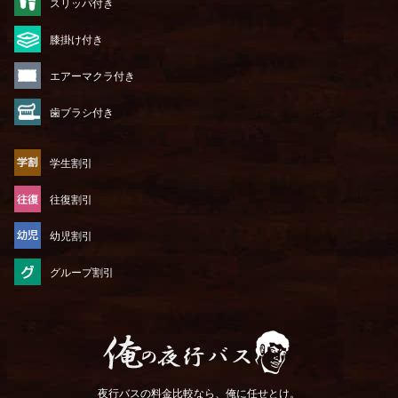
スリッパ付き
膝掛け付き
エアーマクラ付き
歯ブラシ付き
学生割引
往復割引
幼児割引
グループ割引
俺の夜行バス
夜行バスの料金比較なら、俺に任せとけ。