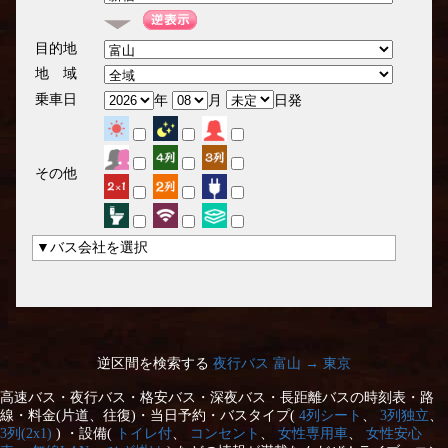
目的地
地 域
乗車日
年
月
日発
その他
▼バス会社を選択
逆区間を検索する
夜行バス 富山 → 東京
高速バス・夜行バス・格安バス・深夜バス・長距離バスの時刻表・路
線・料金(片道、往復)・当日予約・バスタイプ(
4列シート
、
3列独立
、
3列(2x1)
) ・設備(
トイレ付
、
コンセント
、
女性専用車
、
女性安心