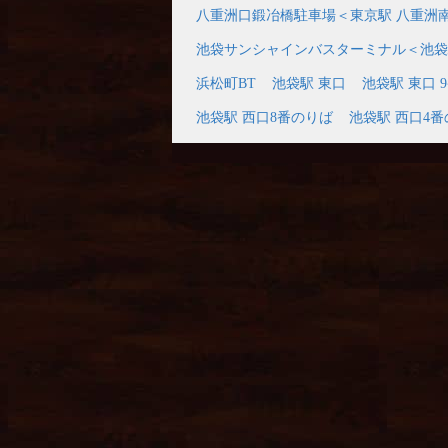
八重洲口鍛冶橋駐車場＜東京駅 八重洲
池袋サンシャインバスターミナル＜池袋
浜松町BT
池袋駅 東口
池袋駅 東口 
池袋駅 西口8番のりば
池袋駅 西口4