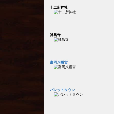
十二所神社
禅昌寺
富岡八幡宮
パレットタウン