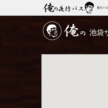
夜行バ
俺の夜行バス
池袋
俺の