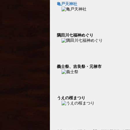
亀戸天神社
隅田川七福神めぐり
義士祭、吉良祭・元禄市
うえの桜まつり