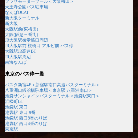
プラザモータープール＜大阪梅田＞
天王寺公園バス駐車場
なんばOCAT
新大阪ターミナル
新大阪
大阪駅前(東梅田)
大阪(阪急三番街)
JR大阪駅御堂筋口周辺
JR大阪駅前 桜橋口 アルビ前 バス停
大阪駅JR高速BT
JR大阪駅周辺
南海なんば
東京のバス停一覧
バスタ新宿4F＜新宿駅南口高速バスターミナル＞
八重洲口鍛冶橋駐車場＜東京駅 八重洲南口＞
池袋サンシャインバスターミナル＜池袋駅東口＞
浜松町BT
池袋駅 東口
池袋駅 東口 9番
池袋駅 西口8番のりば
池袋駅 西口4番のりば
東京駅