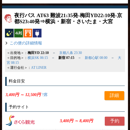
夜行バス AT63 難波21:35発-梅田YD22:10発-京
都S23:40発⇒横浜・新宿・さいたま・大宮
夜行バス
横4列
カーテン
コンセント
この便の詳細情報
＜出発地＞：
梅田YD 22:10
＝
京都八条 23:30
＜目的地＞：
横浜SK 06:15
＝
新宿 07:15
＝
新都心駅 08:00
＝
大
宮 08:15
＜運行会社＞：
AT LINER
料金目安
3,400円 ～ 12,500円
?席
詳細
予約サイト
予約
3,400円 ～ 8,400円