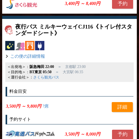
予約
3,400円 ～ 8,400円
夜行バス ミルキーウェイCJ116《トイレ付スタ
ンダードシート》
夜行バス
女性安心
カーテン
コンセント
この便の詳細情報
＜出発地＞：
阪急梅田 22:00
＝ 京都駅 23:00
＜目的地＞：
BT東京 05:50
＝ 大宮駅 06:35
＜運行会社＞：
さくら観光バス
料金目安
3,500円 ～ 9,800円
?席
詳細
予約サイト
予約
3,500円 ～ 8,000円