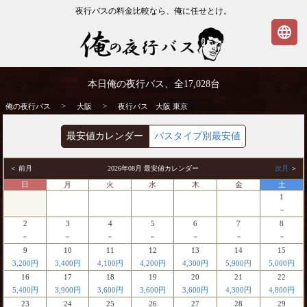
夜行バスの料金比較なら、俺に任せとけ。
language
大阪発⇒東京行 夜行バス・高速バス | 俺の
本日俺の夜行バス、全
17,028
台
夜行バス
>
>
俺の夜行バス
大阪
夜行バス 大阪 東京
最安値カレンダー
バスタイプ別最安値
＜ 前月
2026年08月 最安値カレンダー
次月
＞
日
月
火
水
木
金
土
1
－
2
3
4
5
6
7
8
－
－
－
－
－
－
－
9
10
11
12
13
14
15
3,200円
3,400円
4,100円
4,200円
4,300円
5,900円
5,000円
16
17
18
19
20
21
22
5,400円
3,900円
3,600円
3,600円
3,600円
4,300円
4,800円
23
24
25
26
27
28
29