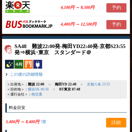
予約
4,100円 ～ 8,500円
予約
4,400円 ～ 12,500円
SA48 難波22:00発-梅田YD22:40発-京都S23:55
発⇒横浜･東京 スタンダード＠
夜行バス
横4列
カーテン
コンセント
この便の詳細情報
＜出発地＞：
難波 22:00
＝
梅田YD 22:40
＝
京都八条 23:55
＜目的地＞：
横浜SK 06:50
＝
BT東京 07:48
＜運行会社＞：
桜交通
料金目安
3,400円 ～ 8,400円
?席
詳細