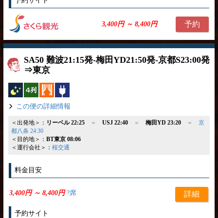
予約サイト
予約
3,400円 ～ 8,400円
SA50 難波21:15発-梅田YD21:50発-京都S23:00発
⇒東京
夜行バス
横4列
カーテン
コンセント
この便の詳細情報
＜出発地＞：
リーベル 22:25
＝
USJ 22:40
＝
梅田YD 23:20
＝
京
都八条 24:30
＜目的地＞：
BT東京 08:06
＜運行会社＞：
桜交通
料金目安
3,400円 ～ 8,400円
?席
詳細
予約サイト