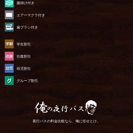
膝掛け付き
エアーマクラ付き
歯ブラシ付き
学生割引
往復割引
幼児割引
グループ割引
俺の夜行バス
夜行バスの料金比較なら、俺に任せとけ。