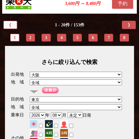
予約
3,600円 ～ 8,480円
1 - 20件 / 153件
《
》
1
2
3
4
5
6
7
8
さらに絞り込んで検索
出発地
地 域
目的地
地 域
乗車日
年
月
日発
その他