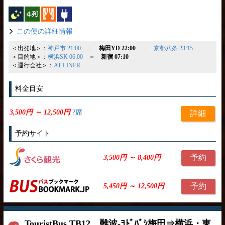
夜行バス
横4列
カーテン
コンセント
この便の詳細情報
＜出発地＞：
神戸市 21:00
＝
梅田YD 22:00
＝
京都八条 23:15
＜目的地＞：
横浜SK 06:00
＝
新宿 07:10
＜運行会社＞：
AT LINER
料金目安
3,500円 ～ 12,500円
?席
詳細
予約サイト
予約
3,500円 ～ 8,400円
予約
5,450円 ～ 12,500円
TouristBus TB12 難波-ﾖﾄﾞﾊﾞｼ梅田⇒横浜・東