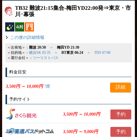
TB32 難波21:15集合-梅田YD22:00発⇒東京・市
川･幕張
夜行バス
横4列
カーテン
この便の詳細情報
＜出発地＞：
難波 20:50
＝
梅田YD 21:30
＜目的地＞：
横浜SK 05:35
＝
BT東京 06:24
＝
TDS 07:00
＜運行会社＞：
ツーリストバス
料金目安
3,500円 ～ 10,000円
?席
詳細
予約サイト
予約
3,500円 ～ 10,000円
予約
3,500円 ～ 9,000円