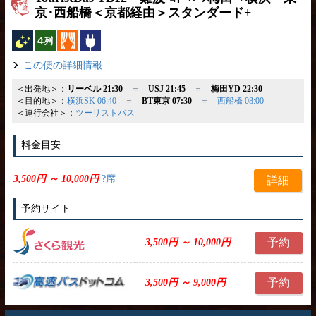
京･西船橋＜京都経由＞スタンダード+
夜行バス
横4列
カーテン
コンセント
この便の詳細情報
＜出発地＞：
リーベル 21:30
＝
USJ 21:45
＝
梅田YD 22:30
＜目的地＞：
横浜SK 06:40
＝
BT東京 07:30
＝
西船橋 08:00
＜運行会社＞：
ツーリストバス
料金目安
3,500円 ～ 10,000円
?席
詳細
予約サイト
予約
3,500円 ～ 10,000円
予約
3,500円 ～ 9,000円