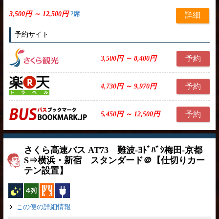
3,500円 ～ 12,500円
?席
詳細
予約サイト
予約
3,500円 ～ 8,400円
予約
4,730円 ～ 9,970円
予約
5,450円 ～ 12,500円
さくら高速バス AT73 難波-ﾖﾄﾞﾊﾞｼ梅田-京都
S⇒横浜・新宿 スタンダード＠【仕切りカー
テン設置】
夜行バス
横4列
カーテン
コンセント
この便の詳細情報