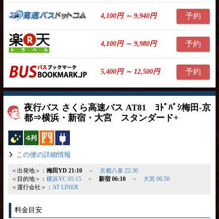
予約
4,100円 ～ 9,940円
予約
4,100円 ～ 9,980円
予約
5,400円 ～ 12,500円
夜行バス さくら高速バス AT81 ﾖﾄﾞﾊﾞｼ梅田-京
都⇒横浜・新宿・大宮 スタンダード+
夜行バス
横4列
カーテン
コンセント
この便の詳細情報
＜出発地＞：
梅田YD 21:10
＝
京都八条 22:30
＜目的地＞：
横浜YC 05:15
＝
新宿 06:10
＝
大宮 06:50
＜運行会社＞：
AT LINER
料金目安