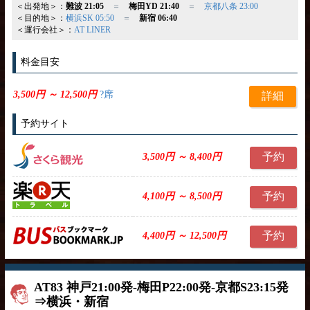
＜出発地＞：
難波 21:05
＝
梅田YD 21:40
＝
京都八条 23:00
＜目的地＞：
横浜SK 05:50
＝
新宿 06:40
＜運行会社＞：
AT LINER
料金目安
3,500円 ～ 12,500円
?席
詳細
予約サイト
予約
3,500円 ～ 8,400円
予約
4,100円 ～ 8,500円
予約
4,400円 ～ 12,500円
AT83 神戸21:00発-梅田P22:00発-京都S23:15発
⇒横浜・新宿