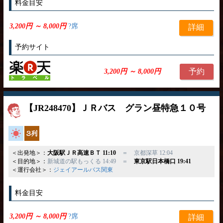
料金目安
3,200円 ～ 8,000円
?席
詳細
予約サイト
予約
3,200円 ～ 8,000円
【JR248470】ＪＲバス グラン昼特急１０号
高速バス
独立3列
＜出発地＞：
大阪駅ＪＲ高速ＢＴ 11:10
＝ 京都深草 12:04
＜目的地＞：
新城道の駅もっくる 14:49 ＝
東京駅日本橋口 19:41
＜運行会社＞：
ジェイアールバス関東
料金目安
3,200円 ～ 8,000円
?席
詳細