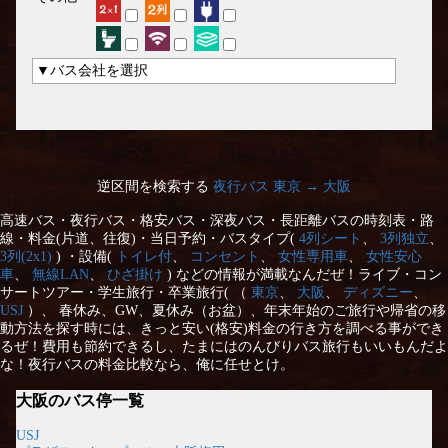
▼バス会社を選択
逆区間を検索する
夜行バス 東京 → 大阪
高速バス・夜行バス・格安バス・深夜バス・長距離バスの時刻表・路
線・料金(片道、往復)・当日予約・バスタイプ(
4列シート
、
3列独立
、
3列(2x1)
) ・設備(
トイレ付
、
コンセント
、
女性専用車
、
女性安心
車
、
無線LAN
、
ひざ掛け
) などの情報が満載なんだぜ！ライブ・コン
サートツアー・学生旅行・卒業旅行( （
東京
、
大阪
、
ディズニー
、
USJ
）、 春休み、GW、夏休み（お盆）、年末年始のご旅行や帰省の移
動方法を探す時には、きっと安い(格安)料金の行き方を調べる事ができ
るぜ！費用も節約できるし、たまにはのんびりバス旅行もいいもんだよ
な！夜行バスの料金比較なら、俺に任せとけ。
大阪のバス停一覧
USJ