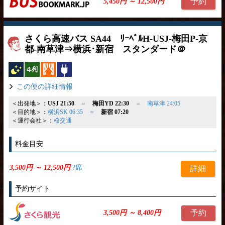
予約
5,450円 ～ 12,500円
さくら高速バス SA44 ﾘｰﾍﾞﾙH-USJ-梅田P-京
都-南草津⇒横浜･新宿 スタンダード＠
夜行バス
横4列
カーテン
コンセント
この便の詳細情報
＜出発地＞：
USJ 21:50
＝
梅田YD 22:30
＝
南草津 24:05
＜目的地＞：
横浜SK 06:35
＝
新宿 07:20
＜運行会社＞：
桜交通
料金目安
3,500円 ～ 12,500円
?席
詳細
予約サイト
予約
3,500円 ～ 8,400円