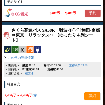
予約サイト
予約
3,400円 ～ 8,400円
さくら高速バス SA58R 難波-ﾖﾄﾞﾊﾞｼ梅田-京都
⇒東京 リラックス4+ 【ゆったり４列シー
ト】
夜行バス
横4列
縦10列
カーテン
コンセント
この便の詳細情報
＜出発地＞：
難波 21:15
＝
梅田YD 21:50
＝
京都八条 23:00
＜目的地＞：
BT東京 06:18
＝
池袋駅 06:50
＜運行会社＞：
桜交通
料金目安
3,400円 ～ 8,400円
?席
詳細