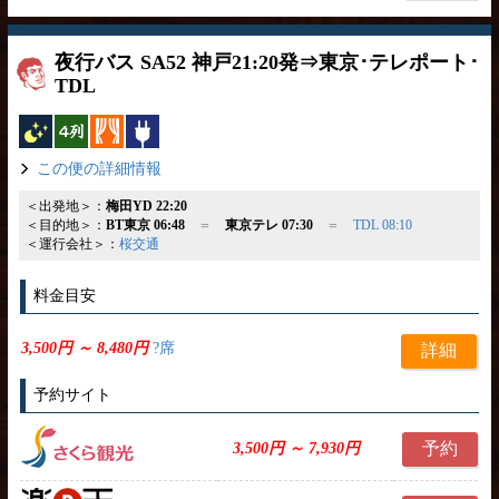
夜行バス SA52 神戸21:20発⇒東京･テレポート･
TDL
夜行バス
横4列
カーテン
コンセント
この便の詳細情報
＜出発地＞：
梅田YD 22:20
＜目的地＞：
BT東京 06:48
＝
東京テレ 07:30
＝
TDL 08:10
＜運行会社＞：
桜交通
料金目安
3,500円 ～ 8,480円
?席
詳細
予約サイト
予約
3,500円 ～ 7,930円