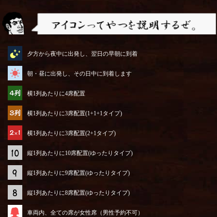
アイコンってやつを説明するぜ
夕方から夜中に出発し、翌日の早朝に到着
朝・昼に出発し、その日中に到着します
横1列あたりに4席配置
横1列あたりに3席配置(1+1+1タイプ)
横1列あたりに3席配置(2+1タイプ)
縦1列あたりに10席配置(ゆったりタイプ)
縦1列あたりに9席配置(ゆったりタイプ)
縦1列あたりに8席配置(ゆったりタイプ)
車両内、全ての席が女性席（男性予約不可）