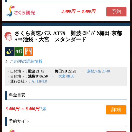
予約
3,400円 ～ 8,400円
さくら高速バス AT79 難波-ﾖﾄﾞﾊﾞｼ梅田-京都
S⇒池袋・大宮 スタンダード
夜行バス
横4列
カーテン
この便の詳細情報
＜出発地＞：
難波 21:45
＝
梅田YD 22:20
＝
京都八条 23:40
＜目的地＞：
池袋サ 06:50
＝
大宮 08:00
＜運行会社＞：
AT LINER
料金目安
3,400円 ～ 8,400円
?席
詳細
予約サイト