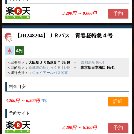
予約
3,200円 ～ 8,000円
【JR248204】ＪＲバス 青春昼特急４号
高速バス
横4列
＜出発地＞：
大阪駅ＪＲ高速ＢＴ 08:10
＝ 京都深草 09:04
＜目的地＞：
新城道の駅もっくる 11:49 ＝
東京駅日本橋口 16:41
＜運行会社＞：
ジェイアールバス関東
料金目安
3,200円 ～ 6,300円
?席
詳細
予約サイト
予約
3,200円 ～ 6,300円