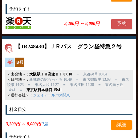
予約サイト
予約
3,200円 ～ 8,000円
【JR248430】ＪＲバス グラン昼特急２号
高速バス
独立3列
＜出発地＞：
大阪駅ＪＲ高速ＢＴ 07:10
＝ 京都深草 08:04
＜目的地＞：
新城道の駅もっくる 10:49 ＝ 東名御殿場 13:08 ＝ 東名
綾瀬 14:23 ＝ 東名大和 14:27 ＝ 東名江田 14:38 ＝ 東名向ヶ丘
14:41 ＝
東京駅日本橋口 15:41
＜運行会社＞：
ジェイアールバス関東
料金目安
3,200円 ～ 8,000円
?席
詳細
予約サイト