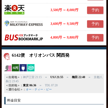
予約
3,500円 ～ 8,000円
予約
3,600円 ～ 9,500円
予約
4,800円 ～ 9,800円
6142便 オリオンバス 関西発
女性安心
横4列
コンセント
ひざ掛け
＜出発地＞：
神戸三宮 21:15 ＝
USJ 21:55
＝
梅田 22:40
＝ 京都八
条口 23:45
＜目的地＞：
東京 06:36
＝ TDL 07:20
＜運行会社＞：
オー・ティー・ビー
料金目安