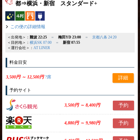
都⇒横浜・新宿 スタンダード+
夜行バス
横4列
カーテン
コンセント
この便の詳細情報
＜出発地＞：
難波 22:25
＝
梅田YD 23:00
＝
京都八条 24:20
＜目的地＞：
横浜SK 07:00
＝
新宿 07:55
＜運行会社＞：
AT LINER
料金目安
3,500円 ～ 12,500円
?席
詳細
予約サイト
予約
3,500円 ～ 8,400円
予約
4,880円 ～ 9,980円