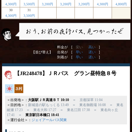
4,300円
3,500円
3,200円
3,200円
3,200円
4,300円
4,800円
30
31
4,300円
3,500円
料金が [
安い
高い
]
【並び替え】
出発が [
早い
遅い
]
到着が [
早い
遅い
]
【JR248478】ＪＲバス グラン昼特急８号
高速バス
独立3列
＜出発地＞：
大阪駅ＪＲ高速ＢＴ 10:10
＝ 京都深草 11:04
＜目的地＞：
新城道の駅もっくる 13:49 ＝ 東名御殿場 16:08 ＝ 東名
綾瀬 17:23 ＝ 東名大和 17:27 ＝ 東名江田 17:38 ＝ 東名向ヶ丘
17:41 ＝
東京駅日本橋口 18:41
＜運行会社＞：
ジェイアールバス関東