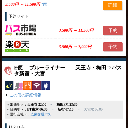
3,500円 ～ 11,500円
?席
詳細
予約サイト
予約
3,500円 ～ 11,500円
予約
3,500円 ～ 7,000円
E便 ブルーライナー 天王寺・梅田⇒バス
タ新宿・大宮
夜行バス
女性安心
カーテン
無線LAN
コンセント
この便の詳細情報
＜出発地＞：
天王寺 22:50
＝
梅田PM 23:30
＜目的地＞：
BT東京 06:30
＝
新宿 07:10
＝ 大宮駅 08:00
＜運行会社＞：
広栄交通バス
料金目安