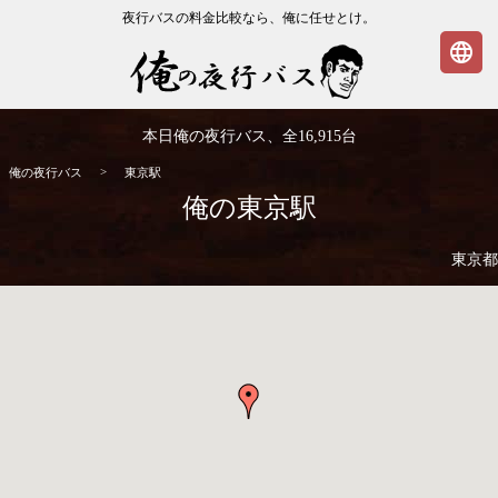
夜行バスの料金比較なら、俺に任せとけ。
language
俺の夜行バス
本日俺の夜行バス、全
16,915
台
>
俺の夜行バス
東京駅
俺の東京駅
東京都