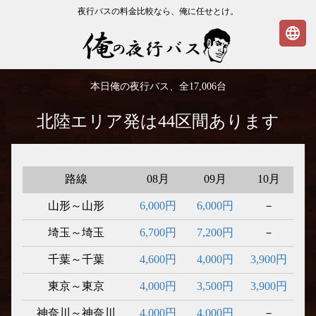
夜行バスの料金比較なら、俺に任せとけ。
language
俺の夜行バス
本日俺の夜行バス、全
17,006
台
北陸エリア発は44区間あります
路線
08月
09月
10月
山形～山形
6,000円
6,000円
－
埼玉～埼玉
6,700円
7,200円
－
千葉～千葉
4,600円
4,000円
3,900円
東京～東京
4,000円
3,500円
3,900円
神奈川～神奈川
4,000円
4,000円
－