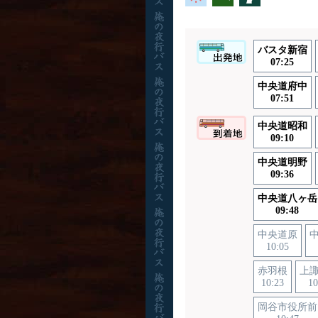
バスタ新宿
07:25
中央道府中
07:51
中央道昭和
09:10
中央道明野
09:36
中央道八ヶ岳
09:48
中央道原
10:05
赤羽根
上
10:23
10
岡谷市役所前