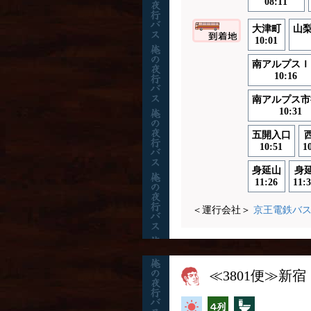
08:11
大津町
山
10:01
南アルプスＩ
10:16
南アルプス市
10:31
五開入口
10:51
1
身延山
身
11:26
11:3
＜運行会社＞
京王電鉄バ
≪3801便≫新
高速バス
横4列
トイレ付