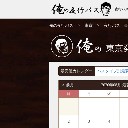
夜行バ
東京発⇒山梨行 夜行バス・高速バス | 俺の
>
>
俺の夜行バス
東京
夜行バス 東
夜行バス
東京
俺の
最安値カレンダー
バスタイプ別最
＜ 前月
2026年08月
日
月
火
2
3
4