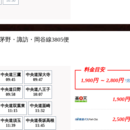
10:50
ス
茅野・諏訪・岡谷線3805便
料金目安
中央道三鷹
中央道深大寺
09:45
09:47
1,900円 ～
2,800円
?
中央道日野
中央道八王子
09:58
10:07
1,900円
中央道双葉東
中央道韮崎
11:15
11:32
2,500円
中央道須玉
中央道長坂高根
11:39
11:45