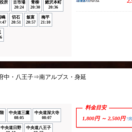
2
役所
古市場
青柳
鰍沢本町
20:24
20:30
20:36
西嶋
切石
飯富
梅平
0:47
20:51
20:57
21:10
延
6
ス
・府中・八王子⇒南アルプス・身延
料金目安
階
中央道三鷹
中央道深大寺
08:05
08:07
1,800円 ～
2,500円
?
中央道日野
中央道八王子