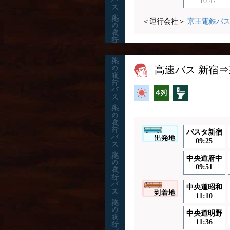
10:47
＜運行会社＞
京王電鉄バ
高速バス 新宿⇒
高速バス
横4列
トイレ付
バスタ新宿
09:25
中央道府中
09:51
中央道昭和
11:10
中央道明野
11:36