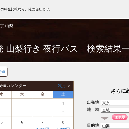
スの料金比較なら、俺に任せとけ。
京 山梨
発 山梨行き 夜行バス 検索結果
安値
 最安値カレンダー
次月
＞
さらに
水
木
金
土
出発地
1
地 域
－
5
6
7
8
目的地