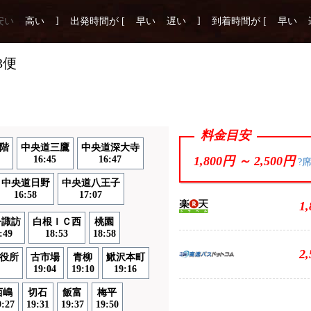
]
]
安い
高い
出発時間が [
早い
遅い
到着時間が [
早い
3便
料金目安
階
中央道三鷹
中央道深大寺
16:45
16:47
1,800円 ～
2,500円
?
中央道日野
中央道八王子
16:58
17:07
1
今諏訪
白根ＩＣ西
桃園
:49
18:53
18:58
2
役所
古市場
青柳
鰍沢本町
19:04
19:10
19:16
西嶋
切石
飯富
梅平
9:27
19:31
19:37
19:50