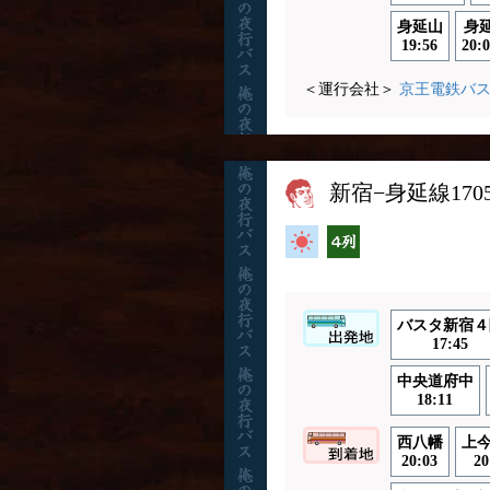
身延山
身
19:56
20:0
＜運行会社＞
京王電鉄バ
新宿−身延線170
高速バス
横4列
バスタ新宿４
17:45
中央道府中
18:11
西八幡
上
20:03
20