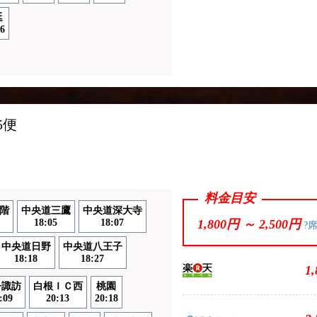
延
6
ス
5便
料金目安
階
中央道三鷹
中央道深大寺
18:05
18:07
1,800円 ～
2,500円
?
中央道日野
中央道八王子
18:18
18:27
1
今諏訪
白根ＩＣ西
桃園
:09
20:13
20:18