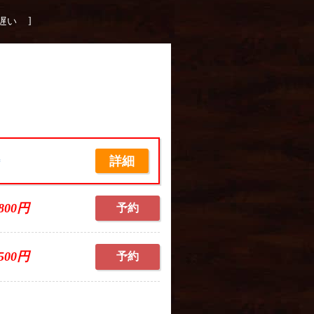
]
遅い
詳細
席
,800円
予約
,500円
予約