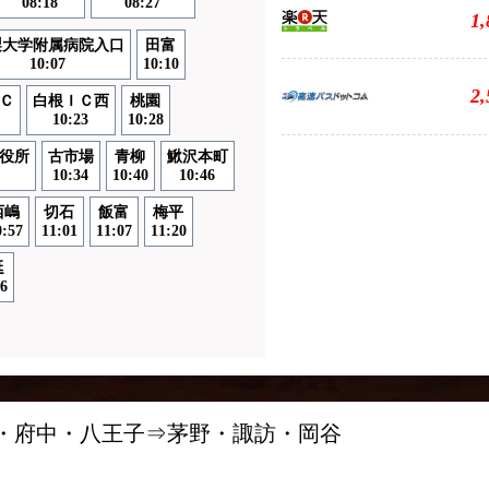
08:18
08:27
1
梨大学附属病院入口
田富
10:07
10:10
2
Ｃ
白根ＩＣ西
桃園
10:23
10:28
役所
古市場
青柳
鰍沢本町
10:34
10:40
10:46
西嶋
切石
飯富
梅平
0:57
11:01
11:07
11:20
延
6
ス
宿・府中・八王子⇒茅野・諏訪・岡谷