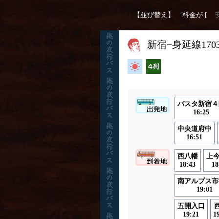
【並び替え】
料金が [
新宿−身延線170
高速バス
横4列
バスタ新宿４
16:25
中央道府中
16:51
西八幡
上
18:43
18
南アルプス市
19:01
五開入口
19:21
1