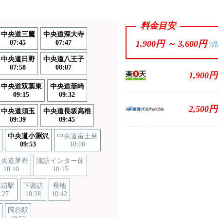
料金目安
中央道三鷹
中央道深大寺
07:45
07:47
1,900円 ～
3,600円
?
中央道日野
中央道八王子
07:58
08:07
1,900円
中央道双葉東
中央道韮崎
09:15
09:32
2,500円
中央道須玉
中央道長坂高根
09:39
09:45
中央道小淵沢
中央道富士見
09:53
10:00
中央道茅野
諏訪インター前
10:10
10:15
諏訪駅
下諏訪
長地
:27
10:38
10:42
岡谷駅