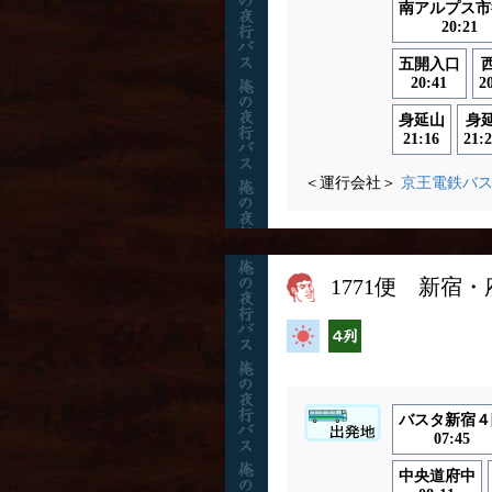
南アルプス市
20:21
五開入口
20:41
2
身延山
身
21:16
21:2
＜運行会社＞
京王電鉄バ
1771便 新宿
高速バス
横4列
バスタ新宿４
07:45
中央道府中