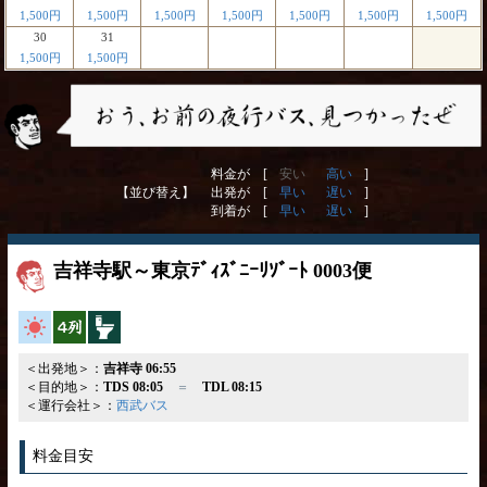
1,500円
1,500円
1,500円
1,500円
1,500円
1,500円
1,500円
30
31
1,500円
1,500円
料金が [
安い
高い
]
【並び替え】
出発が [
早い
遅い
]
到着が [
早い
遅い
]
吉祥寺駅～東京ﾃﾞｨｽﾞﾆｰﾘｿﾞｰﾄ 0003便
高速バス
横4列
トイレ付
＜出発地＞：
吉祥寺 06:55
＜目的地＞：
TDS 08:05
＝
TDL 08:15
＜運行会社＞：
西武バス
料金目安