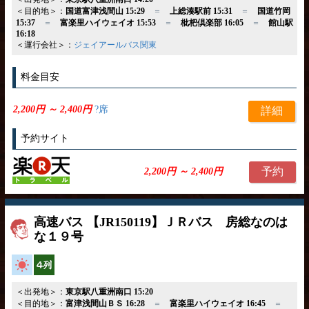
＜目的地＞：
国道富津浅間山 15:29
＝
上総湊駅前 15:31
＝
国道竹岡
15:37
＝
富楽里ハイウェイオ 15:53
＝
枇杷倶楽部 16:05
＝
館山駅
16:18
＜運行会社＞：
ジェイアールバス関東
料金目安
2,200円 ～ 2,400円
?席
詳細
予約サイト
予約
2,200円 ～ 2,400円
高速バス 【JR150119】ＪＲバス 房総なのは
な１９号
高速バス
横4列
＜出発地＞：
東京駅八重洲南口 15:20
＜目的地＞：
富津浅間山ＢＳ 16:28
＝
富楽里ハイウェイオ 16:45
＝