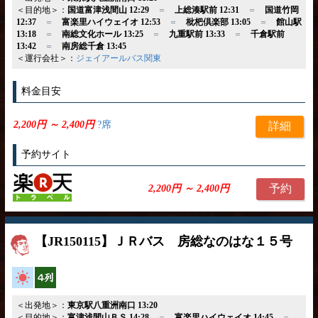
＜目的地＞：
国道富津浅間山 12:29
＝
上総湊駅前 12:31
＝
国道竹岡
12:37
＝
富楽里ハイウェイオ 12:53
＝
枇杷倶楽部 13:05
＝
館山駅
13:18
＝
南総文化ホール 13:25
＝
九重駅前 13:33
＝
千倉駅前
13:42
＝
南房総千倉 13:45
＜運行会社＞：
ジェイアールバス関東
料金目安
2,200円 ～ 2,400円
?席
詳細
予約サイト
予約
2,200円 ～ 2,400円
【JR150115】ＪＲバス 房総なのはな１５号
高速バス
横4列
＜出発地＞：
東京駅八重洲南口 13:20
＜目的地＞：
富津浅間山ＢＳ 14:28
＝
富楽里ハイウェイオ 14:45
＝