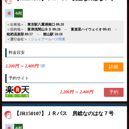
高速バス
横4列
＜出発地＞：
東京駅八重洲南口 08:20
＜目的地＞：
富津浅間山ＢＳ 09:28
＝
富楽里ハイウェイオ 09:45
＝
枇杷倶楽部 09:57
＝
館山駅 10:10
＜運行会社＞：
ジェイアールバス関東
料金目安
2,200円 ～ 2,400円
?席
詳細
予約サイト
予約
2,200円 ～ 2,400円
【JR150107】ＪＲバス 房総なのはな７号
高速バス
横4列