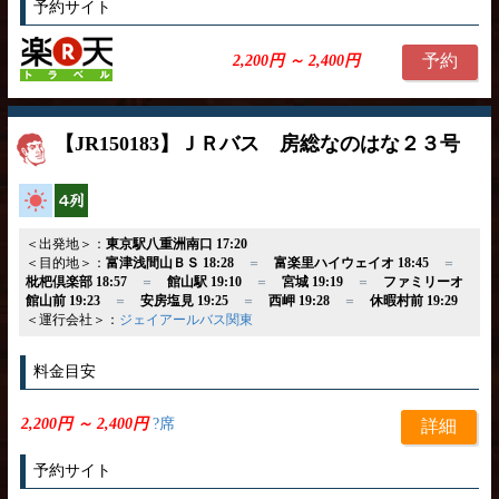
予約サイト
予約
2,200円 ～ 2,400円
【JR150183】ＪＲバス 房総なのはな２３号
高速バス
横4列
＜出発地＞：
東京駅八重洲南口 17:20
＜目的地＞：
富津浅間山ＢＳ 18:28
＝
富楽里ハイウェイオ 18:45
＝
枇杷倶楽部 18:57
＝
館山駅 19:10
＝
宮城 19:19
＝
ファミリーオ
館山前 19:23
＝
安房塩見 19:25
＝
西岬 19:28
＝
休暇村前 19:29
＜運行会社＞：
ジェイアールバス関東
料金目安
2,200円 ～ 2,400円
?席
詳細
予約サイト