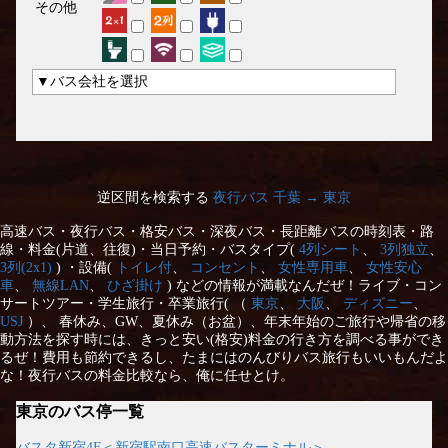
その他
▼バス会社を選択
逆区間を検索する
夜行バス 千葉 → 東京
高速バス・夜行バス・格安バス・深夜バス・長距離バスの時刻表・路
線・料金(片道、往復)・当日予約・バスタイプ(
4列シート
、
3列独立
、
3列(2x1)
) ・設備(
トイレ付
、
コンセント
、
女性専用車
、
女性安心
車
、
無線LAN
、
ひざ掛け
) などの情報が満載なんだぜ！ライブ・コン
サートツアー・学生旅行・卒業旅行( （
東京
、
大阪
、
ディズニー
、
USJ
）、 春休み、GW、夏休み（お盆）、年末年始のご旅行や帰省の移
動方法を探す時には、きっと安い(格安)料金の行き方を調べる事ができ
るぜ！費用も節約できるし、たまにはのんびりバス旅行もいいもんだよ
な！夜行バスの料金比較なら、俺に任せとけ。
東京のバス停一覧
バスタ新宿4F＜新宿駅南口高速バスターミナル＞