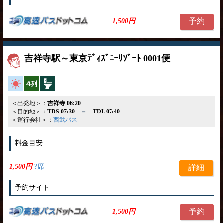
予約
1,500円
吉祥寺駅～東京ﾃﾞｨｽﾞﾆｰﾘｿﾞｰﾄ 0001便
高速バス
横4列
トイレ付
＜出発地＞：
吉祥寺 06:20
＜目的地＞：
TDS 07:30
＝
TDL 07:40
＜運行会社＞：
西武バス
料金目安
1,500円
?席
詳細
予約サイト
予約
1,500円