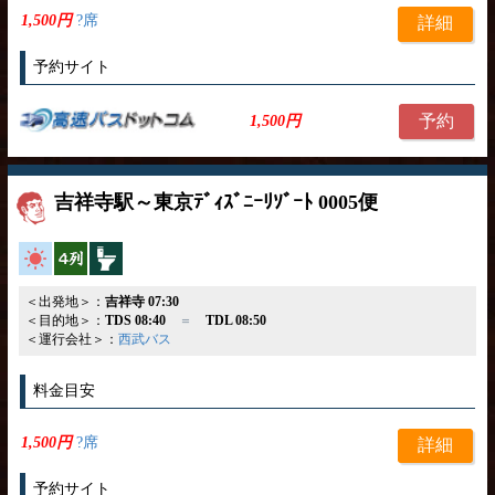
1,500円
?席
詳細
予約サイト
予約
1,500円
吉祥寺駅～東京ﾃﾞｨｽﾞﾆｰﾘｿﾞｰﾄ 0005便
高速バス
横4列
トイレ付
＜出発地＞：
吉祥寺 07:30
＜目的地＞：
TDS 08:40
＝
TDL 08:50
＜運行会社＞：
西武バス
料金目安
1,500円
?席
詳細
予約サイト