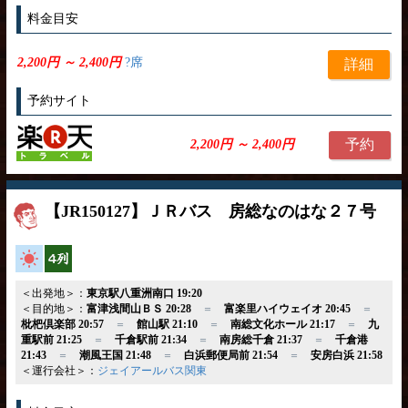
料金目安
2,200円 ～ 2,400円
?席
詳細
予約サイト
予約
2,200円 ～ 2,400円
【JR150127】ＪＲバス 房総なのはな２７号
高速バス
横4列
＜出発地＞：
東京駅八重洲南口 19:20
＜目的地＞：
富津浅間山ＢＳ 20:28
＝
富楽里ハイウェイオ 20:45
＝
枇杷倶楽部 20:57
＝
館山駅 21:10
＝
南総文化ホール 21:17
＝
九
重駅前 21:25
＝
千倉駅前 21:34
＝
南房総千倉 21:37
＝
千倉港
21:43
＝
潮風王国 21:48
＝
白浜郵便局前 21:54
＝
安房白浜 21:58
＜運行会社＞：
ジェイアールバス関東