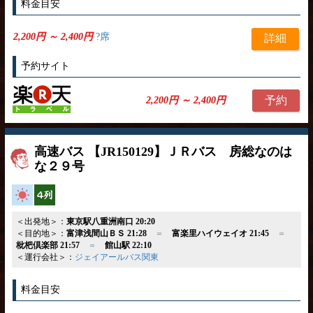
料金目安
2,200円 ～ 2,400円
?席
詳細
予約サイト
予約
2,200円 ～ 2,400円
高速バス 【JR150129】ＪＲバス 房総なのは
な２９号
高速バス
横4列
＜出発地＞：
東京駅八重洲南口 20:20
＜目的地＞：
富津浅間山ＢＳ 21:28
＝
富楽里ハイウェイオ 21:45
＝
枇杷倶楽部 21:57
＝
館山駅 22:10
＜運行会社＞：
ジェイアールバス関東
料金目安