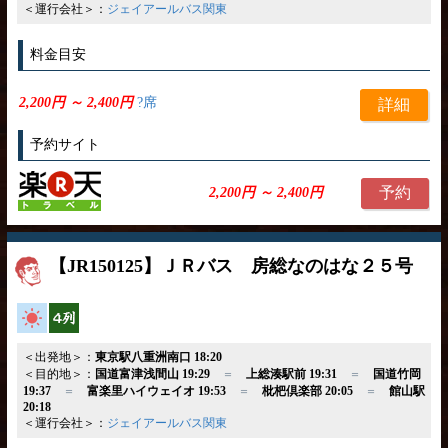
＜運行会社＞：
ジェイアールバス関東
料金目安
2,200円 ～ 2,400円
?席
詳細
予約サイト
予約
2,200円 ～ 2,400円
【JR150125】ＪＲバス 房総なのはな２５号
高速バス
横4列
＜出発地＞：
東京駅八重洲南口 18:20
＜目的地＞：
国道富津浅間山 19:29
＝
上総湊駅前 19:31
＝
国道竹岡
19:37
＝
富楽里ハイウェイオ 19:53
＝
枇杷倶楽部 20:05
＝
館山駅
20:18
＜運行会社＞：
ジェイアールバス関東