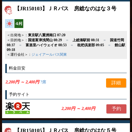
【JR150103】ＪＲバス 房総なのはな３号
高速バス
横4列
＜出発地＞：
東京駅八重洲南口 07:20
＜目的地＞：
国道富津浅間山 08:29
＝
上総湊駅前 08:31
＝
国道竹岡
08:37
＝
富楽里ハイウェイオ 08:53
＝
枇杷倶楽部 09:05
＝
館山駅
09:18
＜運行会社＞：
ジェイアールバス関東
料金目安
2,200円 ～ 2,400円
?席
詳細
予約サイト
予約
2,200円 ～ 2,400円
【JR150105】ＪＲバス 房総なのはな５号