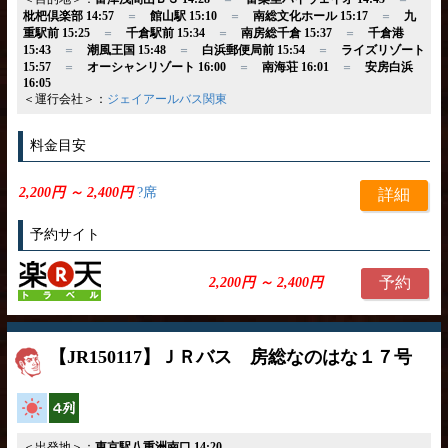
枇杷倶楽部 14:57
＝
館山駅 15:10
＝
南総文化ホール 15:17
＝
九
重駅前 15:25
＝
千倉駅前 15:34
＝
南房総千倉 15:37
＝
千倉港
15:43
＝
潮風王国 15:48
＝
白浜郵便局前 15:54
＝
ライズリゾート
15:57
＝
オーシャンリゾート 16:00
＝
南海荘 16:01
＝
安房白浜
16:05
＜運行会社＞：
ジェイアールバス関東
料金目安
2,200円 ～ 2,400円
?席
詳細
予約サイト
予約
2,200円 ～ 2,400円
【JR150117】ＪＲバス 房総なのはな１７号
高速バス
横4列
＜出発地＞：
東京駅八重洲南口 14:20