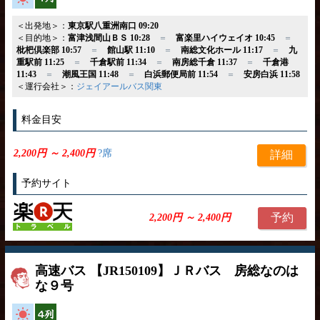
＜出発地＞：
東京駅八重洲南口 09:20
＜目的地＞：
富津浅間山ＢＳ 10:28
＝
富楽里ハイウェイオ 10:45
＝
枇杷倶楽部 10:57
＝
館山駅 11:10
＝
南総文化ホール 11:17
＝
九
重駅前 11:25
＝
千倉駅前 11:34
＝
南房総千倉 11:37
＝
千倉港
11:43
＝
潮風王国 11:48
＝
白浜郵便局前 11:54
＝
安房白浜 11:58
＜運行会社＞：
ジェイアールバス関東
料金目安
2,200円 ～ 2,400円
?席
詳細
予約サイト
予約
2,200円 ～ 2,400円
高速バス 【JR150109】ＪＲバス 房総なのは
な９号
高速バス
横4列