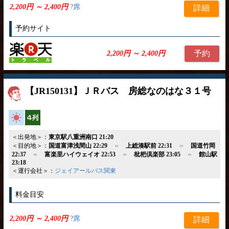
2,200円 ～ 2,400円
?席
詳細
予約サイト
予約
2,200円 ～ 2,400円
【JR150131】ＪＲバス 房総なのはな３１号
高速バス
横4列
＜出発地＞：
東京駅八重洲南口 21:20
＜目的地＞：
国道富津浅間山 22:29
＝
上総湊駅前 22:31
＝
国道竹岡
22:37
＝
富楽里ハイウェイオ 22:53
＝
枇杷倶楽部 23:05
＝
館山駅
23:18
＜運行会社＞：
ジェイアールバス関東
料金目安
2,200円 ～ 2,400円
?席
詳細