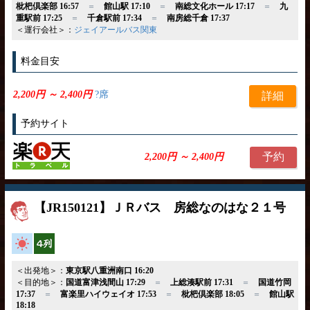
枇杷倶楽部 16:57
＝
館山駅 17:10
＝
南総文化ホール 17:17
＝
九
重駅前 17:25
＝
千倉駅前 17:34
＝
南房総千倉 17:37
＜運行会社＞：
ジェイアールバス関東
料金目安
2,200円 ～ 2,400円
?席
詳細
予約サイト
予約
2,200円 ～ 2,400円
【JR150121】ＪＲバス 房総なのはな２１号
高速バス
横4列
＜出発地＞：
東京駅八重洲南口 16:20
＜目的地＞：
国道富津浅間山 17:29
＝
上総湊駅前 17:31
＝
国道竹岡
17:37
＝
富楽里ハイウェイオ 17:53
＝
枇杷倶楽部 18:05
＝
館山駅
18:18