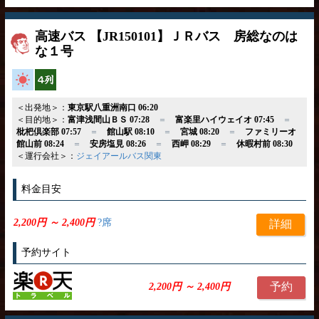
高速バス 【JR150101】ＪＲバス 房総なのは
な１号
高速バス
横4列
＜出発地＞：
東京駅八重洲南口 06:20
＜目的地＞：
富津浅間山ＢＳ 07:28
＝
富楽里ハイウェイオ 07:45
＝
枇杷倶楽部 07:57
＝
館山駅 08:10
＝
宮城 08:20
＝
ファミリーオ
館山前 08:24
＝
安房塩見 08:26
＝
西岬 08:29
＝
休暇村前 08:30
＜運行会社＞：
ジェイアールバス関東
料金目安
2,200円 ～ 2,400円
?席
詳細
予約サイト
予約
2,200円 ～ 2,400円