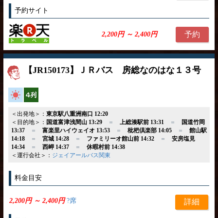
予約サイト
予約
2,200円 ～ 2,400円
【JR150173】ＪＲバス 房総なのはな１３号
高速バス
横4列
＜出発地＞：
東京駅八重洲南口 12:20
＜目的地＞：
国道富津浅間山 13:29
＝
上総湊駅前 13:31
＝
国道竹岡
13:37
＝
富楽里ハイウェイオ 13:53
＝
枇杷倶楽部 14:05
＝
館山駅
14:18
＝
宮城 14:28
＝
ファミリーオ館山前 14:32
＝
安房塩見
14:34
＝
西岬 14:37
＝
休暇村前 14:38
＜運行会社＞：
ジェイアールバス関東
料金目安
2,200円 ～ 2,400円
?席
詳細