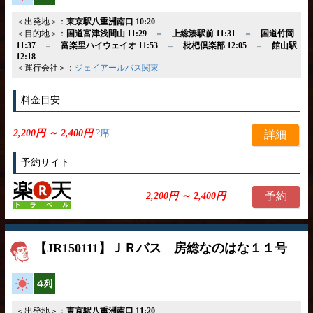
＜出発地＞：
東京駅八重洲南口 10:20
＜目的地＞：
国道富津浅間山 11:29
＝
上総湊駅前 11:31
＝
国道竹岡
11:37
＝
富楽里ハイウェイオ 11:53
＝
枇杷倶楽部 12:05
＝
館山駅
12:18
＜運行会社＞：
ジェイアールバス関東
料金目安
2,200円 ～ 2,400円
?席
詳細
予約サイト
予約
2,200円 ～ 2,400円
【JR150111】ＪＲバス 房総なのはな１１号
高速バス
横4列
＜出発地＞：
東京駅八重洲南口 11:20