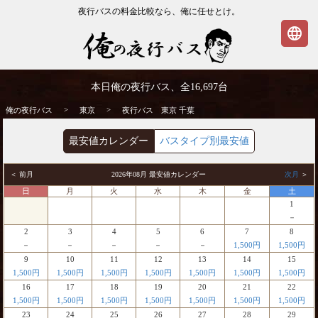
夜行バスの料金比較なら、俺に任せとけ。
language
東京発⇒千葉行 夜行バス・高速バス | 俺の
本日俺の夜行バス、全
16,697
台
夜行バス
>
>
俺の夜行バス
東京
夜行バス 東京 千葉
最安値カレンダー
バスタイプ別最安値
＜ 前月
2026年08月 最安値カレンダー
次月
＞
日
月
火
水
木
金
土
1
－
2
3
4
5
6
7
8
－
－
－
－
－
1,500円
1,500円
9
10
11
12
13
14
15
1,500円
1,500円
1,500円
1,500円
1,500円
1,500円
1,500円
16
17
18
19
20
21
22
1,500円
1,500円
1,500円
1,500円
1,500円
1,500円
1,500円
23
24
25
26
27
28
29