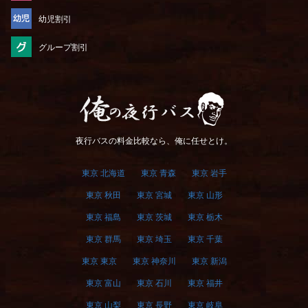
幼児割引
グループ割引
俺の夜行バス
夜行バスの料金比較なら、俺に任せとけ。
東京 北海道
東京 青森
東京 岩手
東京 秋田
東京 宮城
東京 山形
東京 福島
東京 茨城
東京 栃木
東京 群馬
東京 埼玉
東京 千葉
東京 東京
東京 神奈川
東京 新潟
東京 富山
東京 石川
東京 福井
東京 山梨
東京 長野
東京 岐阜