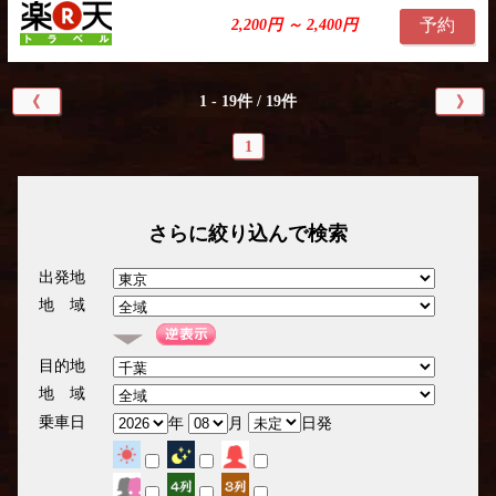
予約
2,200円 ～ 2,400円
1 - 19件 / 19件
《
》
1
さらに絞り込んで検索
出発地
地 域
目的地
地 域
乗車日
年
月
日発