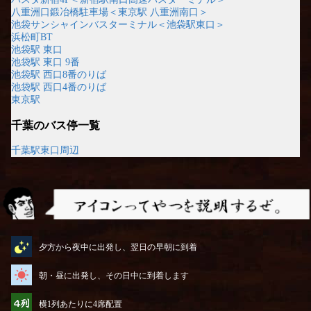
八重洲口鍛冶橋駐車場＜東京駅 八重洲南口＞
池袋サンシャインバスターミナル＜池袋駅東口＞
浜松町BT
池袋駅 東口
池袋駅 東口 9番
池袋駅 西口8番のりば
池袋駅 西口4番のりば
東京駅
千葉のバス停一覧
千葉駅東口周辺
アイコンってやつを説明するぜ
夕方から夜中に出発し、翌日の早朝に到着
朝・昼に出発し、その日中に到着します
横1列あたりに4席配置