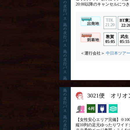
20:00以降のキャンセルに
TDL
BT東
21:20
22:2
敦賀
武生
05:05
05:55
＜運行会社＞
中日本ツア
3021便 オリ
女性安心
横4列
コンセント
ひざ掛
【女性安心エリア完備】※10
縦10列の足元ゆったりワイド