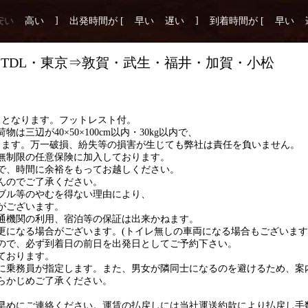
]
]
安い
高い
出発時間が [
早い
遅い
到着時間が [
早い
02 TDL・東京⇒敦賀・武生・福井・加賀・小松
ント
トとなります。フットレスト付。
三辺が40×50×100cm以内・30kg以内で、
きます。万一破損、紛失等の損害が生じても弊社は責任を負いません。
無制限の任意保険に加入しております。
で、時間に余裕をもってお越しください。
んのでご了承ください。
ブル等のやむを得ない理由により、
がございます。
通機関の利用、宿泊等の保証は出来かねます。
更になる場合がございます。(トイレ無しの車両になる場合もございます
ので、必ず到着日の前日を出発日としてご予約下さい。
ております。
に乗務員が指定します。また、男女が隣同士になるのを避けるため、案
らかじめご了承ください。
早めにご連絡ください。運賃の払戻しには当社運送約款により払戻し手