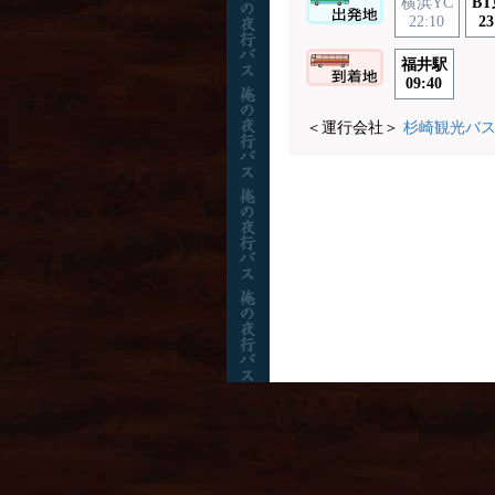
横浜YC
B
22:10
23
福井駅
09:40
＜運行会社＞
杉崎観光バ