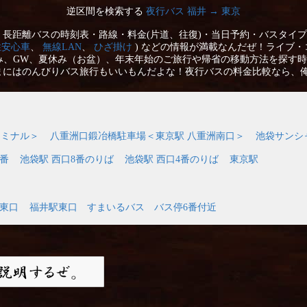
逆区間を検索する
夜行バス 福井 → 東京
長距離バスの時刻表・路線・料金(片道、往復)・当日予約・バスタイプ
性安心車
、
無線LAN
、
ひざ掛け
) などの情報が満載なんだぜ！ライブ・
み、GW、夏休み（お盆）、年末年始のご旅行や帰省の移動方法を探す時
まにはのんびりバス旅行もいいもんだよな！夜行バスの料金比較なら、
ーミナル＞
八重洲口鍛冶橋駐車場＜東京駅 八重洲南口＞
池袋サンシ
9番
池袋駅 西口8番のりば
池袋駅 西口4番のりば
東京駅
東口
福井駅東口 すまいるバス バス停6番付近