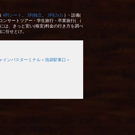
(
4列シート
、
3列独立
、
3列(2x1)
) ・設備(
コンサートツアー・学生旅行・卒業旅行( （
には、きっと安い(格安)料金の行き方を調べ
俺に任せとけ。
ャインバスターミナル＜池袋駅東口＞