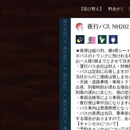
【並び替え】
料金が [
夜行バス NH2
夜行バス
女性安心
トイレ付
コンセ
★座席は縦11列、横4席シー
※バスのトランクに預けれる荷物は
お一人様1個までとさせて頂
・運行バス会社は対人・対物
・バスは定刻に出発しますの
当社からのご連絡は致しませ
・天候・道路事情・車両トラ
出発、到着時刻が遅れる場合
到着の遅れに生じた、他の交
・車両点検等により車両が変
・夜行便は車中泊になります
・バス車内は禁酒禁煙となっ
・バスの座席は当日、乗車前
する場合がありますので、あ
【キャンセルについて】
ご予約キャンセルについては