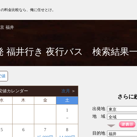
スの料金比較なら、俺に任せとけ。
京 福井
発 福井行き 夜行バス 検索結果
安値
 最安値カレンダー
次月
＞
さらに
水
木
金
土
出発地
1
地 域
－
5
6
7
8
目的地