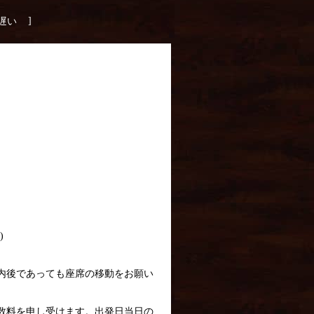
]
遅い
)
内後であっても座席の移動をお願い
数料を申し受けます。出発日当日の