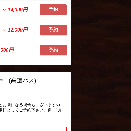
 ～ 14,000円
予約
 ～ 12,500円
予約
,500円
予約
 (高速バス)
とお隣になる場合もございますの
車日としてご予約下さい。例：1月1