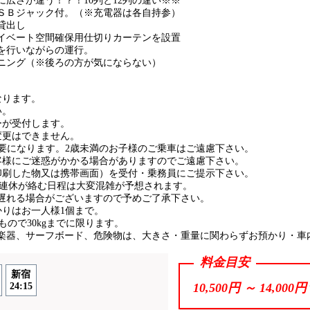
広さが違う！？！10列と12列の違い※※
ＳＢジャック付。（※充電器は各自持参）
貸出し
イベート空間確保用仕切りカーテンを設置
を行いながらの運行。
ニング（※後ろの方が気にならない）
なります。
い。
ーが受付します。
変更はできません。
必要になります。2歳未満のお子様のご乗車はご遠慮下さい。
客様にご迷惑がかかる場合がありますのでご遠慮下さい。
印刷した物又は携帯画面）を受付・乗務員にご提示下さい。
の連休が絡む日程は大変混雑が予想されます。
遅れる場合がございますので予めご了承下さい。
かりはお一人様1個まで。
内のもので30kgまでに限ります。
楽器、サーフボード、危険物は、大きさ・重量に関わらずお預かり・車
料金目安
新宿
24:15
10,500円 ～
14,000円