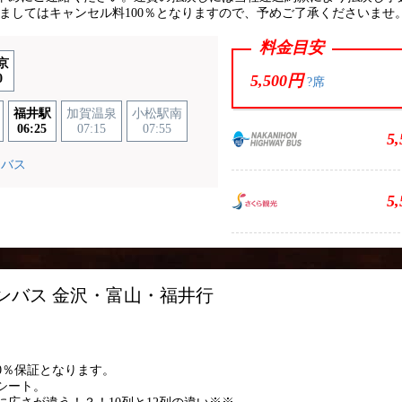
つきましてはキャンセル料100％となりますので、予めご了承くださいませ
料金目安
京
0
5,500円
?席
福井駅
加賀温泉
小松駅南
06:25
07:15
07:55
5
ーバス
5
オンバス 金沢・富山・福井行
け
0％保証となります。
シート。