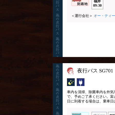
福井
09:30
＜運行会社＞
オー・ティ
夜行バス SG7
夜行バス
コンセント
車内を清掃、除菌車内を外気
で、予めご了承ください。富山
日に到着する場合は、乗車日は