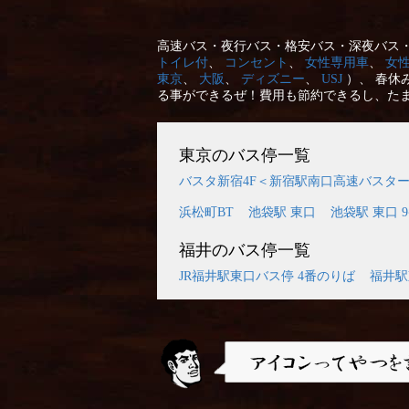
高速バス・夜行バス・格安バス・深夜バス・
トイレ付
、
コンセント
、
女性専用車
、
女
東京
、
大阪
、
ディズニー
、
USJ
）、 春休
る事ができるぜ！費用も節約できるし、た
東京のバス停一覧
バスタ新宿4F＜新宿駅南口高速バスタ
浜松町BT
池袋駅 東口
池袋駅 東口 
福井のバス停一覧
JR福井駅東口バス停 4番のりば
福井駅
アイコンってやつを説明するぜ