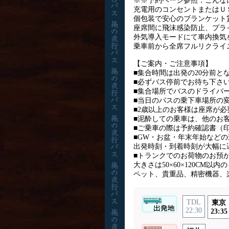
※※予約ページ参照：こんなに
充電用のコンセントまたはＵ
個包装で安心のブランケット
座席間に飛沫感染防止、プラ
外気導入モードにて車内換気
乗車前から全席フルリクライ
【ご案内・ご注意事項】
■集合時間は出発の20分前と
■必ずバス停前でお待ち下さ
■集合場所でバスのドライバ
■当日のバスの乗下車場所の
■2歳以上のお客様は座席が
■泥酔しての乗車は、他のお
■ご乗車の際は予約確認書（
■GW・お盆・年末年始など
出発時刻・到着時刻が大幅に
■トランクでのお荷物のお預
大きさは50×60×120CM以
ペット、貴重品、精密機器、
TDL
東京
22:30
23:35