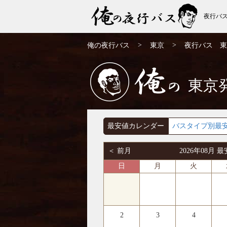
夜行バ
東京発⇒福井行 夜行バス・高速バス | 俺の
>
>
俺の夜行バス
東京
夜行バス 東
夜行バス
東京
俺の
最安値カレンダー
バスタイプ別最
＜ 前月
2026年08月
日
月
火
2
3
4