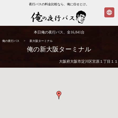
夜行バスの料金比較なら、俺に任せとけ。
language
俺の夜行バス
本日俺の夜行バス、全
16,841
台
>
俺の夜行バス
新大阪ターミナル
俺の新大阪ターミナル
大阪府大阪市淀川区宮原１丁目１１