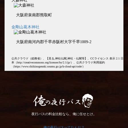
大森神社
大阪府泉南郡熊取町
金剛山葛木神社
大阪府南河内郡千早赤阪村大字千早1009-2
公共クラウド（総務省）、【見る,神社仏閣,神社・仏閣等】、CCライセンス 表示 2.1 日
本（http://creativecommons.org/licenses/by/2.1/jp/）、公共クラウド利用規約
（https://www.chiikinogennki.soumu.go.jp/k-cloud-api/code/）
俺の夜行バス
夜行バスの料金比較なら、俺に任せとけ。
俺の夜行バスってなんだ？