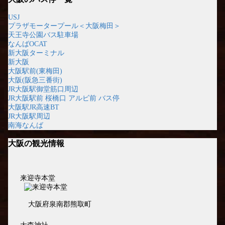
USJ
プラザモータープール＜大阪梅田＞
天王寺公園バス駐車場
なんばOCAT
新大阪ターミナル
新大阪
大阪駅前(東梅田)
大阪(阪急三番街)
JR大阪駅御堂筋口周辺
JR大阪駅前 桜橋口 アルビ前 バス停
大阪駅JR高速BT
JR大阪駅周辺
南海なんば
大阪の観光情報
来迎寺本堂
大阪府泉南郡熊取町