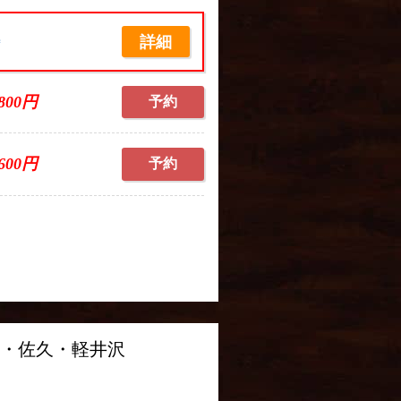
詳細
席
,800円
予約
,600円
予約
御・佐久・軽井沢