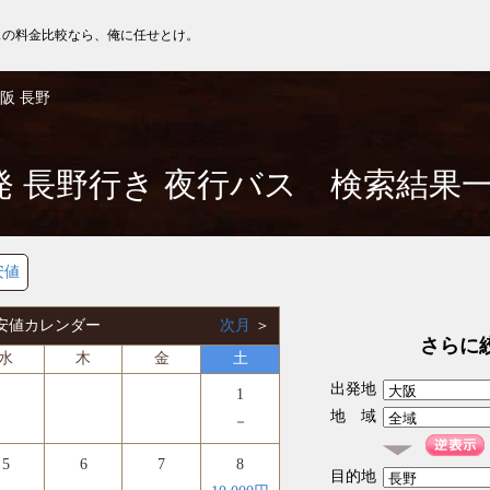
スの料金比較なら、俺に任せとけ。
阪 長野
発 長野行き 夜行バス 検索結果
安値
 最安値カレンダー
次月
＞
さらに
水
木
金
土
出発地
1
地 域
－
5
6
7
8
目的地