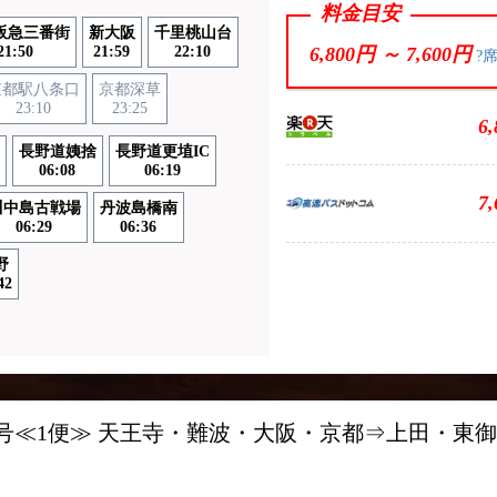
料金目安
阪急三番街
新大阪
千里桃山台
21:50
21:59
22:10
6,800円 ～
7,600円
?
京都駅八条口
京都深草
23:10
23:25
6
長野道姨捨
長野道更埴IC
06:08
06:19
7
川中島古戦場
丹波島橋南
06:29
06:36
野
42
通
号≪1便≫ 天王寺・難波・大阪・京都⇒上田・東