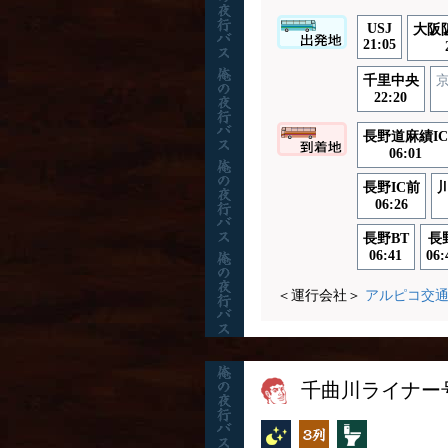
USJ
大阪
21:05
千里中央
22:20
長野道麻績IC
06:01
長野IC前
06:26
長野BT
長
06:41
06:
＜運行会社＞
アルピコ交
千曲川ライナー
夜行バス
独立3列
トイレ付