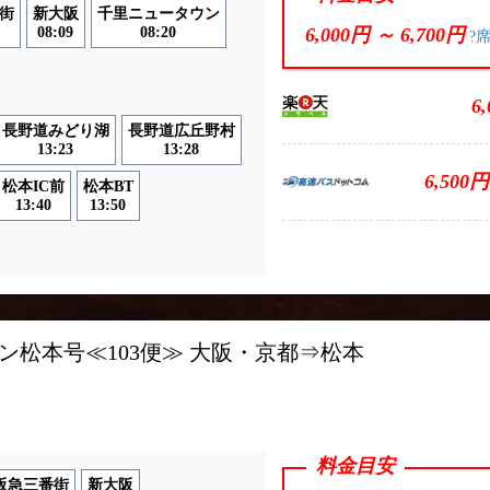
街
新大阪
千里ニュータウン
08:09
08:20
6,000円 ～
6,700円
?
6
長野道みどり湖
長野道広丘野村
13:23
13:28
6,500円
松本IC前
松本BT
13:40
13:50
ス
ン松本号≪103便≫ 大阪・京都⇒松本
料金目安
阪急三番街
新大阪