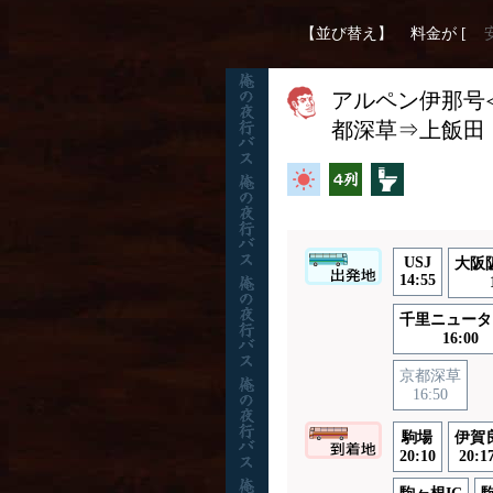
【並び替え】
料金が [
アルペン伊那号
都深草⇒上飯田
高速バス
横4列
トイレ付
USJ
大阪
14:55
千里ニュータ
16:00
京都深草
16:50
駒場
伊賀
20:10
20:1