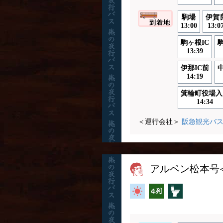
駒場
伊賀
13:00
13:0
駒ヶ根IC
13:39
伊那IC前
14:19
箕輪町役場入
14:34
＜運行会社＞
阪急観光バ
アルペン松本号
高速バス
横4列
トイレ付