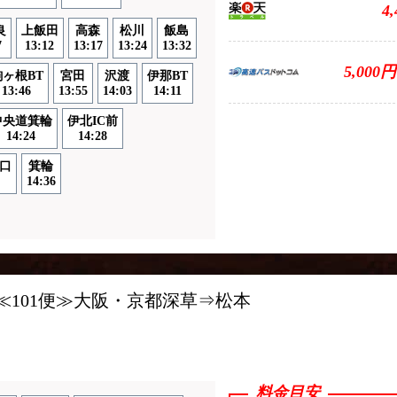
4
良
上飯田
高森
松川
飯島
7
13:12
13:17
13:24
13:32
5,000円
駒ヶ根BT
宮田
沢渡
伊那BT
13:46
13:55
14:03
14:11
中央道箕輪
伊北IC前
14:24
14:28
口
箕輪
14:36
ス
≪101便≫大阪・京都深草⇒松本
料金目安