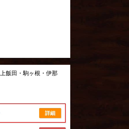
⇒上飯田・駒ヶ根・伊那
詳細
席