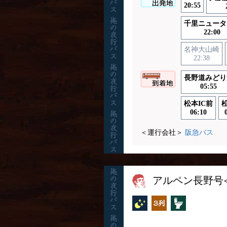
20:55
千里ニュータ
22:00
名神大山崎
22:38
長野道みどり
05:55
松本IC前
松
06:10
＜運行会社＞
阪急バス
アルペン長野号≪
夜行バス
独立3列
トイレ付