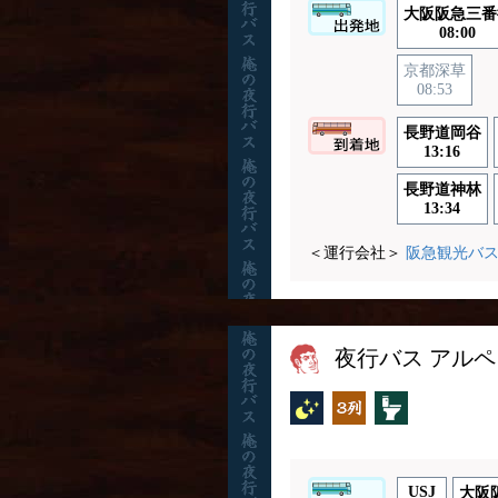
大阪阪急三番
08:00
京都深草
08:53
長野道岡谷
13:16
長野道神林
13:34
＜運行会社＞
阪急観光バ
夜行バス アルペ
夜行バス
独立3列
トイレ付
USJ
大阪