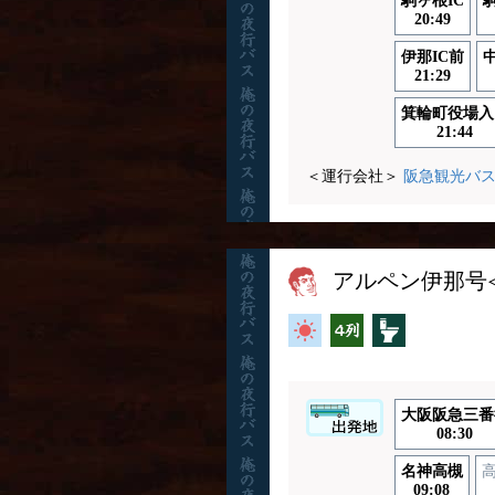
駒ヶ根IC
20:49
伊那IC前
21:29
箕輪町役場入
21:44
＜運行会社＞
阪急観光バ
アルペン伊那号
高速バス
横4列
トイレ付
大阪阪急三番
08:30
名神高槻
09:08