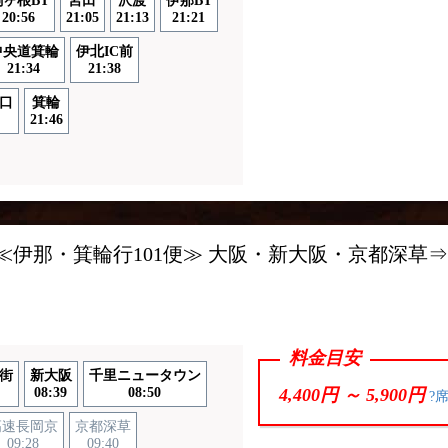
駒ヶ根BT
宮田
沢渡
伊那BT
20:56
21:05
21:13
21:21
中央道箕輪
伊北IC前
21:34
21:38
口
箕輪
21:46
ス
≪伊那・箕輪行101便≫ 大阪・新大阪・京都深草
料金目安
街
新大阪
千里ニュータウン
08:39
08:50
4,400円 ～
5,900円
?
高速長岡京
京都深草
09:28
09:40