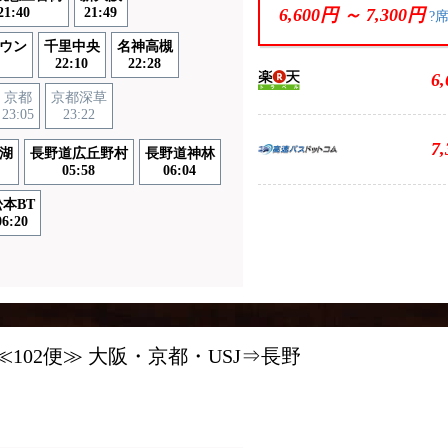
21:40
21:49
6,600円 ～
7,300円
?
ウン
千里中央
名神高槻
22:10
22:28
6
京都
京都深草
23:05
23:22
7
湖
長野道広丘野村
長野道神林
05:58
06:04
本BT
06:20
102便≫ 大阪・京都・USJ⇒長野