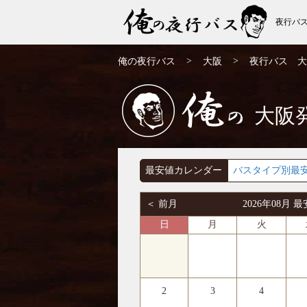
夜行バ
大阪発⇒長野行 夜行バス・高速バス | 俺の
>
>
俺の夜行バス
大阪
夜行バス 大
夜行バス
大阪
俺の
最安値カレンダー
バスタイプ別最
＜ 前月
2026年08月
日
月
火
2
3
4