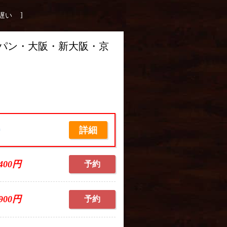
]
遅い
ャパン・大阪・新大阪・京
詳細
席
,400円
予約
,900円
予約