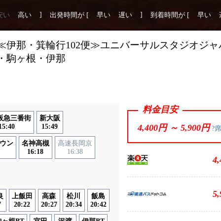
]
]
安い
高い
出発時間が [
早い
遅い
到着時間が [
早い
≪伊那・箕輪行102便≫ユニバーサルスタジオジ
・駒ヶ根・伊那
料金目安
阪急三番街
新大阪
15:40
15:49
4,400円 ～
5,900円
?
ウン
名神高槻
高速長岡京
16:18
16:38
4
5
良
上飯田
高森
松川
飯島
7
20:22
20:27
20:34
20:42