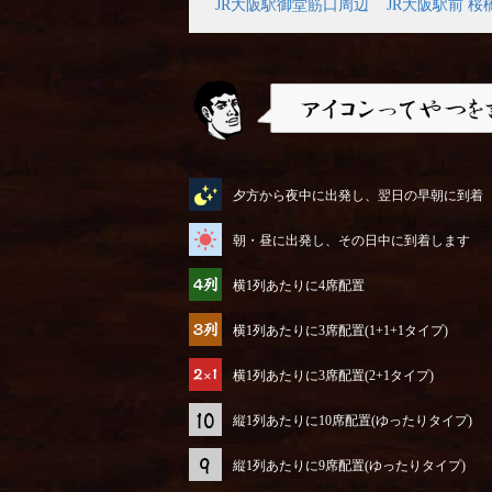
JR大阪駅御堂筋口周辺
JR大阪駅前 桜
アイコンってやつを説明するぜ
夕方から夜中に出発し、翌日の早朝に到着
朝・昼に出発し、その日中に到着します
横1列あたりに4席配置
横1列あたりに3席配置(1+1+1タイプ)
横1列あたりに3席配置(2+1タイプ)
縦1列あたりに10席配置(ゆったりタイプ)
縦1列あたりに9席配置(ゆったりタイプ)