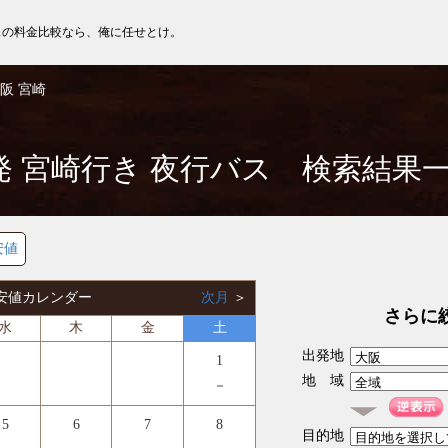
スの料金比較なら、俺に任せとけ。
阪 宮崎
発 宮崎行き 夜行バス 検索結果
安値
 最安値カレンダー
次月
＞
さらに
水
木
金
土
出発地
1
地 域
－
5
6
7
8
目的地