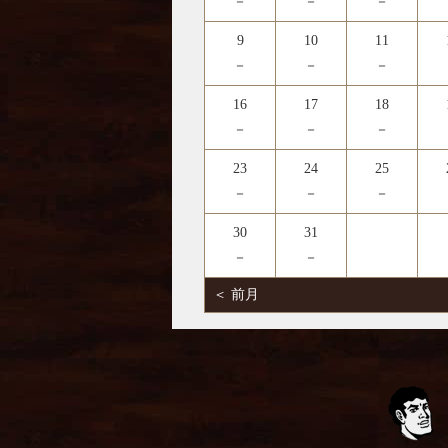
－
－
－
9
10
11
－
－
－
16
17
18
－
－
－
23
24
25
－
－
－
30
31
－
－
＜ 前月