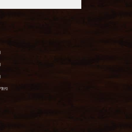
引
引
引
プ割引