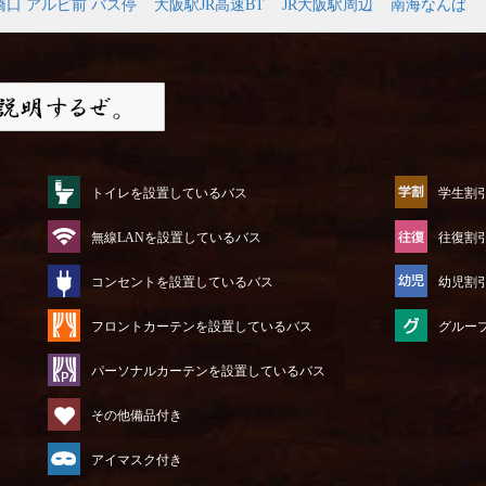
橋口 アルビ前 バス停
大阪駅JR高速BT
JR大阪駅周辺
南海なんば
トイレを設置しているバス
学生割
無線LANを設置しているバス
往復割
コンセントを設置しているバス
幼児割
フロントカーテンを設置しているバス
グルー
パーソナルカーテンを設置しているバス
その他備品付き
アイマスク付き