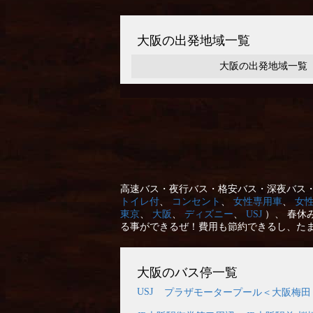
大阪の出発地域一覧
大阪の出発地域一覧
高速バス・夜行バス・格安バス・深夜バス・
トイレ付
、
コンセント
、
女性専用車
、
女
東京
、
大阪
、
ディズニー
、
USJ
）、 春休
る事ができるぜ！費用も節約できるし、た
大阪のバス停一覧
USJ
プラザモータープール＜大阪梅田