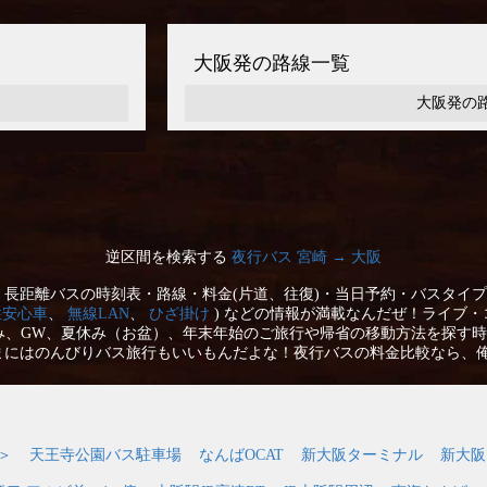
大阪発の路線一覧
大阪発の
逆区間を検索する
夜行バス 宮崎 → 大阪
長距離バスの時刻表・路線・料金(片道、往復)・当日予約・バスタイプ
性安心車
、
無線LAN
、
ひざ掛け
) などの情報が満載なんだぜ！ライブ・
み、GW、夏休み（お盆）、年末年始のご旅行や帰省の移動方法を探す時
まにはのんびりバス旅行もいいもんだよな！夜行バスの料金比較なら、
＞
天王寺公園バス駐車場
なんばOCAT
新大阪ターミナル
新大阪