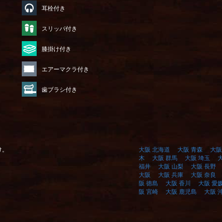
耳栓付き
）
スリッパ付き
膝掛け付き
エアーマクラ付き
歯ブラシ付き
け。
大阪 北海道
大阪 青森
大阪
木
大阪 群馬
大阪 埼玉
福井
大阪 山梨
大阪 長野
大阪
大阪 兵庫
大阪 奈良
阪 徳島
大阪 香川
大阪 愛
阪 宮崎
大阪 鹿児島
大阪 