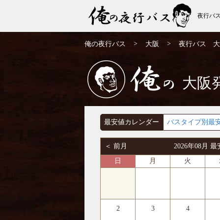
夜行バ
大阪発⇒宮崎行 夜行バス・高速バス | 俺の
>
>
俺の夜行バス
大阪
夜行バス 大
夜行バス
大阪
俺の
最安値カレンダー
バスタイプ別最
＜ 前月
2026年08月
日
月
火
2
3
4