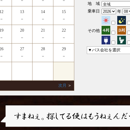
－
－
－
－
地 域
乗車日
年
12
13
14
15
－
－
－
－
19
20
21
22
その他
－
－
－
－
26
27
28
29
▼バス会社を選択
－
－
－
－
次月
＞