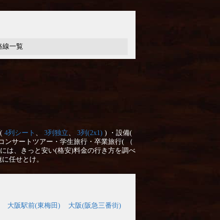
路線一覧
(
4列シート
、
3列独立
、
3列(2x1)
) ・設備(
コンサートツアー・学生旅行・卒業旅行( （
には、きっと安い(格安)料金の行き方を調べ
俺に任せとけ。
大阪駅前(東梅田)
大阪(阪急三番街)