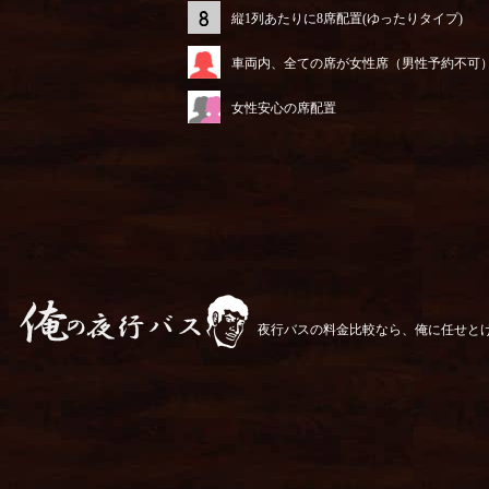
縦1列あたりに8席配置(ゆったりタイプ)
車両内、全ての席が女性席（男性予約不可
女性安心の席配置
夜行バスの料金比較なら、俺に任せと
俺の夜行バス