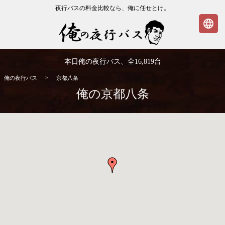
夜行バスの料金比較なら、俺に任せとけ。
language
俺の夜行バス
本日俺の夜行バス、全
16,819
台
>
俺の夜行バス
京都八条
俺の京都八条