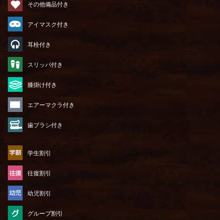
その他備品付き
アイマスク付き
耳栓付き
スリッパ付き
膝掛け付き
エアーマクラ付き
歯ブラシ付き
学生割引
往復割引
幼児割引
グループ割引