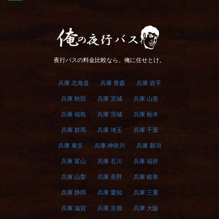
俺の夜行バス
夜行バスの料金比較なら、俺に任せとけ。
兵庫 北海道
兵庫 青森
兵庫 岩手
兵庫 秋田
兵庫 宮城
兵庫 山形
兵庫 福島
兵庫 茨城
兵庫 栃木
兵庫 群馬
兵庫 埼玉
兵庫 千葉
兵庫 東京
兵庫 神奈川
兵庫 新潟
兵庫 富山
兵庫 石川
兵庫 福井
兵庫 山梨
兵庫 長野
兵庫 岐阜
兵庫 静岡
兵庫 愛知
兵庫 三重
兵庫 滋賀
兵庫 京都
兵庫 大阪