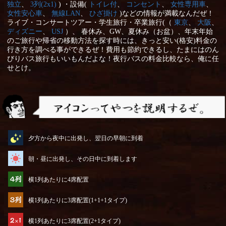
独立
、
3列(2x1)
) ・設備(
トイレ付
、
コンセント
、
女性専用車
、
女性安心車
、
無線LAN
、
ひざ掛け
)などの情報が満載なんだぜ！
ライブ・コンサートツアー・学生旅行・卒業旅行(（
東京
、
大阪
、
ディズニー
、
USJ
）、 春休み、GW、夏休み（お盆）、年末年始
のご旅行や帰省の移動方法を探す時には、きっと安い(格安)料金の
行き方を調べる事ができるぜ！費用も節約できるし、たまにはのん
びりバス旅行もいいもんだよな！夜行バスの料金比較なら、俺に任
せとけ。
アイコンってやつを説明するぜ
夕方から夜中に出発し、翌日の早朝に到着
朝・昼に出発し、その日中に到着します
横1列あたりに4席配置
横1列あたりに3席配置(1+1+1タイプ)
横1列あたりに3席配置(2+1タイプ)