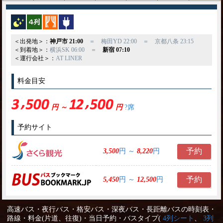
夜行バス
横4列
カーテン
コンセント
＜出発地＞：
神戸市 21:00
＝
梅田YD 22:00
＝
京都八条 23:15
＜到着地＞：
横浜SK 06:00
＝
新宿 07:10
＜運行会社＞：
AT LINER
料金目安
円 ～
円
?席
予約サイト
予約
3,500
円 ～
8,220
円
予約
5,450
円 ～
12,500
円
高速バス・夜行バス・格安バス・深夜バス・長距離バスの時刻表・
路線・料金(片道、往復)・当日予約・バスタイプ(
4列シート
、
3列