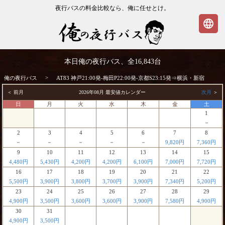
夜行バスの料金比較なら、俺に任せとけ。
language
AT83 神戸21:00発-梅田P22:00発-京都
本日俺の夜行バス、全
16,843
台
S23:15発⇒横浜・新宿 | 俺の夜行バス
>
俺の夜行バス
AT83 神戸21:00発-梅田P22:00発-京都S23:15発⇒横浜・新宿
＜ 前月
2026年08月 最安値カレンダー
次月
＞
日
月
火
水
木
金
土
1
－
2
3
4
5
6
7
8
－
－
－
－
－
9,820円
7,360円
9
10
11
12
13
14
15
4,480円
5,430円
4,200円
4,200円
6,100円
7,000円
7,720円
16
17
18
19
20
21
22
5,500円
3,900円
3,800円
3,700円
3,900円
7,340円
5,200円
23
24
25
26
27
28
29
4,900円
3,500円
3,600円
3,600円
3,900円
7,580円
4,900円
30
31
4,900円
3,500円