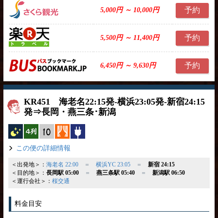
予約
5,000円 ～ 10,000円
予約
5,500円 ～ 11,400円
予約
6,450円 ～ 9,630円
KR451 海老名22:15発-横浜23:05発-新宿24:15
発⇒長岡・燕三条･新潟
夜行バス
横4列
縦10列
カーテン
コンセント
この便の詳細情報
＜出発地＞：
海老名 22:00
＝
横浜YC 23:05
＝
新宿 24:15
＜目的地＞：
長岡駅 05:00
＝
燕三条駅 05:40
＝
新潟駅 06:50
＜運行会社＞：
桜交通
料金目安