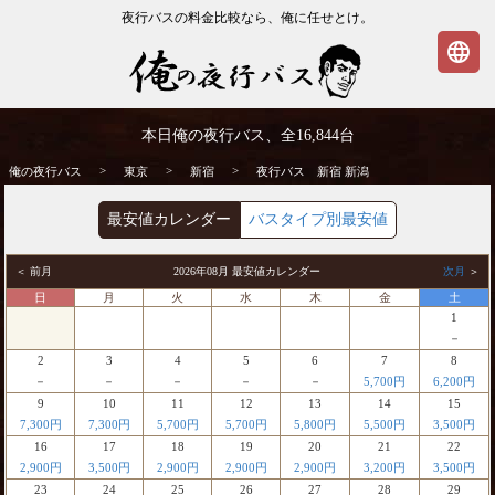
夜行バスの料金比較なら、俺に任せとけ。
language
新宿発⇒新潟行 夜行バス・高速バス | 俺の
本日俺の夜行バス、全
16,844
台
夜行バス
>
>
>
俺の夜行バス
東京
新宿
夜行バス 新宿 新潟
最安値カレンダー
バスタイプ別最安値
＜ 前月
2026年08月 最安値カレンダー
次月
＞
日
月
火
水
木
金
土
1
－
2
3
4
5
6
7
8
－
－
－
－
－
5,700円
6,200円
9
10
11
12
13
14
15
7,300円
7,300円
5,700円
5,700円
5,800円
5,500円
3,500円
16
17
18
19
20
21
22
2,900円
3,500円
2,900円
2,900円
2,900円
3,200円
3,500円
23
24
25
26
27
28
29