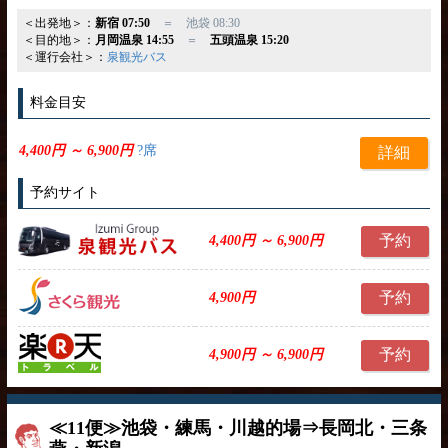
＜出発地＞：
新宿 07:50
＝ 池袋 08:30
＜目的地＞：
月岡温泉 14:55
＝
五頭温泉 15:20
＜運行会社＞：
泉観光バス
料金目安
4,400円 ～ 6,900円
?席
詳細
予約サイト
予約
4,400円 ～ 6,900円
予約
4,900円
予約
4,900円 ～ 6,900円
≪11便≫池袋・練馬・川越的場⇒長岡北・三条