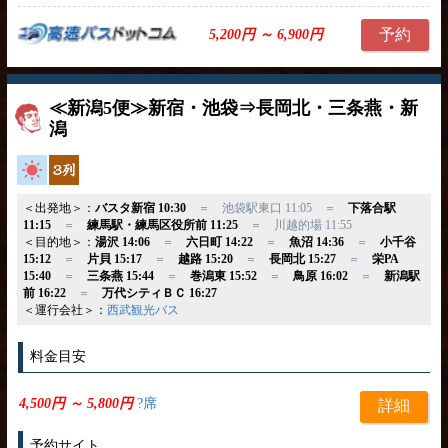
予約
5,200円 ～ 6,900円
≪新潟5便≫新宿・池袋⇒長岡北・三条燕・新
潟
高速バス
独立3列
＜出発地＞：
バスタ新宿 10:30
＝ 池袋駅東口 11:05 ＝
下落合駅
11:15
＝
練馬駅・練馬区役所前 11:25
＝ 川越的場 11:55
＜目的地＞：
湯沢 14:06
＝
六日町 14:22
＝
魚沼 14:36
＝
小千谷
15:12
＝
片貝 15:17
＝
越路 15:20
＝
長岡北 15:27
＝
栄PA
15:40
＝
三条燕 15:44
＝
巻潟東 15:52
＝
鳥原 16:02
＝
新潟駅
前 16:22
＝
万代シティＢＣ 16:27
＜運行会社＞：
西武観光バス
料金目安
4,500円 ～ 5,800円
?席
詳細
予約サイト