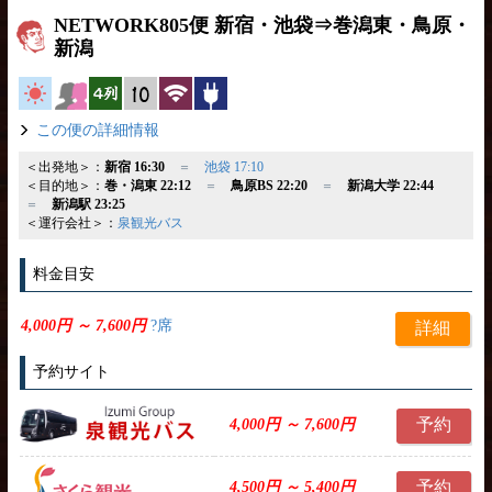
NETWORK805便 新宿・池袋⇒巻潟東・鳥原・
新潟
高速バス
女性安心
横4列
縦10列
無線LAN
コンセント
この便の詳細情報
＜出発地＞：
新宿 16:30
＝
池袋 17:10
＜目的地＞：
巻・潟東 22:12
＝
鳥原BS 22:20
＝
新潟大学 22:44
＝
新潟駅 23:25
＜運行会社＞：
泉観光バス
料金目安
4,000円 ～ 7,600円
?席
詳細
予約サイト
予約
4,000円 ～ 7,600円
予約
4,500円 ～ 5,400円