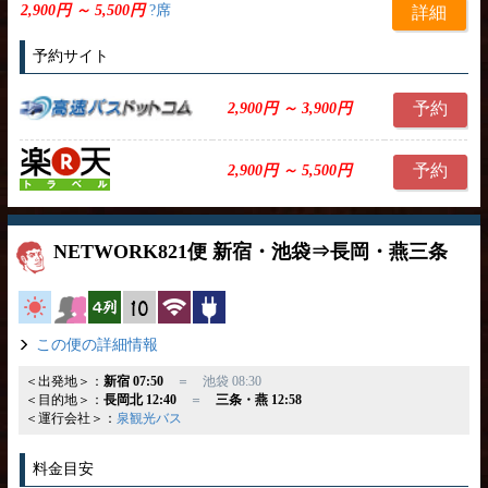
2,900円 ～ 5,500円
?席
詳細
予約サイト
予約
2,900円 ～ 3,900円
予約
2,900円 ～ 5,500円
NETWORK821便 新宿・池袋⇒長岡・燕三条
高速バス
女性安心
横4列
縦10列
無線LAN
コンセント
この便の詳細情報
＜出発地＞：
新宿 07:50
＝ 池袋 08:30
＜目的地＞：
長岡北 12:40
＝
三条・燕 12:58
＜運行会社＞：
泉観光バス
料金目安