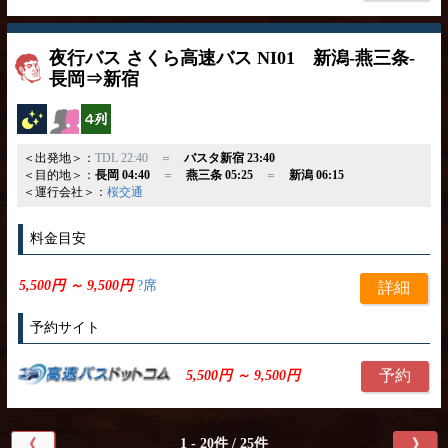
夜行バス さくら高速バス NI01 新潟-燕三条-
長岡⇒新宿
夜行バス
女性安心
横4列
＜出発地＞：
TDL 22:40 ＝
バスタ新宿 23:40
＜目的地＞：
長岡 04:40
＝
燕三条 05:25
＝
新潟 06:15
＜運行会社＞：
桜交通
料金目安
5,500円 ～ 9,500円
?席
詳細
予約サイト
予約
5,500円 ～ 9,500円
1 - 20件 / 25件
《
》