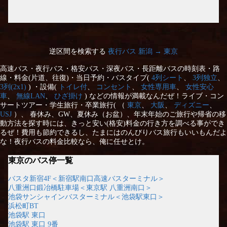
逆区間を検索する
夜行バス 新潟 → 東京
高速バス・夜行バス・格安バス・深夜バス・長距離バスの時刻表・路
線・料金(片道、往復)・当日予約・バスタイプ(
4列シート
、
3列独立
、
3列(2x1)
) ・設備(
トイレ付
、
コンセント
、
女性専用車
、
女性安心
車
、
無線LAN
、
ひざ掛け
) などの情報が満載なんだぜ！ライブ・コン
サートツアー・学生旅行・卒業旅行( （
東京
、
大阪
、
ディズニー
、
USJ
）、 春休み、GW、夏休み（お盆）、年末年始のご旅行や帰省の移
動方法を探す時には、きっと安い(格安)料金の行き方を調べる事ができ
るぜ！費用も節約できるし、たまにはのんびりバス旅行もいいもんだよ
な！夜行バスの料金比較なら、俺に任せとけ。
東京のバス停一覧
バスタ新宿4F＜新宿駅南口高速バスターミナル＞
八重洲口鍛冶橋駐車場＜東京駅 八重洲南口＞
池袋サンシャインバスターミナル＜池袋駅東口＞
浜松町BT
池袋駅 東口
池袋駅 東口 9番