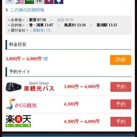
この便の詳細情報
＜出発地＞：
新宿 07:50
＝ 池袋 08:30
＜目的地＞：
巻・潟東 13:07
＝
鳥原BS 13:16
＝
新潟駅 13:35
＜運行会社＞：
泉観光バス
料金目安
3,800円 ～ 6,000円
?席
詳細
予約サイト
予約
3,800円 ～ 6,000円
予約
4,300円
予約
4,300円 ～ 6,000円