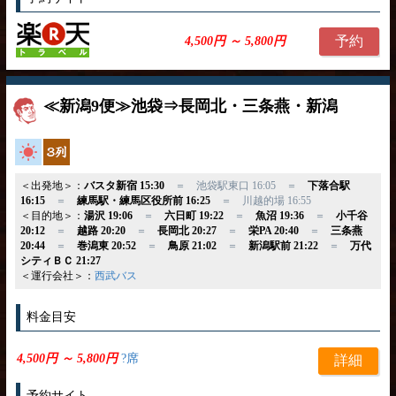
予約
4,500円 ～ 5,800円
≪新潟9便≫池袋⇒長岡北・三条燕・新潟
高速バス
独立3列
＜出発地＞：
バスタ新宿 15:30
＝ 池袋駅東口 16:05 ＝
下落合駅
16:15
＝
練馬駅・練馬区役所前 16:25
＝ 川越的場 16:55
＜目的地＞：
湯沢 19:06
＝
六日町 19:22
＝
魚沼 19:36
＝
小千谷
20:12
＝
越路 20:20
＝
長岡北 20:27
＝
栄PA 20:40
＝
三条燕
20:44
＝
巻潟東 20:52
＝
鳥原 21:02
＝
新潟駅前 21:22
＝
万代
シティＢＣ 21:27
＜運行会社＞：
西武バス
料金目安
4,500円 ～ 5,800円
?席
詳細
予約サイト