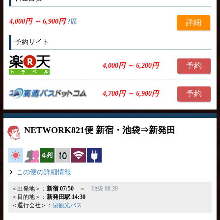
4,000円 ～ 6,900円
?席
詳細
予約サイト
予約
4,000円 ～ 6,200円
予約
4,700円 ～ 6,900円
NETWORK821便 新宿・池袋⇒新発田
高速バス
女性安心
横4列
縦10列
無線LAN
コンセント
この便の詳細情報
＜出発地＞：
新宿 07:50
＝ 池袋 08:30
＜目的地＞：
新発田駅 14:30
＜運行会社＞：
泉観光バス