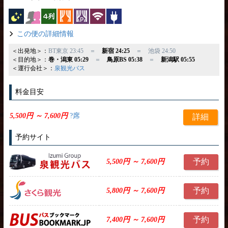
夜行バス
女性安心
横4列
カーテン
パーソナルカーテン
無線LAN
コンセント
この便の詳細情報
＜出発地＞：
BT東京 23:45 ＝
新宿 24:25
＝ 池袋 24:50
＜目的地＞：
巻・潟東 05:29
＝
鳥原BS 05:38
＝
新潟駅 05:55
＜運行会社＞：
泉観光バス
料金目安
5,500円 ～ 7,600円
?席
詳細
予約サイト
予約
5,500円 ～ 7,600円
予約
5,800円 ～ 7,600円
予約
7,400円 ～ 7,600円