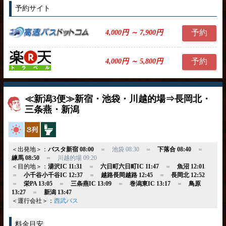
予約サイト
予約
4,000円 ～ 7,900円
予約
4,000円 ～ 5,800円
≪新潟3便≫新宿・池袋・川越的場⇒長岡北・
三条燕・新潟
高速バス
独立3列
トイレ付
＜出発地＞：
バスタ新宿 08:00
＝ 池袋 08:30 ＝
下落合 08:40
＝
練馬 08:50
＝ 川越的場 09:20
＜目的地＞：
湯沢IC 11:31
＝
六日町六日町IC 11:47
＝
魚沼 12:01
＝
小千谷小千谷IC 12:37
＝
越路長岡越路 12:45
＝
長岡北 12:52
＝
栄PA 13:05
＝
三条燕IC 13:09
＝
巻潟東IC 13:17
＝
鳥原
13:27
＝
新潟 13:47
＜運行会社＞：
西武バス
料金目安