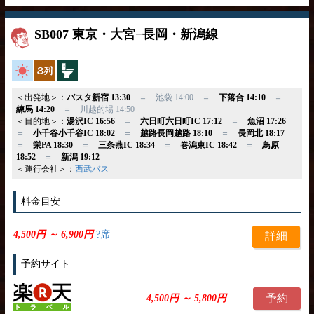
SB007 東京・大宮−長岡・新潟線
高速バス
独立3列
トイレ付
＜出発地＞：
バスタ新宿 13:30
＝ 池袋 14:00 ＝
下落合 14:10
＝
練馬 14:20
＝ 川越的場 14:50
＜目的地＞：
湯沢IC 16:56
＝
六日町六日町IC 17:12
＝
魚沼 17:26
＝
小千谷小千谷IC 18:02
＝
越路長岡越路 18:10
＝
長岡北 18:17
＝
栄PA 18:30
＝
三条燕IC 18:34
＝
巻潟東IC 18:42
＝
鳥原
18:52
＝
新潟 19:12
＜運行会社＞：
西武バス
料金目安
4,500円 ～ 6,900円
?席
詳細
予約サイト
予約
4,500円 ～ 5,800円