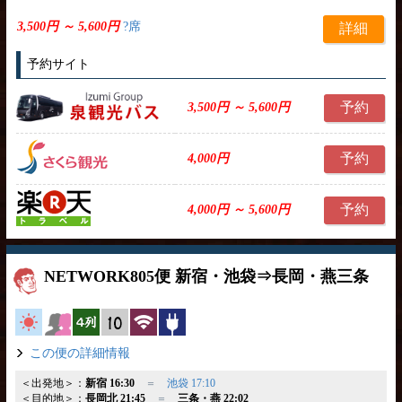
3,500円 ～ 5,600円
?席
詳細
予約サイト
予約
3,500円 ～ 5,600円
予約
4,000円
予約
4,000円 ～ 5,600円
NETWORK805便 新宿・池袋⇒長岡・燕三条
高速バス
女性安心
横4列
縦10列
無線LAN
コンセント
この便の詳細情報
＜出発地＞：
新宿 16:30
＝
池袋 17:10
＜目的地＞：
長岡北 21:45
＝
三条・燕 22:02