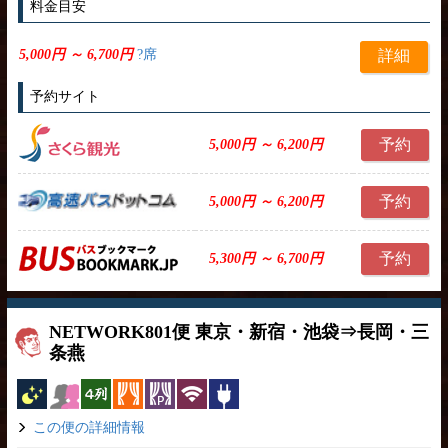
料金目安
5,000円 ～ 6,700円
?席
詳細
予約サイト
予約
5,000円 ～ 6,200円
予約
5,000円 ～ 6,200円
予約
5,300円 ～ 6,700円
NETWORK801便 東京・新宿・池袋⇒長岡・三
条燕
夜行バス
女性安心
横4列
カーテン
パーソナルカーテン
無線LAN
コンセント
この便の詳細情報