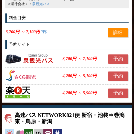
＜運行会社＞：
泉観光バス
料金目安
3,700円 ～ 7,100円
?席
詳細
予約サイト
予約
3,700円 ～ 7,100円
予約
4,200円 ～ 5,100円
予約
4,200円 ～ 5,900円
高速バス NETWORK821便 新宿・池袋⇒巻潟
東・鳥原・新潟
高速バス
女性安心
横4列
縦10列
無線LAN
コンセント