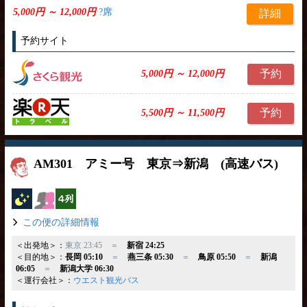
5,000円 ～ 12,000円
?席
詳細
予約サイト
予約
5,000円 ～ 12,000円
予約
5,500円 ～ 11,500円
AM301 アミー号 東京⇒新潟 (高速バス)
夜行バス
女性安心
横4列
この便の詳細情報
＜出発地＞：
東京 23:45 ＝
新宿 24:25
＜目的地＞：
長岡 05:10
＝
燕三条 05:30
＝
鳥原 05:50
＝
新潟
06:05
＝
新潟大学 06:30
＜運行会社＞：
ウエスト観光バス