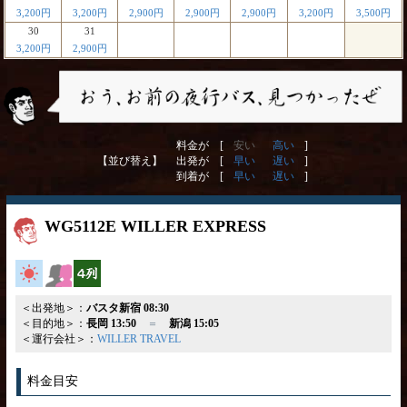
3,200円
3,200円
2,900円
2,900円
2,900円
3,200円
3,500円
30
31
3,200円
2,900円
料金が [
安い
高い
]
【並び替え】
出発が [
早い
遅い
]
到着が [
早い
遅い
]
WG5112E WILLER EXPRESS
高速バス
女性安心
横4列
＜出発地＞：
バスタ新宿 08:30
＜目的地＞：
長岡 13:50
＝
新潟 15:05
＜運行会社＞：
WILLER TRAVEL
料金目安