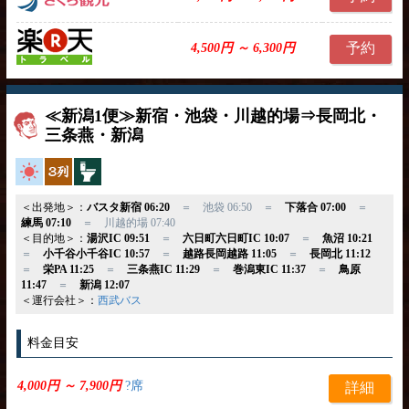
予約
4,500円 ～ 6,300円
≪新潟1便≫新宿・池袋・川越的場⇒長岡北・
三条燕・新潟
高速バス
独立3列
トイレ付
＜出発地＞：
バスタ新宿 06:20
＝ 池袋 06:50 ＝
下落合 07:00
＝
練馬 07:10
＝ 川越的場 07:40
＜目的地＞：
湯沢IC 09:51
＝
六日町六日町IC 10:07
＝
魚沼 10:21
＝
小千谷小千谷IC 10:57
＝
越路長岡越路 11:05
＝
長岡北 11:12
＝
栄PA 11:25
＝
三条燕IC 11:29
＝
巻潟東IC 11:37
＝
鳥原
11:47
＝
新潟 12:07
＜運行会社＞：
西武バス
料金目安
4,000円 ～ 7,900円
?席
詳細