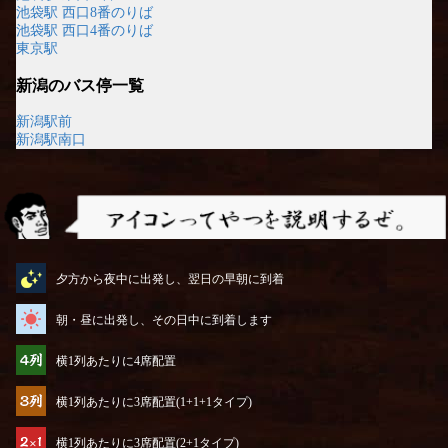
池袋駅 西口8番のりば
池袋駅 西口4番のりば
東京駅
新潟のバス停一覧
新潟駅前
新潟駅南口
アイコンってやつを説明するぜ
夕方から夜中に出発し、翌日の早朝に到着
朝・昼に出発し、その日中に到着します
横1列あたりに4席配置
横1列あたりに3席配置(1+1+1タイプ)
横1列あたりに3席配置(2+1タイプ)