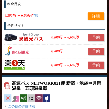
料金目安
4,200円 ～ 6,600円
?席
詳細
予約サイト
予約
4,200円 ～ 6,600円
予約
4,700円
予約
4,700円 ～ 6,600円
高速バス NETWORK821便 新宿・池袋⇒月岡
温泉・五頭温泉郷
高速バス
女性安心
横4列
縦10列
無線LAN
コンセント
この便の詳細情報