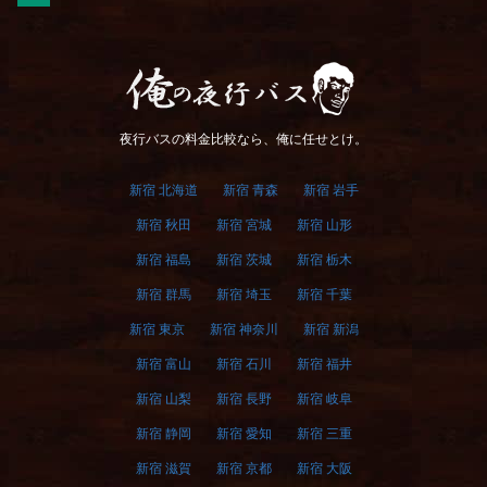
俺の夜行バス
夜行バスの料金比較なら、俺に任せとけ。
新宿 北海道
新宿 青森
新宿 岩手
新宿 秋田
新宿 宮城
新宿 山形
新宿 福島
新宿 茨城
新宿 栃木
新宿 群馬
新宿 埼玉
新宿 千葉
新宿 東京
新宿 神奈川
新宿 新潟
新宿 富山
新宿 石川
新宿 福井
新宿 山梨
新宿 長野
新宿 岐阜
新宿 静岡
新宿 愛知
新宿 三重
新宿 滋賀
新宿 京都
新宿 大阪