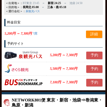
＜出発地＞：
BT東京 23:45 ＝
新宿 24:25
＝ 池袋 24:50
＜目的地＞：
長岡北 05:00
＝
三条・燕 05:18
＜運行会社＞：
泉観光バス
料金目安
5,200円 ～ 7,300円
?席
詳細
予約サイト
予約
5,200円 ～ 7,300円
予約
5,500円 ～ 7,300円
予約
7,100円 ～ 7,300円
NETWORK801便 東京・新宿・池袋⇒巻潟東・
鳥原・新潟