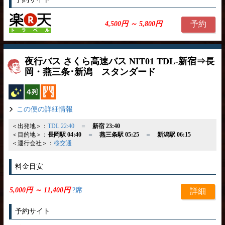
予約
4,500円 ～ 5,800円
夜行バス さくら高速バス NIT01 TDL-新宿⇒長
岡・燕三条･新潟 スタンダード
夜行バス
横4列
カーテン
この便の詳細情報
＜出発地＞：
TDL 22:40
＝
新宿 23:40
＜目的地＞：
長岡駅 04:40
＝
燕三条駅 05:25
＝
新潟駅 06:15
＜運行会社＞：
桜交通
料金目安
5,000円 ～ 11,400円
?席
詳細
予約サイト