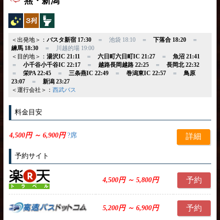
燕・新潟
夜行バス
独立3列
トイレ付
＜出発地＞：
バスタ新宿 17:30
＝ 池袋 18:10 ＝
下落合 18:20
＝
練馬 18:30
＝ 川越的場 19:00
＜目的地＞：
湯沢IC 21:11
＝
六日町六日町IC 21:27
＝
魚沼 21:41
＝
小千谷小千谷IC 22:17
＝
越路長岡越路 22:25
＝
長岡北 22:32
＝
栄PA 22:45
＝
三条燕IC 22:49
＝
巻潟東IC 22:57
＝
鳥原
23:07
＝
新潟 23:27
＜運行会社＞：
西武バス
料金目安
4,500円 ～ 6,900円
?席
詳細
予約サイト
予約
4,500円 ～ 5,800円
予約
5,200円 ～ 6,900円