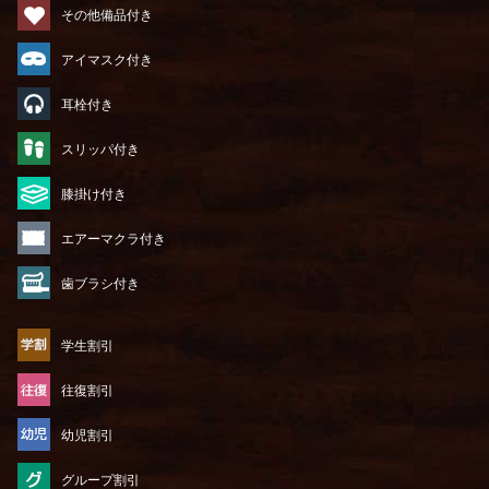
その他備品付き
アイマスク付き
耳栓付き
スリッパ付き
膝掛け付き
エアーマクラ付き
歯ブラシ付き
学生割引
往復割引
幼児割引
グループ割引