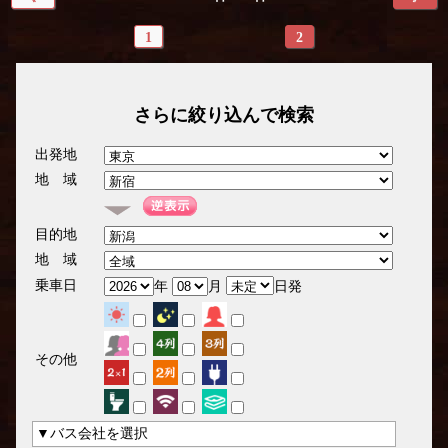
1
2
さらに絞り込んで検索
出発地
地 域
目的地
地 域
乗車日
年
月
日発
その他
▼バス会社を選択