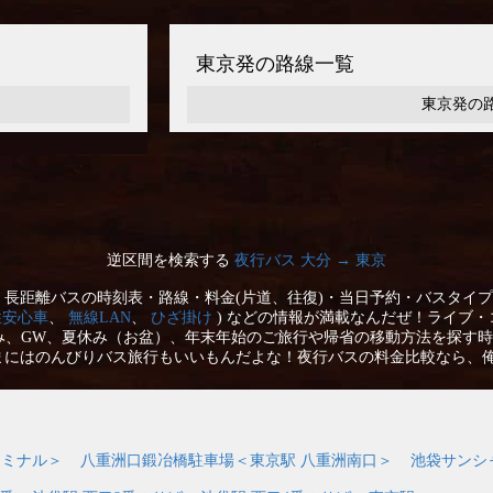
東京発の路線一覧
東京発の
逆区間を検索する
夜行バス 大分 → 東京
長距離バスの時刻表・路線・料金(片道、往復)・当日予約・バスタイプ
性安心車
、
無線LAN
、
ひざ掛け
) などの情報が満載なんだぜ！ライブ・
み、GW、夏休み（お盆）、年末年始のご旅行や帰省の移動方法を探す時
まにはのんびりバス旅行もいいもんだよな！夜行バスの料金比較なら、
ーミナル＞
八重洲口鍛冶橋駐車場＜東京駅 八重洲南口＞
池袋サンシ