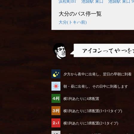
浜松町BT
池袋駅 東口
池袋駅 東口 
大分のバス停一覧
大分(トキハ前)
アイコンってやつを説明するぜ
夕方から夜中に出発し、翌日の早朝に到着
朝・昼に出発し、その日中に到着します
横1列あたりに4席配置
横1列あたりに3席配置(1+1+1タイプ)
横1列あたりに3席配置(2+1タイプ)