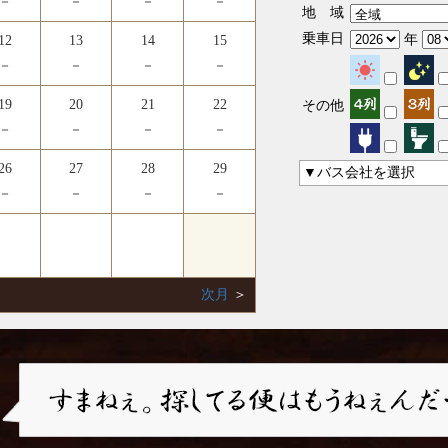
－
－
－
－
地 域
乗車日
年
12
13
14
15
－
－
－
－
19
20
21
22
その他
－
－
－
－
26
27
28
29
▼バス会社を選択
－
－
－
－
次月
＞