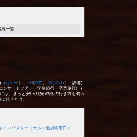
路線一覧
(
4列シート
、
3列独立
、
3列(2x1)
) ・設備(
コンサートツアー・学生旅行・卒業旅行( （
には、きっと安い(格安)料金の行き方を調べ
俺に任せとけ。
ャインバスターミナル＜池袋駅東口＞