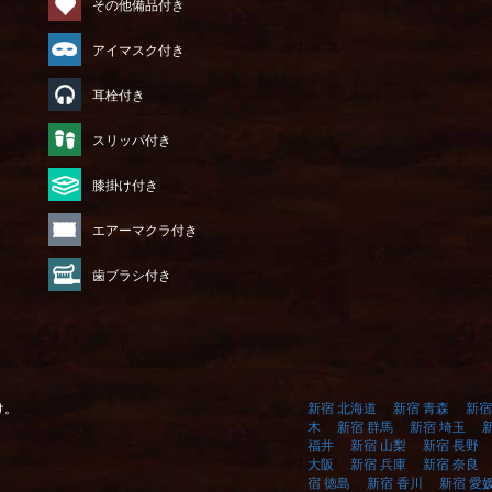
その他備品付き
アイマスク付き
耳栓付き
）
スリッパ付き
膝掛け付き
エアーマクラ付き
歯ブラシ付き
け。
新宿 北海道
新宿 青森
新宿
木
新宿 群馬
新宿 埼玉
福井
新宿 山梨
新宿 長野
大阪
新宿 兵庫
新宿 奈良
宿 徳島
新宿 香川
新宿 愛