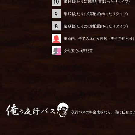
縦1列あたりに10席配置(ゆったりタイプ)
縦1列あたりに9席配置(ゆったりタイプ)
縦1列あたりに8席配置(ゆったりタイプ)
車両内、全ての席が女性席（男性予約不可
女性安心の席配置
夜行バスの料金比較なら、俺に任せと
俺の夜行バス