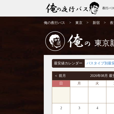
夜行バ
新宿発⇒大分行 夜行バス・高速バス | 俺の
>
>
>
俺の夜行バス
東京
新宿
夜
夜行バス
東京
俺の
最安値カレンダー
バスタイプ別最
＜ 前月
2026年08月
日
月
火
2
3
4