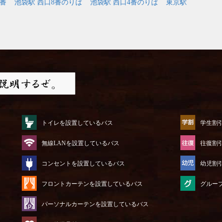
9番
池袋駅 西口8番のりば
池袋駅 西口4番のりば
東京駅
トイレを設置しているバス
学生割
無線LANを設置しているバス
往復割
コンセントを設置しているバス
幼児割
フロントカーテンを設置しているバス
グルー
パーソナルカーテンを設置しているバス