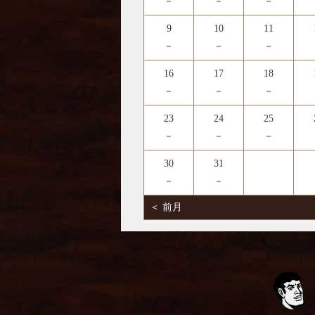
－
－
－
9
10
11
－
－
－
16
17
18
－
－
－
23
24
25
－
－
－
30
31
－
－
＜ 前月