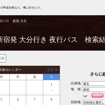
スの料金比較なら、俺に任せとけ。
行バス 新宿 大分
新宿発 大分行き 夜行バス 検索
安値
 最安値カレンダー
次月
＞
さらに
水
木
金
土
出発地
1
地 域
－
5
6
7
8
目的地