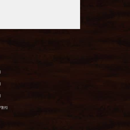
引
引
引
プ割引