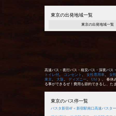
東京の出発地域一覧
東京の出発地域一覧
高速バス・夜行バス・格安バス・深夜バス・
トイレ付
、
コンセント
、
女性専用車
、
女
東京
、
大阪
、
ディズニー
、
USJ
）、 春休
る事ができるぜ！費用も節約できるし、た
東京のバス停一覧
バスタ新宿4F＜新宿駅南口高速バスタ