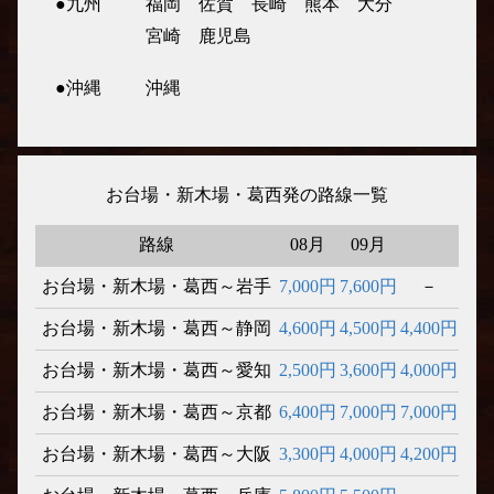
●九州
福岡
佐賀
長崎
熊本
大分
宮崎
鹿児島
●沖縄
沖縄
お台場・新木場・葛西発の路線一覧
路線
08月
09月
お台場・新木場・葛西～岩手
7,000円
7,600円
－
お台場・新木場・葛西～静岡
4,600円
4,500円
4,400円
お台場・新木場・葛西～愛知
2,500円
3,600円
4,000円
お台場・新木場・葛西～京都
6,400円
7,000円
7,000円
お台場・新木場・葛西～大阪
3,300円
4,000円
4,200円