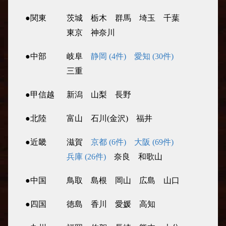
●関東
茨城
栃木
群馬
埼玉
千葉
東京
神奈川
●中部
岐阜
静岡 (4件)
愛知 (30件)
三重
●甲信越
新潟
山梨
長野
●北陸
富山
石川(金沢)
福井
●近畿
滋賀
京都 (6件)
大阪 (69件)
兵庫 (26件)
奈良
和歌山
●中国
鳥取
島根
岡山
広島
山口
●四国
徳島
香川
愛媛
高知