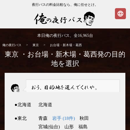
夜行バスの料金比較なら、俺に任せとけ。
language
俺の夜行バス
本日俺の夜行バス、全
16,965
台
>
>
俺の夜行バス
東京
お台場・新木場・葛西
東京 ・お台場・新木場・葛西発の目的
地を選択
おう、目的地を選んでくれや。
●北海道
北海道
●東北
青森
岩手 (18件)
秋田
宮城(仙台)
山形
福島