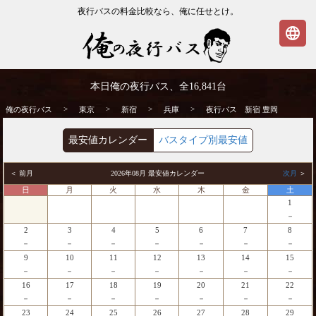
夜行バスの料金比較なら、俺に任せとけ。
language
新宿発⇒豊岡行 夜行バス・高速バス | 俺の
本日俺の夜行バス、全
16,841
台
夜行バス
>
>
>
>
俺の夜行バス
東京
新宿
兵庫
夜行バス 新宿 豊岡
最安値カレンダー
バスタイプ別最安値
＜ 前月
2026年08月 最安値カレンダー
次月
＞
日
月
火
水
木
金
土
1
－
2
3
4
5
6
7
8
－
－
－
－
－
－
－
9
10
11
12
13
14
15
－
－
－
－
－
－
－
16
17
18
19
20
21
22
－
－
－
－
－
－
－
23
24
25
26
27
28
29