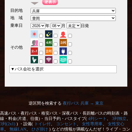
目的地
地 域
乗車日
年
月
日発
その他
▼バス会社を選択
逆区間を検索する
夜行バス 兵庫 → 東京
高速バス・夜行バス・格安バス・深夜バス・長距離バスの時刻表・路
線・料金(片道、往復)・当日予約・バスタイプ(
4列シート
、
3列独立
、
3列(2x1)
) ・設備(
トイレ付
、
コンセント
、
女性専用車
、
女性安心
車
、
無線LAN
、
ひざ掛け
) などの情報が満載なんだぜ！ライブ・コン