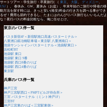
サートツアー・学生旅行・卒業旅行( （
東京
、
大阪
、
ディズニー
、
USJ
）、 春休み、GW、夏休み（お盆）、年末年始のご旅行や帰省の移
動方法を探す時には、きっと安い(格安)料金の行き方を調べる事ができ
るぜ！費用も節約できるし、たまにはのんびりバス旅行もいいもんだよ
な！夜行バスの料金比較なら、俺に任せとけ。
東京のバス停一覧
バスタ新宿4F＜新宿駅南口高速バスターミナル＞
八重洲口鍛冶橋駐車場＜東京駅 八重洲南口＞
池袋サンシャインバスターミナル＜池袋駅東口＞
浜松町BT
池袋駅 東口
池袋駅 東口 9番
池袋駅 西口8番のりば
池袋駅 西口4番のりば
東京駅
兵庫のバス停一覧
神戸三宮
神戸三宮駅西口＜PMPTビル2F待合所＞
三宮 バスターミナル（ミント神戸1F）
三宮BT
神戸三宮東のりば＜三宮駅東側＞