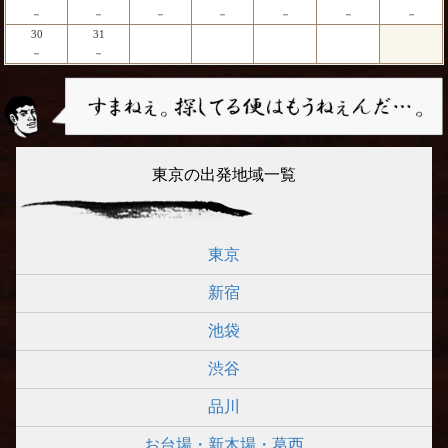
－
－
－
－
－
－
－
30
31
－
－
東京の出発地域一覧
東京
新宿
池袋
渋谷
品川
お台場・新木場・葛西