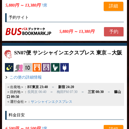
5,880円 ～ 13,380円
?席
詳細
予約サイト
予約
5,880円 ～ 13,380円
SN07便 サンシャインエクスプレス 東京→大阪
夜行バス
女性安心
縦10列
カーテン
パーソナルカーテン
トイレ付
コンセント
この便の詳細情報
＜出発地＞：
BT東京 23:40
＝
新宿 24:20
＜目的地＞：
長岡京 06:40 ＝ 梅田PM 07:30 ＝
三宮 08:30
＝
篠山
口 09:50
＜運行会社＞：
サンシャインエクスプレス
料金目安
6,500円 ～ 10,500円
?席