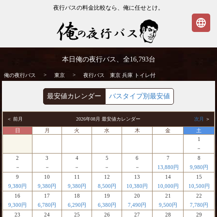
夜行バスの料金比較なら、俺に任せとけ。
language
東京発⇒兵庫行 夜行バス・高速バス | 俺の
本日俺の夜行バス、全
16,793
台
夜行バス
>
>
俺の夜行バス
東京
夜行バス 東京 兵庫 トイレ付
最安値カレンダー
バスタイプ別最安値
＜ 前月
2026年08月 最安値カレンダー
次月
＞
日
月
火
水
木
金
土
1
－
2
3
4
5
6
7
8
－
－
－
－
－
13,880円
9,980円
9
10
11
12
13
14
15
9,380円
9,380円
9,380円
8,500円
10,380円
10,000円
10,500円
16
17
18
19
20
21
22
9,300円
6,780円
6,290円
6,380円
7,490円
9,500円
7,780円
23
24
25
26
27
28
29