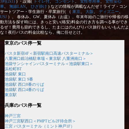
3列(2x1)
) ・設備(
トイレ付
、
コンセント
、
女性専用車
、
女性安心
車
、
無線LAN
、
ひざ掛け
) などの情報が満載なんだぜ！ライブ・コン
サートツアー・学生旅行・卒業旅行( （
東京
、
大阪
、
ディズニー
、
USJ
）、 春休み、GW、夏休み（お盆）、年末年始のご旅行や帰省の移
動方法を探す時には、きっと安い(格安)料金の行き方を調べる事ができ
るぜ！費用も節約できるし、たまにはのんびりバス旅行もいいもんだよ
な！夜行バスの料金比較なら、俺に任せとけ。
東京のバス停一覧
バスタ新宿4F＜新宿駅南口高速バスターミナル＞
八重洲口鍛冶橋駐車場＜東京駅 八重洲南口＞
池袋サンシャインバスターミナル＜池袋駅東口＞
浜松町BT
池袋駅 東口
池袋駅 東口 9番
池袋駅 西口8番のりば
池袋駅 西口4番のりば
東京駅
兵庫のバス停一覧
神戸三宮
神戸三宮駅西口＜PMPTビル2F待合所＞
三宮 バスターミナル（ミント神戸1F）