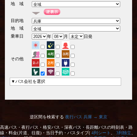
地 域
目的地
地 域
乗車日
年
月
日発
その他
▼バス会社を選択
逆区間を検索する
夜行バス 兵庫 → 東京
高速バス・夜行バス・格安バス・深夜バス・長距離バスの時刻表・路
線・料金(片道、往復)・当日予約・バスタイプ(
4列シート
、
3列独立
、