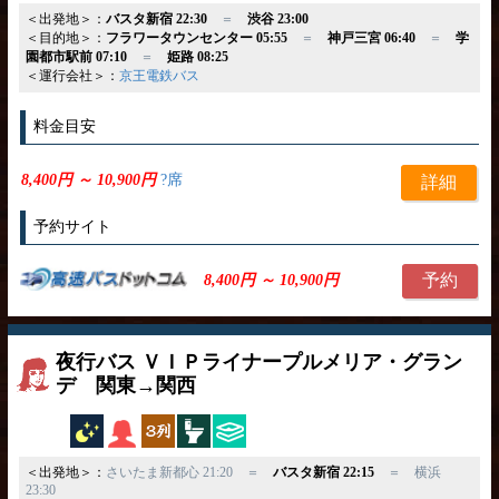
＜出発地＞：
バスタ新宿 22:30
＝
渋谷 23:00
＜目的地＞：
フラワータウンセンター 05:55
＝
神戸三宮 06:40
＝
学
園都市駅前 07:10
＝
姫路 08:25
＜運行会社＞：
京王電鉄バス
料金目安
8,400円 ～ 10,900円
?席
詳細
予約サイト
予約
8,400円 ～ 10,900円
夜行バス ＶＩＰライナープルメリア・グラン
デ 関東→関西
夜行バス
女性専用
独立3列
トイレ付
ひざ掛け
＜出発地＞：
さいたま新都心 21:20 ＝
バスタ新宿 22:15
＝ 横浜
23:30