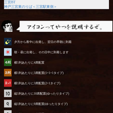
三宮BT
神戸三宮東のりば＜三宮駅東側＞
アイコンってやつを説明するぜ
夕方から夜中に出発し、翌日の早朝に到着
朝・昼に出発し、その日中に到着します
横1列あたりに4席配置
横1列あたりに3席配置(1+1+1タイプ)
横1列あたりに3席配置(2+1タイプ)
縦1列あたりに10席配置(ゆったりタイプ)
縦1列あたりに9席配置(ゆったりタイプ)