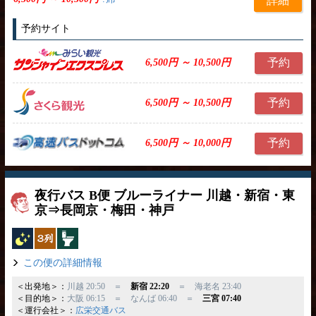
詳細
予約サイト
予約
6,500円 ～ 10,500円
予約
6,500円 ～ 10,500円
予約
6,500円 ～ 10,000円
夜行バス B便 ブルーライナー 川越・新宿・東
京⇒長岡京・梅田・神戸
夜行バス
独立3列
トイレ付
この便の詳細情報
＜出発地＞：
川越 20:50 ＝
新宿 22:20
＝ 海老名 23:40
＜目的地＞：
大阪 06:15 ＝ なんば 06:40 ＝
三宮 07:40
＜運行会社＞：
広栄交通バス