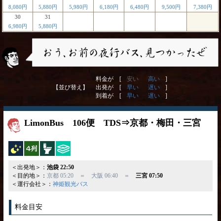
8,080円
5,880円
5,980円
6,180円
6,480円
9,500円
7,380円
30
31
6,980円
5,880円
料金が [
安い
高い
]
【並び替え】
出発が [
早い
遅い
]
到着が [
早い
遅い
]
LimonBus 106便 TDS⇒京都・梅田・三宮
夜行バス
横4列
トイレ付
ひざ掛け
＜出発地＞：
池袋 22:50
＜目的地＞：
京都 05:20 ＝ 大阪 06:40 ＝
三宮 07:50
＜運行会社＞：
神姫観光バス
料金目安