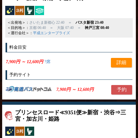
夜行バス
独立3列
トイレ付
ひざ掛け
＜出発地＞：
さいたま新都心 22:40 ＝
バスタ新宿 23:40
＜目的地＞：
京都 06:40 ＝ 大阪 07:40 ＝
神戸三宮 08:40
＜運行会社＞：
平成エンタープライズ
料金目安
7,900円 ～ 12,600円
?席
詳細
予約サイト
予約
7,900円 ～ 12,600円
プリンセスロード≪9351便≫新宿・渋谷⇒三
宮・加古川・姫路
夜行バス
独立3列
トイレ付