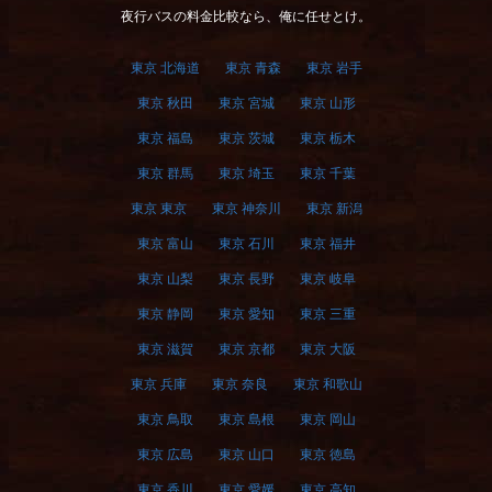
俺の夜行バス
夜行バスの料金比較なら、俺に任せとけ。
東京 北海道
東京 青森
東京 岩手
東京 秋田
東京 宮城
東京 山形
東京 福島
東京 茨城
東京 栃木
東京 群馬
東京 埼玉
東京 千葉
東京 東京
東京 神奈川
東京 新潟
東京 富山
東京 石川
東京 福井
東京 山梨
東京 長野
東京 岐阜
東京 静岡
東京 愛知
東京 三重
東京 滋賀
東京 京都
東京 大阪
東京 兵庫
東京 奈良
東京 和歌山
東京 鳥取
東京 島根
東京 岡山
東京 広島
東京 山口
東京 徳島
東京 香川
東京 愛媛
東京 高知