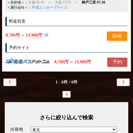
＜目的地＞：
京都 06:10 ＝ 大阪 07:05 ＝
神戸三宮 07:50
＜運行会社＞：
平成エンタープライズ
料金目安
8,700円 ～ 13,900円
?席
詳細
予約サイト
予約
8,700円 ～ 13,900円
1 - 6件 / 6件
《
》
1
さらに絞り込んで検索
出発地