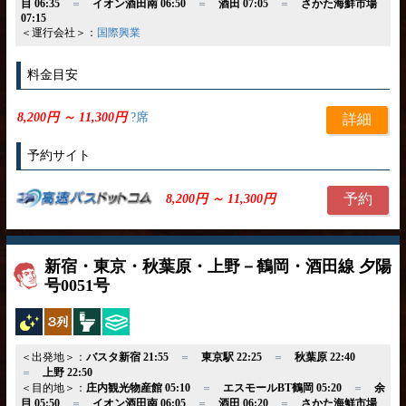
目 06:35
＝
イオン酒田南 06:50
＝
酒田 07:05
＝
さかた海鮮市場
07:15
＜運行会社＞：
国際興業
料金目安
8,200円 ～ 11,300円
?席
詳細
予約サイト
予約
8,200円 ～ 11,300円
新宿・東京・秋葉原・上野－鶴岡・酒田線 夕陽
号0051号
夜行バス
独立3列
トイレ付
ひざ掛け
＜出発地＞：
バスタ新宿 21:55
＝
東京駅 22:25
＝
秋葉原 22:40
＝
上野 22:50
＜目的地＞：
庄内観光物産館 05:10
＝
エスモールBT鶴岡 05:20
＝
余
目 05:50
＝
イオン酒田南 06:05
＝
酒田 06:20
＝
さかた海鮮市場