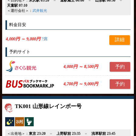
＜目的地＞：
米沢駅 05:20
＝
道駅蔵王 06:00
＝
山形駅 06:30
＝
天童駅 07:10
＜運行会社＞：
武井観光
料金目安
4,000円 ～ 9,000円
?席
詳細
予約サイト
予約
4,000円 ～ 8,500円
予約
4,700円 ～ 9,000円
TK001 山形線レインボー号
夜行バス
独立3列
トイレ付
＜出発地＞：
東京 23:20
＝
上野駅前 23:35
＝
浅草駅前 23:45