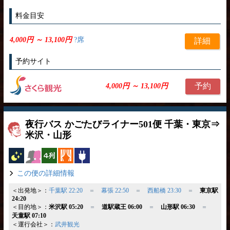
料金目安
4,000円 ～ 13,100円
?席
詳細
予約サイト
予約
4,000円 ～ 13,100円
夜行バス かごたびライナー501便 千葉・東京⇒
米沢・山形
夜行バス
女性安心
横4列
カーテン
コンセント
この便の詳細情報
＜出発地＞：
千葉駅 22:20
＝
幕張 22:50
＝
西船橋 23:30
＝
東京駅
24:20
＜目的地＞：
米沢駅 05:20
＝
道駅蔵王 06:00
＝
山形駅 06:30
＝
天童駅 07:10
＜運行会社＞：
武井観光