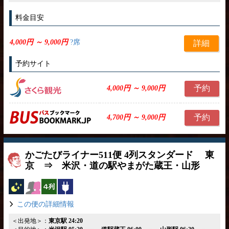
料金目安
4,000円 ～ 9,000円
?席
詳細
予約サイト
予約
4,000円 ～ 9,000円
予約
4,700円 ～ 9,000円
かごたびライナー511便 4列スタンダード 東
京 ⇒ 米沢・道の駅やまがた蔵王・山形
夜行バス
女性安心
横4列
コンセント
この便の詳細情報
＜出発地＞：
東京駅 24:20