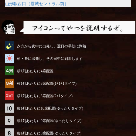
山形駅西口（霞城セントラル前）
アイコンってやつを説明するぜ
夕方から夜中に出発し、翌日の早朝に到着
朝・昼に出発し、その日中に到着します
横1列あたりに4席配置
横1列あたりに3席配置(1+1+1タイプ)
横1列あたりに3席配置(2+1タイプ)
縦1列あたりに10席配置(ゆったりタイプ)
縦1列あたりに9席配置(ゆったりタイプ)
縦1列あたりに8席配置(ゆったりタイプ)