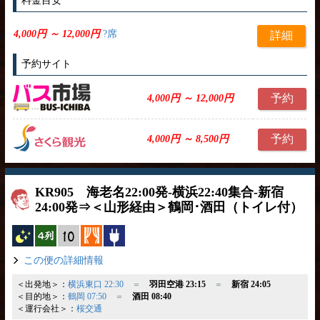
料金目安
4,000円 ～ 12,000円
?席
詳細
予約サイト
予約
4,000円 ～ 12,000円
予約
4,000円 ～ 8,500円
KR905 海老名22:00発-横浜22:40集合-新宿
24:00発⇒＜山形経由＞鶴岡･酒田（トイレ付）
夜行バス
横4列
縦10列
カーテン
コンセント
この便の詳細情報
＜出発地＞：
横浜東口 22:30
＝
羽田空港 23:15
＝
新宿 24:05
＜目的地＞：
鶴岡 07:50
＝
酒田 08:40
＜運行会社＞：
桜交通