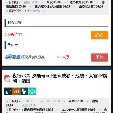
＜目的地＞：
福島 04:10 ＝
米沢 05:00
＝
道の駅米沢 05:10
＝
赤
湯温泉口 05:30
＝
道の駅やまがた蔵王 06:05
＝
山交ビルBT 06:20
＜運行会社＞：
東北急行バス
料金目安
5,500円
?席
詳細
予約サイト
予約
5,500円
夜行バス 夕陽号≪1便≫渋谷・池袋・大宮⇒鶴
岡・酒田
夜行バス
独立3列
トイレ付
ひざ掛け
＜出発地＞：
TDL 21:10 ＝ TDS 21:30 ＝
渋谷 22:30
＝
池袋
23:10
＝ 大宮 23:50
＜目的地＞：
庄内観光物産館 05:55
＝
エスモールBT鶴岡 06:05
＝
余