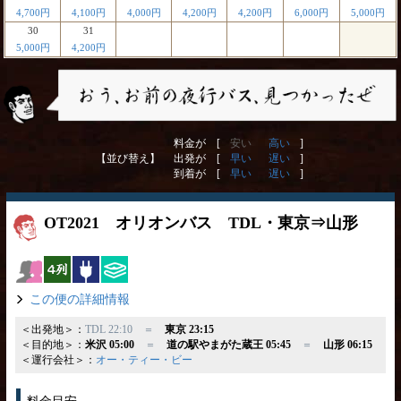
4,700円
4,100円
4,000円
4,200円
4,200円
6,000円
5,000円
30
31
5,000円
4,200円
料金が [
安い
高い
]
【並び替え】
出発が [
早い
遅い
]
到着が [
早い
遅い
]
OT2021 オリオンバス TDL・東京⇒山形
女性安心
横4列
コンセント
ひざ掛け
この便の詳細情報
＜出発地＞：
TDL 22:10 ＝
東京 23:15
＜目的地＞：
米沢 05:00
＝
道の駅やまがた蔵王 05:45
＝
山形 06:15
＜運行会社＞：
オー・ティー・ビー