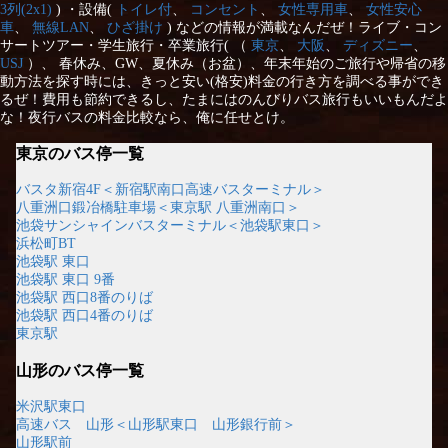
3列(2x1)
) ・設備(
トイレ付
、
コンセント
、
女性専用車
、
女性安心
車
、
無線LAN
、
ひざ掛け
) などの情報が満載なんだぜ！ライブ・コン
サートツアー・学生旅行・卒業旅行( （
東京
、
大阪
、
ディズニー
、
USJ
）、 春休み、GW、夏休み（お盆）、年末年始のご旅行や帰省の移
動方法を探す時には、きっと安い(格安)料金の行き方を調べる事ができ
るぜ！費用も節約できるし、たまにはのんびりバス旅行もいいもんだよ
な！夜行バスの料金比較なら、俺に任せとけ。
東京のバス停一覧
バスタ新宿4F＜新宿駅南口高速バスターミナル＞
八重洲口鍛冶橋駐車場＜東京駅 八重洲南口＞
池袋サンシャインバスターミナル＜池袋駅東口＞
浜松町BT
池袋駅 東口
池袋駅 東口 9番
池袋駅 西口8番のりば
池袋駅 西口4番のりば
東京駅
山形のバス停一覧
米沢駅東口
高速バス 山形＜山形駅東口 山形銀行前＞
山形駅前