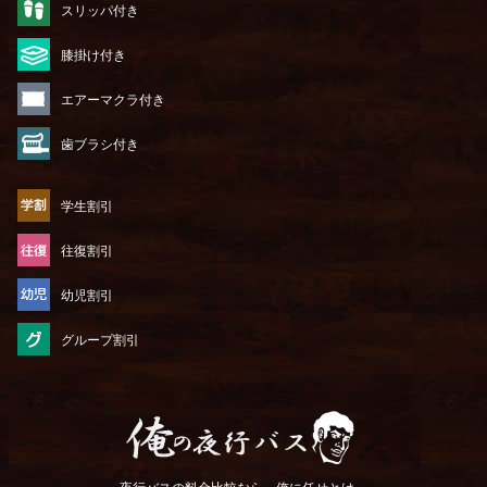
スリッパ付き
膝掛け付き
エアーマクラ付き
歯ブラシ付き
学生割引
往復割引
幼児割引
グループ割引
俺の夜行バス