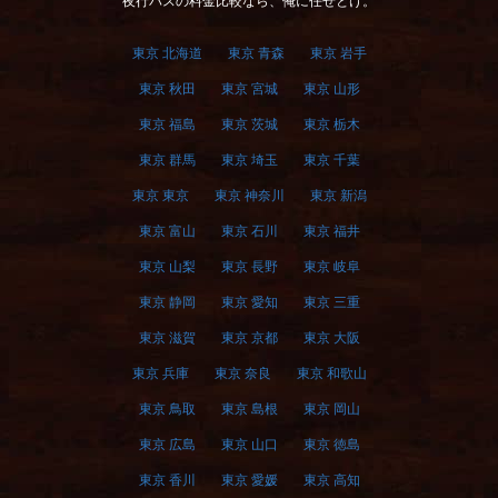
夜行バスの料金比較なら、俺に任せとけ。
東京 北海道
東京 青森
東京 岩手
東京 秋田
東京 宮城
東京 山形
東京 福島
東京 茨城
東京 栃木
東京 群馬
東京 埼玉
東京 千葉
東京 東京
東京 神奈川
東京 新潟
東京 富山
東京 石川
東京 福井
東京 山梨
東京 長野
東京 岐阜
東京 静岡
東京 愛知
東京 三重
東京 滋賀
東京 京都
東京 大阪
東京 兵庫
東京 奈良
東京 和歌山
東京 鳥取
東京 島根
東京 岡山
東京 広島
東京 山口
東京 徳島
東京 香川
東京 愛媛
東京 高知