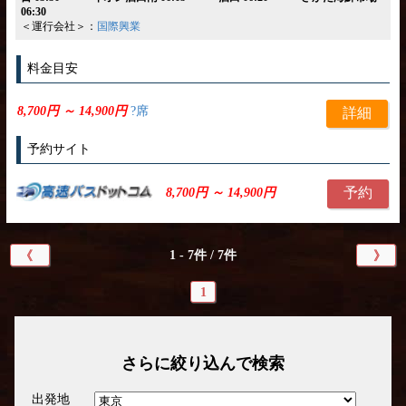
06:30
＜運行会社＞：
国際興業
料金目安
8,700円 ～ 14,900円
?席
詳細
予約サイト
予約
8,700円 ～ 14,900円
1 - 7件 / 7件
《
》
1
さらに絞り込んで検索
出発地