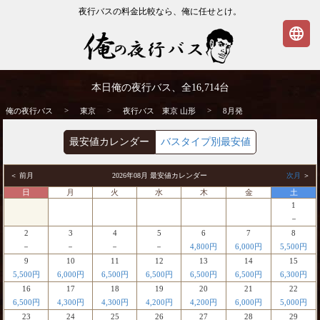
夜行バスの料金比較なら、俺に任せとけ。
language
東京発⇒山形行 8月発 夜行バス・高速バス
本日俺の夜行バス、全
16,714
台
| 俺の夜行バス
>
>
>
俺の夜行バス
東京
夜行バス 東京 山形
8月発
最安値カレンダー
バスタイプ別最安値
＜ 前月
2026年08月 最安値カレンダー
次月
＞
日
月
火
水
木
金
土
1
－
2
3
4
5
6
7
8
－
－
－
－
4,800円
6,000円
5,500円
9
10
11
12
13
14
15
5,500円
6,000円
6,500円
6,500円
6,500円
6,500円
6,300円
16
17
18
19
20
21
22
6,500円
4,300円
4,300円
4,200円
4,200円
6,000円
5,000円
23
24
25
26
27
28
29