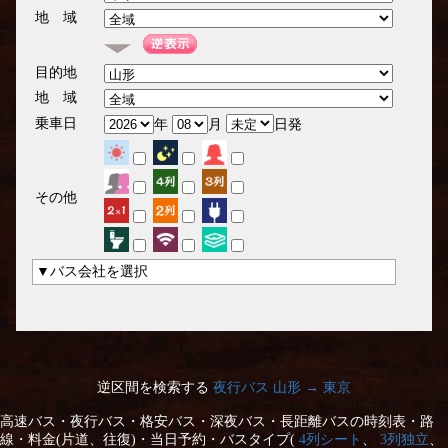
地 域
目的地
地 域
乗車日
年
月
日発
その他
▼バス会社を選択
逆区間を検索する
夜行バス 山形 → 東京
高速バス・夜行バス・格安バス・深夜バス・長距離バスの時刻表・路
線・料金(片道、往復)・当日予約・バスタイプ(
4列シート
、
3列独立
、