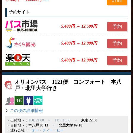
詳細
予約サイト
予約
5,400円 ～ 12,500円
予約
5,400円 ～ 12,000円
予約
5,400円 ～ 12,000円
オリオンバス 1121便 コンフォート 本八
戸・北里大学行き
女性安心
横4列
コンセント
ひざ掛け
この便の詳細情報
＜出発地＞：
TDL 21:00 ＝ TDS 21:30 ＝
東京 22:30
＜目的地＞：
本八戸 08:13
＝
北里大学 09:10
＜運行会社＞：
オー・ティー・ビー