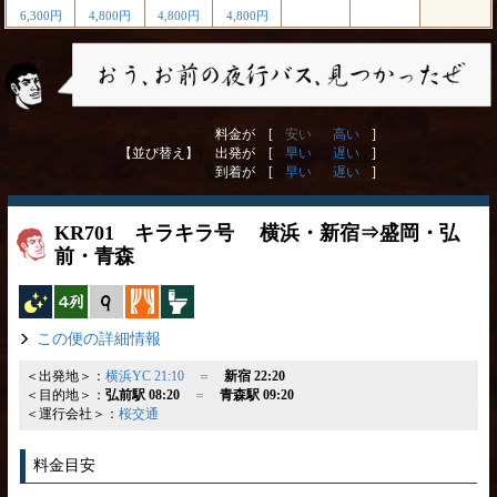
6,300円
4,800円
4,800円
4,800円
料金が [
安い
高い
]
【並び替え】
出発が [
早い
遅い
]
到着が [
早い
遅い
]
KR701 キラキラ号 横浜・新宿⇒盛岡・弘
前・青森
夜行バス
横4列
縦9列
カーテン
トイレ付
この便の詳細情報
＜出発地＞：
横浜YC 21:10
＝
新宿 22:20
＜目的地＞：
弘前駅 08:20
＝
青森駅 09:20
＜運行会社＞：
桜交通
料金目安