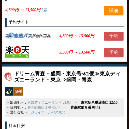
4,800円 ～ 13,500円
?席
詳細
予約サイト
予約
4,800円 ～ 13,500円
予約
5,300円 ～ 13,500円
ドリーム青森・盛岡・東京号≪1便≫東京ディ
ズニーランド・東京⇒盛岡・青森
夜行バス
独立3列
＜出発地＞：
東京ディズニーランド 21:00 ＝
東京駅八重洲南口 22:10
＜目的地＞：
盛岡駅東口１番 05:47 ＝
青森駅前８番 08:42
＜運行会社＞：
ジェイアールバス東北
料金目安