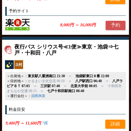
予約サイト
予約
8,000円 ～ 16,000円
夜行バス シリウス号≪1便≫東京・池袋⇒七
戸・十和田・八戸
夜行バス
独立3列
＜出発地＞：
東京駅八重洲南口 21:30
＝
池袋駅東口９番 22:00
＜目的地＞：
かるまい文化交流 06:10 ＝
八戸駅西口 06:40
＝
八戸ラ
ピアＢＴ 07:05
＝
三沢駅 07:40
＝
北里大学前 08:05
＝ 十和田市
まちなか交通 08:15 ＝
七戸十和田駅南口 08:40
＜運行会社＞：
国際興業
料金目安
9,400円 ～ 11,600円
?席
詳細