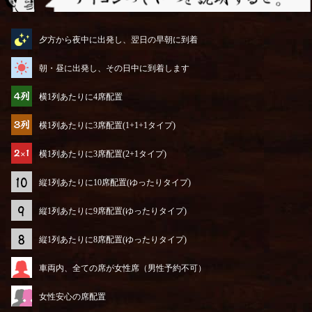
アイコンってやつを説明するぜ
夕方から夜中に出発し、翌日の早朝に到着
朝・昼に出発し、その日中に到着します
横1列あたりに4席配置
横1列あたりに3席配置(1+1+1タイプ)
横1列あたりに3席配置(2+1タイプ)
縦1列あたりに10席配置(ゆったりタイプ)
縦1列あたりに9席配置(ゆったりタイプ)
縦1列あたりに8席配置(ゆったりタイプ)
車両内、全ての席が女性席（男性予約不可）
女性安心の席配置