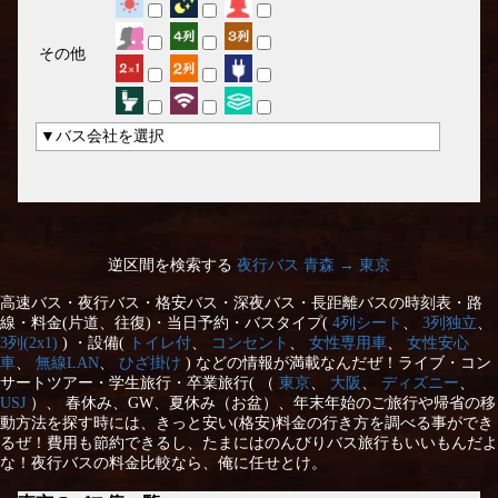
その他
▼バス会社を選択
逆区間を検索する
夜行バス 青森 → 東京
高速バス・夜行バス・格安バス・深夜バス・長距離バスの時刻表・路
線・料金(片道、往復)・当日予約・バスタイプ(
4列シート
、
3列独立
、
3列(2x1)
) ・設備(
トイレ付
、
コンセント
、
女性専用車
、
女性安心
車
、
無線LAN
、
ひざ掛け
) などの情報が満載なんだぜ！ライブ・コン
サートツアー・学生旅行・卒業旅行( （
東京
、
大阪
、
ディズニー
、
USJ
）、 春休み、GW、夏休み（お盆）、年末年始のご旅行や帰省の移
動方法を探す時には、きっと安い(格安)料金の行き方を調べる事ができ
るぜ！費用も節約できるし、たまにはのんびりバス旅行もいいもんだよ
な！夜行バスの料金比較なら、俺に任せとけ。