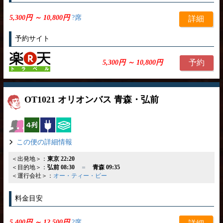
5,300円 ～ 10,800円
?席
詳細
予約サイト
予約
5,300円 ～ 10,800円
OT1021 オリオンバス 青森・弘前
女性安心
横4列
コンセント
ひざ掛け
この便の詳細情報
＜出発地＞：
東京 22:20
＜目的地＞：
弘前 08:30
＝
青森 09:35
＜運行会社＞：
オー・ティー・ビー
料金目安
5,400円 ～ 12,500円
?席