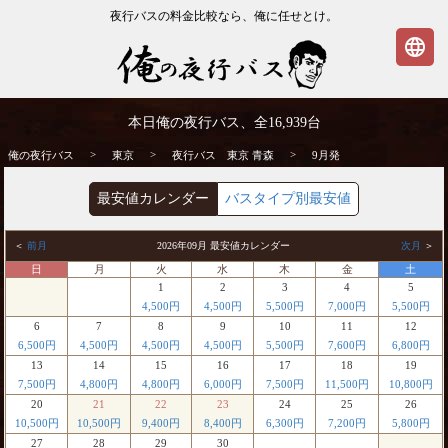
夜行バスの料金比較なら、俺に任せとけ。
language
東京発⇒青森行 9月発 夜行バス・高速バス
本日俺の夜行バス、全
16,939
台
| 俺の夜行バス
>
>
>
俺の夜行バス
東京
夜行バス 東京 青森
9月発
最安値カレンダー
バスタイプ別最安値
＜
前月
2026年09月 最安値カレンダー
次月
＞
日
月
火
水
木
金
土
1
2
3
4
5
4,500円
4,500円
5,500円
7,000円
5,500円
6
7
8
9
10
11
12
6,500円
4,500円
4,500円
4,500円
5,500円
7,600円
6,800円
13
14
15
16
17
18
19
7,500円
4,800円
4,800円
6,000円
7,500円
11,500円
10,800円
20
21
22
23
24
25
26
10,500円
10,500円
9,400円
8,400円
6,300円
7,200円
5,800円
27
28
29
30