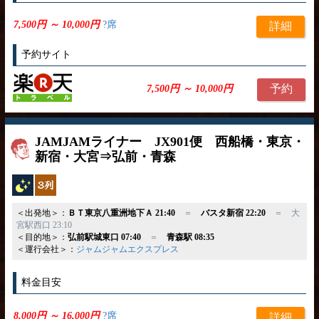
7,500円 ～ 10,000円
?席
詳細
予約サイト
予約
7,500円 ～ 10,000円
JAMJAMライナー JX901便 西船橋・東京・
新宿・大宮⇒弘前・青森
夜行バス
独立3列
＜出発地＞：
ＢＴ東京八重洲地下Ａ 21:40
＝
バスタ新宿 22:20
＝ 大
宮駅西口 23:10
＜目的地＞：
弘前駅城東口 07:40
＝
青森駅 08:35
＜運行会社＞：
ジャムジャムエクスプレス
料金目安
8,000円 ～ 16,000円
?席
詳細