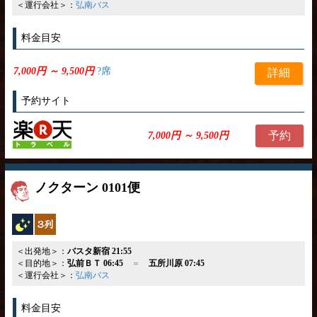
＜運行会社＞：
弘南バス
料金目安
7,000円 ～ 9,500円
?席
詳細
予約サイト
予約
7,000円 ～ 9,500円
ノクターン 0101便
夜行バス
独立3列
＜出発地＞：
バスタ新宿 21:55
＜目的地＞：
弘前ＢＴ 06:45
＝
五所川原 07:45
＜運行会社＞：
弘南バス
料金目安