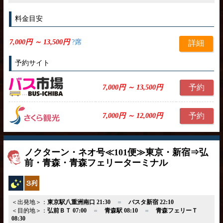
料金目安
7,000円 ～ 13,500円
?席
詳細
予約サイト
予約
7,000円 ～ 13,500円
予約
7,000円 ～ 12,000円
ノクターン・ネオ号≪101便≫東京・新宿⇒弘
前・青森・青森フェリーターミナル
夜行バス
独立3列
＜出発地＞：
東京駅八重洲南口 21:30
＝
バスタ新宿 22:10
＜目的地＞：
弘前ＢＴ 07:00
＝
青森駅 08:10
＝
青森フェリーＴ
08:30