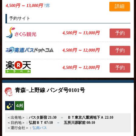
4,500円 ～ 13,000円
?席
詳細
予約サイト
予約
4,500円 ～ 13,000円
予約
4,500円 ～ 12,000円
予約
4,500円 ～ 12,000円
青森−上野線 パンダ号0101号
夜行バス
横4列
＜出発地＞：
バスタ新宿 21:30
＝
ＢＴ東京八重洲地下Ａ 22:10
＜目的地＞：
弘前ＢＴ 07:10
＝
五所川原駅前 08:10
＜運行会社＞：
弘南バス