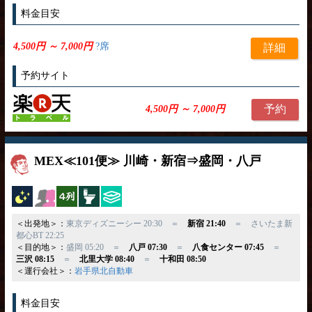
料金目安
4,500円 ～ 7,000円
?席
詳細
予約サイト
予約
4,500円 ～ 7,000円
MEX≪101便≫ 川崎・新宿⇒盛岡・八戸
夜行バス
女性安心
横4列
トイレ付
ひざ掛け
＜出発地＞：
東京ディズニーシー 20:30 ＝
新宿 21:40
＝ さいたま新
都心BT 22:25
＜目的地＞：
盛岡 05:20 ＝
八戸 07:30
＝
八食センター 07:45
＝
三沢 08:15
＝
北里大学 08:40
＝
十和田 08:50
＜運行会社＞：
岩手県北自動車
料金目安