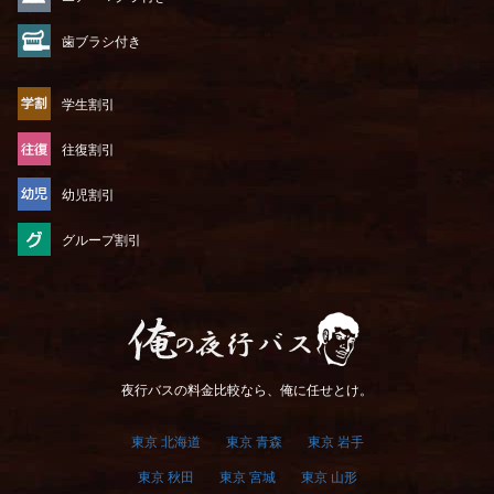
歯ブラシ付き
学生割引
往復割引
幼児割引
グループ割引
俺の夜行バス
夜行バスの料金比較なら、俺に任せとけ。
東京 北海道
東京 青森
東京 岩手
東京 秋田
東京 宮城
東京 山形