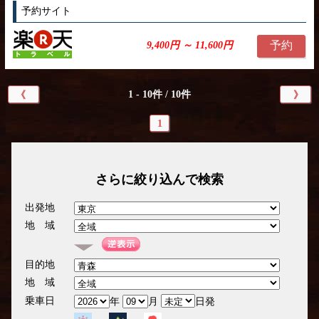
予約サイト
予約
9,400円 ～ 11,600円
1 - 10件 / 10件
《
》
1
さらに絞り込んで検索
出発地
地 域
目的地
地 域
乗車日
年
月
日発