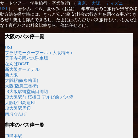
サートツアー・学生旅行・卒業旅行( （
東京
、
大阪
、
ディズニー
、
USJ
）、 春休み、GW、夏休み（お盆）、年末年始のご旅行や帰省の移
動方法を探す時には、きっと安い(格安)料金の行き方を調べる事ができ
るぜ！費用も節約できるし、たまにはのんびりバス旅行もいいもんだよ
な！夜行バスの料金比較なら、俺に任せとけ。
大阪のバス停一覧
USJ
プラザモータープール＜大阪梅田＞
天王寺公園バス駐車場
なんばOCAT
新大阪ターミナル
新大阪
大阪駅前(東梅田)
大阪(阪急三番街)
JR大阪駅御堂筋口周辺
JR大阪駅前 桜橋口 アルビ前 バス停
大阪駅JR高速BT
JR大阪駅周辺
南海なんば
熊本のバス停一覧
JR熊本駅