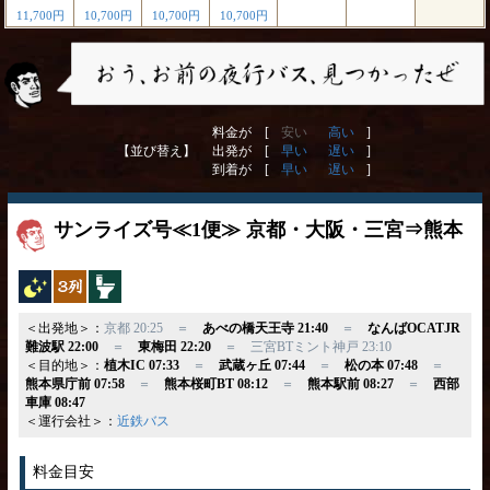
11,700円
10,700円
10,700円
10,700円
料金が [
安い
高い
]
【並び替え】
出発が [
早い
遅い
]
到着が [
早い
遅い
]
サンライズ号≪1便≫ 京都・大阪・三宮⇒熊本
夜行バス
独立3列
トイレ付
＜出発地＞：
京都 20:25 ＝
あべの橋天王寺 21:40
＝
なんばOCATJR
難波駅 22:00
＝
東梅田 22:20
＝ 三宮BTミント神戸 23:10
＜目的地＞：
植木IC 07:33
＝
武蔵ヶ丘 07:44
＝
松の本 07:48
＝
熊本県庁前 07:58
＝
熊本桜町BT 08:12
＝
熊本駅前 08:27
＝
西部
車庫 08:47
＜運行会社＞：
近鉄バス
料金目安