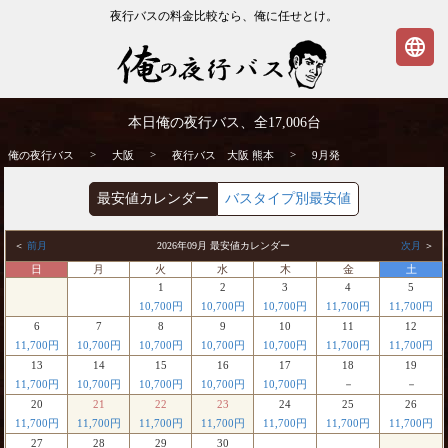
夜行バスの料金比較なら、俺に任せとけ。
language
大阪発⇒熊本行 9月発 夜行バス・高速バス
本日俺の夜行バス、全
17,006
台
| 俺の夜行バス
>
>
>
俺の夜行バス
大阪
夜行バス 大阪 熊本
9月発
最安値カレンダー
バスタイプ別最安値
＜
前月
2026年09月 最安値カレンダー
次月
＞
日
月
火
水
木
金
土
1
2
3
4
5
10,700円
10,700円
10,700円
11,700円
11,700円
6
7
8
9
10
11
12
11,700円
10,700円
10,700円
10,700円
10,700円
11,700円
11,700円
13
14
15
16
17
18
19
11,700円
10,700円
10,700円
10,700円
10,700円
－
－
20
21
22
23
24
25
26
11,700円
11,700円
11,700円
11,700円
11,700円
11,700円
11,700円
27
28
29
30