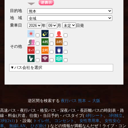
目的地
地 域
乗車日
年
月
日発
その他
▼バス会社を選択
逆区間を検索する
夜行バス 熊本 → 大阪
高速バス・夜行バス・格安バス・深夜バス・長距離バスの時刻表・路
線・料金(片道、往復)・当日予約・バスタイプ(
4列シート
、
3列独立
、
3列(2x1)
) ・設備(
トイレ付
、
コンセント
、
女性専用車
、
女性安心
車
、
無線LAN
、
ひざ掛け
) などの情報が満載なんだぜ！ライブ・コン