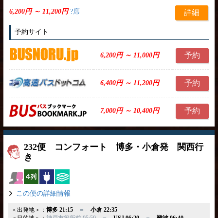
6,200円 ～ 11,200円
?席
詳細
予約サイト
予約
6,200円 ～ 11,000円
予約
6,400円 ～ 11,200円
予約
7,000円 ～ 10,400円
232便 コンフォート 博多・小倉発 関西行
き
女性安心
横4列
コンセント
ひざ掛け
この便の詳細情報
＜出発地＞：
博多 21:15
＝
小倉 22:35
＜目的地＞：
神戸市役所前 05:50 ＝
USJ 06:20
＝
難波 06:40