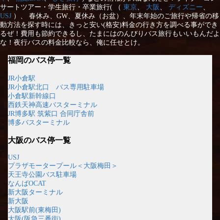
サートツアー・学生旅行・卒業旅行( （
東京
、
大阪
、
ディズニー
、
USJ
）、 春休み、GW、夏休み（お盆）、年末年始のご旅行や帰省の移
動方法を探す時には、きっと安い(格安)料金の行き方を調べる事ができ
るぜ！費用も節約できるし、たまにはのんびりバス旅行もいいもんだよ
な！夜行バスの料金比較なら、俺に任せとけ。
福岡のバス停一覧
JR小倉駅
JR小倉駅北口 バス専用駐車場
小倉駅新幹線口
西鉄天神高速バスターミナル
JR博多駅 筑紫口 合同庁舎前
博多バスターミナル
大阪のバス停一覧
USJ
プラザモータープール＜大阪梅田＞
天王寺公園バス駐車場
なんばOCAT
新大阪ターミナル
新大阪
大阪駅前(東梅田)
大阪(阪急三番街)