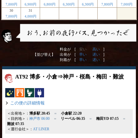
7,000円
6,900円
6,800円
6,300円
6,300円
7,800円
7,000円
30
31
7,000円
4,000円
料金が [
安い
高い
]
【並び替え】
出発が [
早い
遅い
]
到着が [
早い
遅い
]
AT92 博多・小倉⇒神戸・桜島・梅田・難波
夜行バス
カーテン
トイレ付
コンセント
この便の詳細情報
＜出発地＞：
博多駅 20:45
＝
小倉駅 22:20
＜目的地＞：
神戸市 06:00
＝
リーベル 06:35
＝
梅田YD 07:15
＝
難波 07:35
＜運行会社＞：
AT LINER