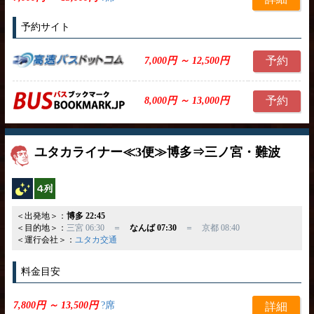
予約サイト
予約
7,000円 ～ 12,500円
予約
8,000円 ～ 13,000円
ユタカライナー≪3便≫博多⇒三ノ宮・難波
夜行バス
横4列
＜出発地＞：
博多 22:45
＜目的地＞：
三宮 06:30 ＝
なんば 07:30
＝ 京都 08:40
＜運行会社＞：
ユタカ交通
料金目安
7,800円 ～ 13,500円
?席
詳細