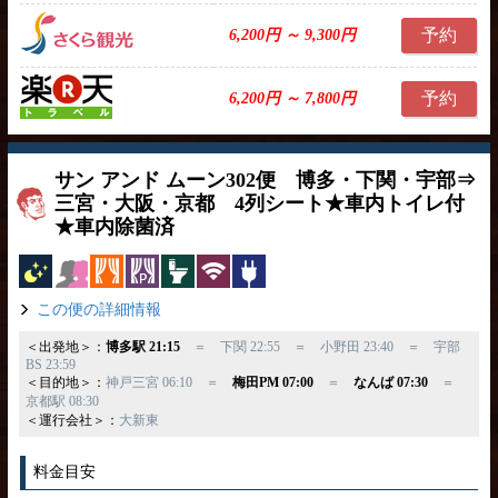
予約
6,200円 ～ 9,300円
予約
6,200円 ～ 7,800円
サン アンド ムーン302便 博多・下関・宇部⇒
三宮・大阪・京都 4列シート★車内トイレ付
★車内除菌済
夜行バス
女性安心
カーテン
パーソナルカーテン
トイレ付
無線LAN
コンセント
この便の詳細情報
＜出発地＞：
博多駅 21:15
＝ 下関 22:55 ＝ 小野田 23:40 ＝ 宇部
BS 23:59
＜目的地＞：
神戸三宮 06:10 ＝
梅田PM 07:00
＝
なんば 07:30
＝
京都駅 08:30
＜運行会社＞：
大新東
料金目安