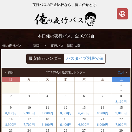
夜行バスの料金比較なら、俺に任せとけ。
language
福岡発⇒大阪行 夜行バス・高速バス | 俺の
本日俺の夜行バス、全
16,962
台
夜行バス
>
>
俺の夜行バス
福岡
夜行バス 福岡 大阪
最安値カレンダー
バスタイプ別最安値
＜ 前月
2026年08月 最安値カレンダー
次月
＞
日
月
火
水
木
金
土
1
－
2
3
4
5
6
7
8
－
－
－
－
－
－
8,100円
9
10
11
12
13
14
15
8,000円
7,900円
8,800円
8,800円
6,400円
8,900円
9,800円
16
17
18
19
20
21
22
8,900円
7,700円
6,400円
6,400円
6,900円
6,900円
7,000円
23
24
25
26
27
28
29