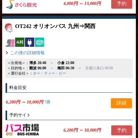
予約
4,000円 ～ 13,000円
OT242 オリオンバス 九州⇒関西
女性安心
横4列
コンセント
ひざ掛け
この便の詳細情報
＜出発地＞：
博多 20:40
＝
小倉 22:00
＜目的地＞：
難波 06:00
＝
梅田 06:30
＝ 京都八条口 08:00
＜運行会社＞：
オー・ティー・ビー
料金目安
6,200円 ～ 10,000円
?席
詳細
予約サイト
予約
6,200円 ～ 10,000円