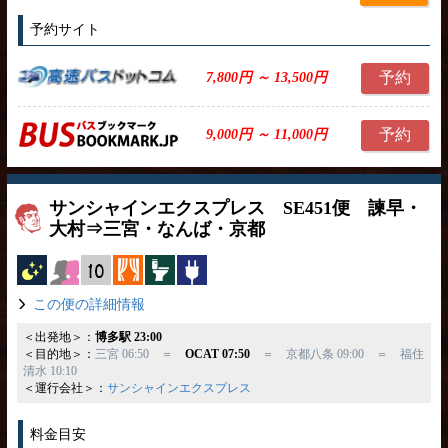
予約サイト
予約
7,800円 ～ 13,500円
予約
9,000円 ～ 11,000円
サンシャインエクスプレス SE451便 諫早・
大村⇒三宮・なんば・京都
夜行バス
女性安心
縦10列
カーテン
トイレ付
コンセント
この便の詳細情報
＜出発地＞：
博多駅 23:00
＜目的地＞：
三宮 06:50 ＝
OCAT 07:50
＝ 京都八条 09:00 ＝ 福住
清水 10:10
＜運行会社＞：
サンシャインエクスプレス
料金目安