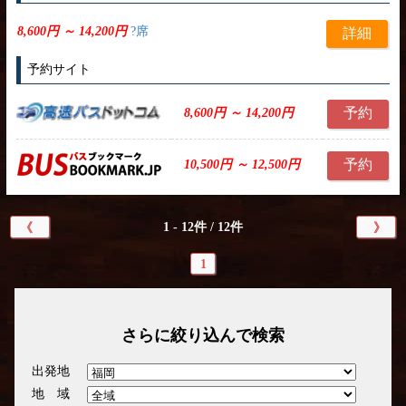
8,600円 ～ 14,200円
?席
詳細
予約サイト
予約
8,600円 ～ 14,200円
予約
10,500円 ～ 12,500円
1 - 12件 / 12件
《
》
1
さらに絞り込んで検索
出発地
地 域