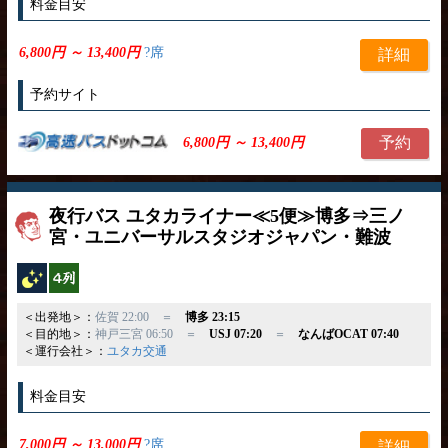
料金目安
6,800円 ～ 13,400円
?席
詳細
予約サイト
予約
6,800円 ～ 13,400円
夜行バス ユタカライナー≪5便≫博多⇒三ノ
宮・ユニバーサルスタジオジャパン・難波
夜行バス
横4列
＜出発地＞：
佐賀 22:00 ＝
博多 23:15
＜目的地＞：
神戸三宮 06:50 ＝
USJ 07:20
＝
なんばOCAT 07:40
＜運行会社＞：
ユタカ交通
料金目安
7,000円 ～ 13,000円
?席
詳細