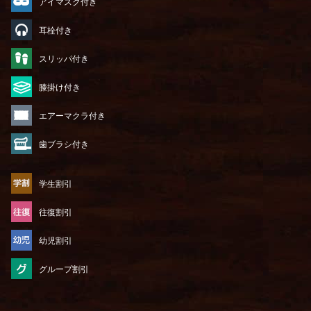
アイマスク付き
耳栓付き
スリッパ付き
膝掛け付き
エアーマクラ付き
歯ブラシ付き
学生割引
往復割引
幼児割引
グループ割引