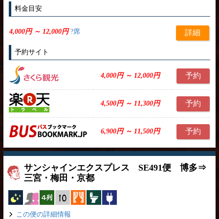
料金目安
4,000円 ～ 12,000円
?席
詳細
予約サイト
予約
4,000円 ～ 12,000円
予約
4,500円 ～ 11,300円
予約
6,900円 ～ 11,500円
サンシャインエクスプレス SE491便 博多⇒
三宮・梅田・京都
夜行バス
女性安心
横4列
縦10列
カーテン
トイレ付
コンセント
この便の詳細情報