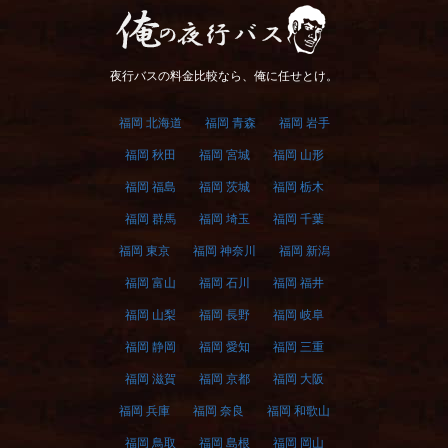
俺の夜行バス
夜行バスの料金比較なら、俺に任せとけ。
福岡 北海道
福岡 青森
福岡 岩手
福岡 秋田
福岡 宮城
福岡 山形
福岡 福島
福岡 茨城
福岡 栃木
福岡 群馬
福岡 埼玉
福岡 千葉
福岡 東京
福岡 神奈川
福岡 新潟
福岡 富山
福岡 石川
福岡 福井
福岡 山梨
福岡 長野
福岡 岐阜
福岡 静岡
福岡 愛知
福岡 三重
福岡 滋賀
福岡 京都
福岡 大阪
福岡 兵庫
福岡 奈良
福岡 和歌山
福岡 鳥取
福岡 島根
福岡 岡山