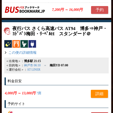
予約
7,200円 ～ 16,000円
夜行バス さくら高速バス AT94 博多⇒神戸・
ﾖﾄﾞﾊﾞｼ梅田・ﾘｰﾍﾞﾙH スタンダード＠
夜行バス
カーテン
トイレ付
コンセント
この便の詳細情報
＜出発地＞：
博多駅 21:15
＜目的地＞：
神戸市 06:10
＝
梅田YD 07:00
＜運行会社＞：
AT LINER
料金目安
4,000円 ～ 13,000円
?席
詳細
予約サイト