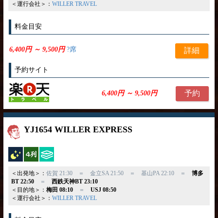
＜運行会社＞：
WILLER TRAVEL
料金目安
6,400円 ～ 9,500円
?席
詳細
予約サイト
予約
6,400円 ～ 9,500円
YJ1654 WILLER EXPRESS
夜行バス
横4列
ひざ掛け
＜出発地＞：
佐賀 21:30 ＝ 金立SA 21:50 ＝ 基山PA 22:10 ＝
博多
BT 22:50
＝
西鉄天神BT 23:10
＜目的地＞：
梅田 08:10
＝
USJ 08:50
＜運行会社＞：
WILLER TRAVEL