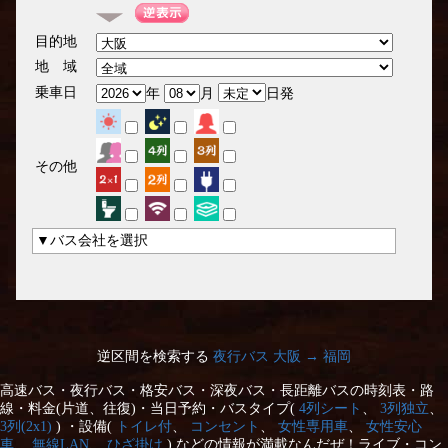
目的地
地 域
乗車日
年
月
日発
その他
▼バス会社を選択
逆区間を検索する
夜行バス 大阪 → 福岡
高速バス・夜行バス・格安バス・深夜バス・長距離バスの時刻表・路
線・料金(片道、往復)・当日予約・バスタイプ(
4列シート
、
3列独立
、
3列(2x1)
) ・設備(
トイレ付
、
コンセント
、
女性専用車
、
女性安心
車
、
無線LAN
、
ひざ掛け
) などの情報が満載なんだぜ！ライブ・コン