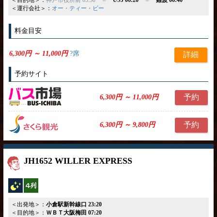
＜運行会社＞：
オー・ティー・ビー
料金目安
6,300円 ～ 11,000円
?席
詳細
予約サイト
予約
6,300円 ～ 11,000円
予約
6,300円 ～ 9,800円
JH1652 WILLER EXPRESS
夜行バス
横4列
＜出発地＞：
小倉駅新幹線口 23:20
＜目的地＞：
ＷＢＴ大阪梅田 07:20