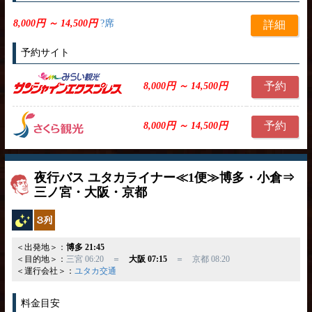
8,000円 ～ 14,500円
?席
詳細
予約サイト
予約
8,000円 ～ 14,500円
予約
8,000円 ～ 14,500円
夜行バス ユタカライナー≪1便≫博多・小倉⇒
三ノ宮・大阪・京都
夜行バス
独立3列
＜出発地＞：
博多 21:45
＜目的地＞：
三宮 06:20 ＝
大阪 07:15
＝ 京都 08:20
＜運行会社＞：
ユタカ交通
料金目安