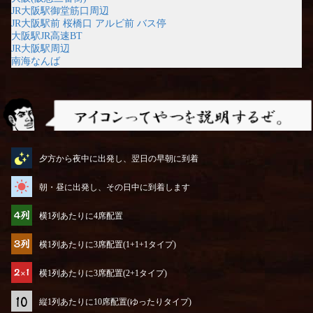
JR大阪駅御堂筋口周辺
JR大阪駅前 桜橋口 アルビ前 バス停
大阪駅JR高速BT
JR大阪駅周辺
南海なんば
アイコンってやつを説明するぜ
夕方から夜中に出発し、翌日の早朝に到着
朝・昼に出発し、その日中に到着します
横1列あたりに4席配置
横1列あたりに3席配置(1+1+1タイプ)
横1列あたりに3席配置(2+1タイプ)
縦1列あたりに10席配置(ゆったりタイプ)