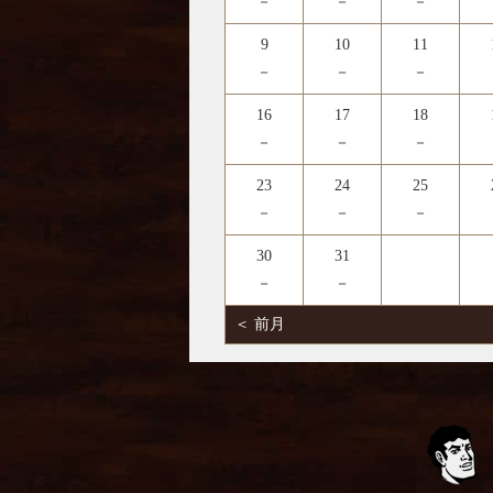
－
－
－
9
10
11
－
－
－
16
17
18
－
－
－
23
24
25
－
－
－
30
31
－
－
＜ 前月