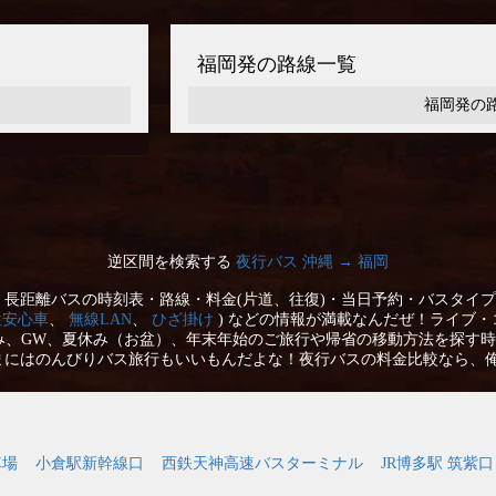
福岡発の路線一覧
福岡発の
逆区間を検索する
夜行バス 沖縄 → 福岡
長距離バスの時刻表・路線・料金(片道、往復)・当日予約・バスタイプ
性安心車
、
無線LAN
、
ひざ掛け
) などの情報が満載なんだぜ！ライブ・
み、GW、夏休み（お盆）、年末年始のご旅行や帰省の移動方法を探す時
まにはのんびりバス旅行もいいもんだよな！夜行バスの料金比較なら、
車場
小倉駅新幹線口
西鉄天神高速バスターミナル
JR博多駅 筑紫