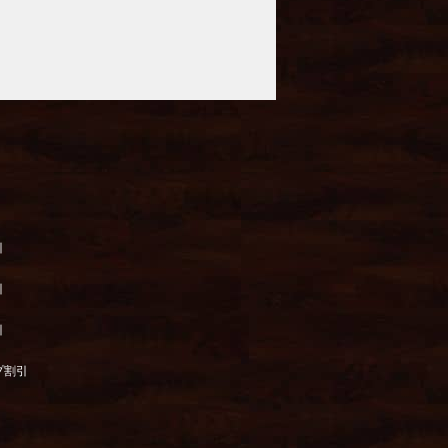
引
引
引
プ割引