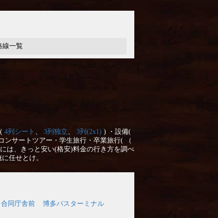
路線一覧
(
4列シート
、
3列独立
、
3列(2x1)
) ・設備(
コンサートツアー・学生旅行・卒業旅行( （
には、きっと安い(格安)料金の行き方を調べ
俺に任せとけ。
口 合同庁舎前
博多バスターミナル