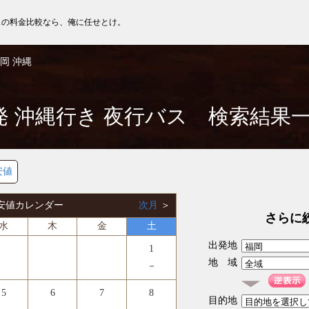
スの料金比較なら、俺に任せとけ。
岡 沖縄
発 沖縄行き 夜行バス 検索結果
安値
 最安値カレンダー
次月
＞
さらに
水
木
金
土
出発地
1
地 域
－
5
6
7
8
目的地