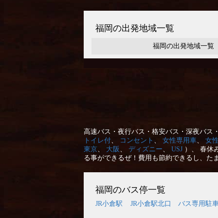
福岡の出発地域一覧
福岡の出発地域一覧
高速バス・夜行バス・格安バス・深夜バス・
トイレ付
、
コンセント
、
女性専用車
、
女
東京
、
大阪
、
ディズニー
、
USJ
）、 春休
る事ができるぜ！費用も節約できるし、た
福岡のバス停一覧
JR小倉駅
JR小倉駅北口 バス専用駐