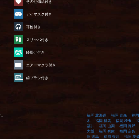
その他備品付き
アイマスク付き
耳栓付き
）
スリッパ付き
膝掛け付き
エアーマクラ付き
歯ブラシ付き
け。
福岡 北海道
福岡 青森
福岡
木
福岡 群馬
福岡 埼玉
福井
福岡 山梨
福岡 長野
大阪
福岡 兵庫
福岡 奈良
岡 徳島
福岡 香川
福岡 愛