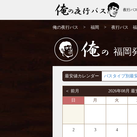
夜行バ
福岡発⇒沖縄行 夜行バス・高速バス | 俺の
>
>
俺の夜行バス
福岡
夜行バス 福
夜行バス
福岡
俺の
最安値カレンダー
バスタイプ別最
＜ 前月
2026年08月
日
月
火
2
3
4