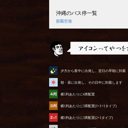
沖縄のバス停一覧
那覇空港
アイコンってやつを説明するぜ
夕方から夜中に出発し、翌日の早朝に到着
朝・昼に出発し、その日中に到着します
横1列あたりに4席配置
横1列あたりに3席配置(1+1+1タイプ)
横1列あたりに3席配置(2+1タイプ)