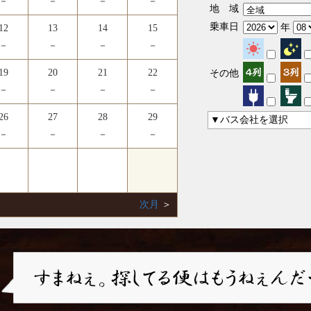
－
－
－
－
地 域
乗車日
年
12
13
14
15
－
－
－
－
19
20
21
22
その他
－
－
－
－
26
27
28
29
▼バス会社を選択
－
－
－
－
次月
＞