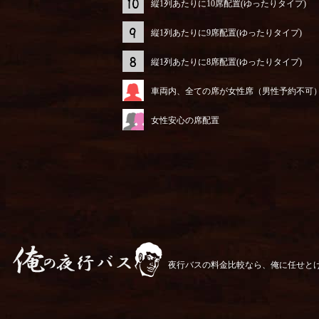
縦1列あたりに10席配置(ゆったりタイプ)
縦1列あたりに9席配置(ゆったりタイプ)
縦1列あたりに8席配置(ゆったりタイプ)
車両内、全ての席が女性席（男性予約不可
女性安心の席配置
夜行バスの料金比較なら、俺に任せと
俺の夜行バス