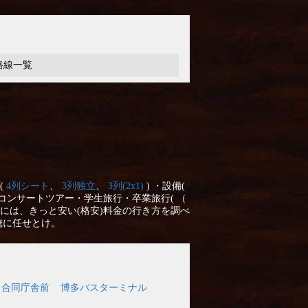
路線一覧
(
4列シート
、
3列独立
、
3列(2x1)
) ・設備(
コンサートツアー・学生旅行・卒業旅行( （
には、きっと安い(格安)料金の行き方を調べ
俺に任せとけ。
口 合同庁舎前
博多バスターミナル