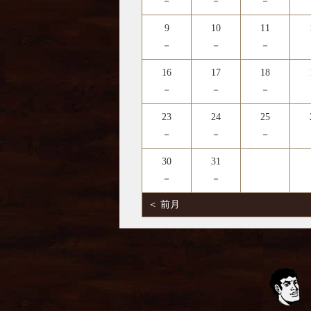
－
－
－
9
10
11
－
－
－
16
17
18
－
－
－
23
24
25
－
－
－
30
31
－
－
＜ 前月