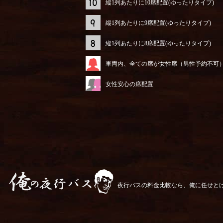
縦1列あたりに10席配置(ゆったりタイプ)
縦1列あたりに9席配置(ゆったりタイプ)
縦1列あたりに8席配置(ゆったりタイプ)
車両内、全ての席が女性席（男性予約不可
女性安心の席配置
夜行バスの料金比較なら、俺に任せと
俺の夜行バス