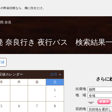
スの料金比較なら、俺に任せとけ。
岡 奈良
発 奈良行き 夜行バス 検索結果
安値
 最安値カレンダー
次月
＞
さらに
水
木
金
土
出発地
1
地 域
－
5
6
7
8
目的地