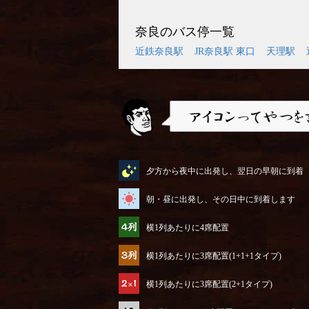
奈良のバス停一覧
近鉄奈良駅
JR奈良駅 東口
天理駅
アイコンってやつを説明するぜ
夕方から夜中に出発し、翌日の早朝に到着
朝・昼に出発し、その日中に到着します
横1列あたりに4席配置
横1列あたりに3席配置(1+1+1タイプ)
横1列あたりに3席配置(2+1タイプ)