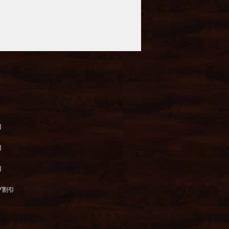
引
引
引
プ割引