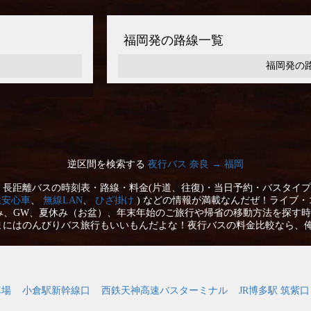
福岡発の路線一覧
福岡発の
逆区間を検索する
夜行バス 奈良 → 福岡
長距離バスの時刻表・路線・料金(片道、往復)・当日予約・バスタイプ
性安心車
、
無線LAN
、
ひざ掛け
) などの情報が満載なんだぜ！ライブ・
み、GW、夏休み（お盆）、年末年始のご旅行や帰省の移動方法を探す時
まにはのんびりバス旅行もいいもんだよな！夜行バスの料金比較なら、
車場
小倉駅新幹線口
西鉄天神高速バスターミナル
JR博多駅 筑紫