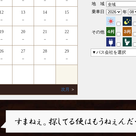
－
－
－
－
地 域
乗車日
年
12
13
14
15
－
－
－
－
19
20
21
22
その他
－
－
－
－
26
27
28
29
▼バス会社を選択
－
－
－
－
次月
＞