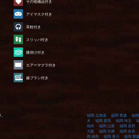
その他備品付き
アイマスク付き
耳栓付き
）
スリッパ付き
膝掛け付き
エアーマクラ付き
歯ブラシ付き
け。
福岡 北海道
福岡 青森
福岡
木
福岡 群馬
福岡 埼玉
福井
福岡 山梨
福岡 長野
大阪
福岡 兵庫
福岡 奈良
岡 徳島
福岡 香川
福岡 愛