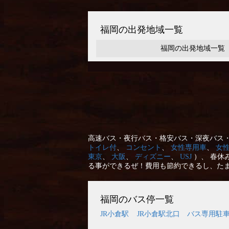
福岡の出発地域一覧
福岡の出発地域一覧
高速バス・夜行バス・格安バス・深夜バス・
トイレ付
、
コンセント
、
女性専用車
、
女
東京
、
大阪
、
ディズニー
、
USJ
）、 春休
る事ができるぜ！費用も節約できるし、た
福岡のバス停一覧
JR小倉駅
JR小倉駅北口 バス専用駐