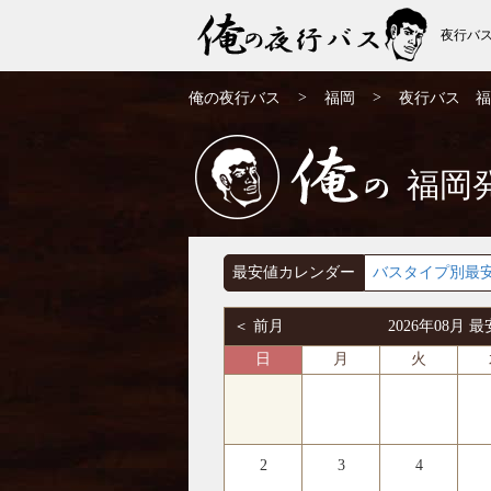
夜行バ
福岡発⇒奈良行 夜行バス・高速バス | 俺の
>
>
俺の夜行バス
福岡
夜行バス 福
夜行バス
福岡
俺の
最安値カレンダー
バスタイプ別最
＜ 前月
2026年08月
日
月
火
2
3
4