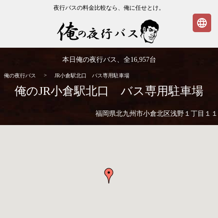
夜行バスの料金比較なら、俺に任せとけ。
language
俺の夜行バス
本日俺の夜行バス、全
16,957
台
>
俺の夜行バス
JR小倉駅北口 バス専用駐車場
俺のJR小倉駅北口 バス専用駐車場
福岡県北九州市小倉北区浅野１丁目１１