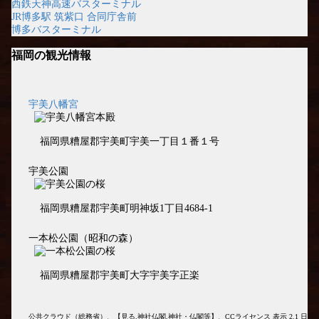
西鉄天神高速バスターミナル
JR博多駅 筑紫口 合同庁舎前
博多バスターミナル
福岡の観光情報
宇美八幡宮
福岡県糟屋郡宇美町宇美一丁目１番１号
宇美公園
福岡県糟屋郡宇美町明神坂1丁目4684-1
一本松公園（昭和の森）
福岡県糟屋郡宇美町大字宇美字正楽
公共クラウド（総務省）、【見る,神社仏閣,神社・仏閣等】、CCライセンス 表示 2.1 日