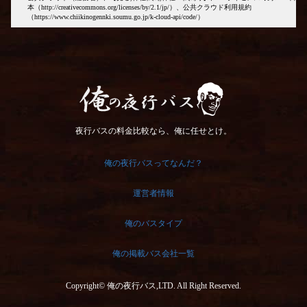
本（http://creativecommons.org/licenses/by/2.1/jp/）、公共クラウド利用規約
（https://www.chiikinogennki.soumu.go.jp/k-cloud-api/code/）
俺の夜行バス
夜行バスの料金比較なら、俺に任せとけ。
俺の夜行バスってなんだ？
運営者情報
俺のバスタイプ
俺の掲載バス会社一覧
Copyright© 俺の夜行バス,LTD. All Right Reserved.