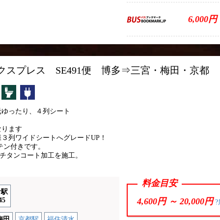
6,000円
クスプレス SE491便 博多⇒三宮・梅田・京都
カーテン
トイレ付
コンセント
元ゆったり、４列シート
なります
様３列ワイドシートへグレードUP！
テン付きです。
54チタンコート加工を施工。
料金目安
倉駅
45
4,600円 ～
20,000円
?
梅田
京都駅
福住清水