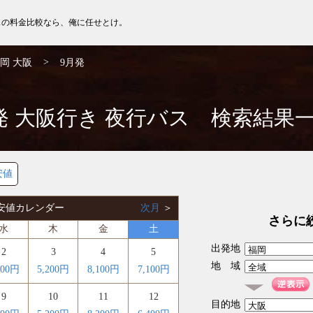
スの料金比較なら、俺に任せとけ。
>
岡 大阪
9月発
発 大阪行き 夜行バス 検索結果
安値
 最安値カレンダー
次月
＞
さらに
水
木
金
土
出発地
2
3
4
5
地 域
600円
5,200円
8,100円
7,100円
9
10
11
12
目的地