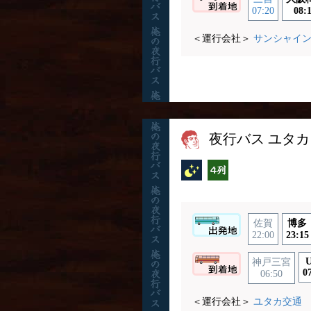
07:20
08:
＜運行会社＞
サンシャイ
夜行バス ユタ
夜行バス
横4列
佐賀
博多
22:00
23:15
U
神戸三宮
0
06:50
＜運行会社＞
ユタカ交通