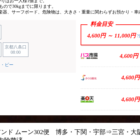
かりはお一人様1個まで。
内のもので30kgまでに限ります。
楽器、サーフボード、危険物は、大きさ・重量に関わらずお預かり・車
料金目安
4,600円 ～
11,000円
?
京都八条口
08:00
4,600円
ー・ビー
4,600円
4,600円
アンド ムーン302便 博多・下関・宇部⇒三宮・