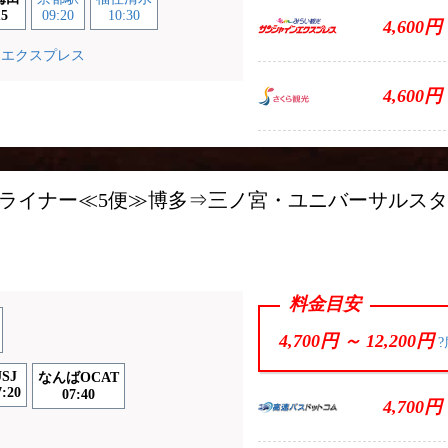
15
09:20
10:30
4,600円
ンエクスプレス
4,600円
カライナー≪5便≫博多⇒三ノ宮・ユニバーサルス
料金目安
4,700円 ～
12,200円
?
SJ
なんばOCAT
7:20
07:40
4,700円