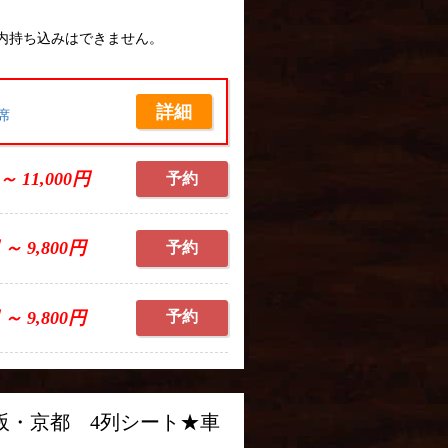
内持ち込みはできません。
詳細
席
 ～ 11,000円
予約
 ～ 9,800円
予約
 ～ 9,800円
予約
大阪・京都 4列シート★車