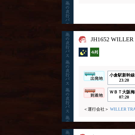
JH1652 WILLER
夜行バス
横4列
小倉駅新幹線
23:20
ＷＢＴ大阪梅
07:20
＜運行会社＞
WILLER TR