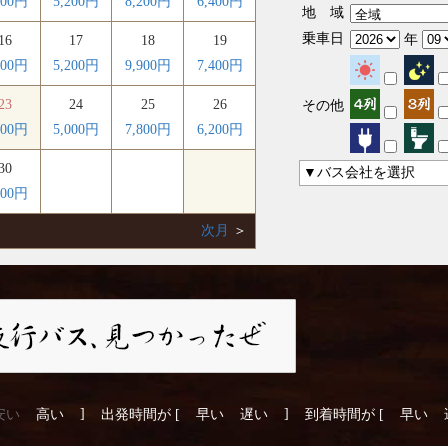
800円
5,200円
8,200円
6,400円
地 域
乗車日
年
16
17
18
19
800円
5,200円
9,900円
7,400円
23
24
25
26
その他
000円
5,000円
7,800円
6,200円
30
▼バス会社を選択
600円
次月
＞
]
]
安い
高い
出発時間が [
早い
遅い
到着時間が [
早い