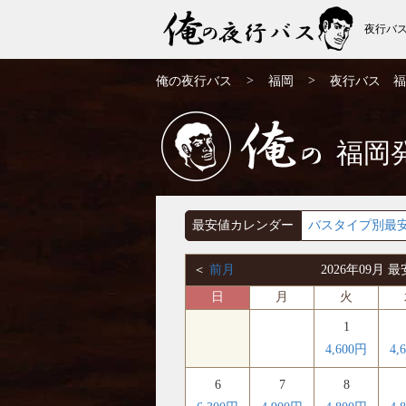
夜行バ
福岡発⇒大阪行 9月発 夜行バス・高速バス
>
>
俺の夜行バス
福岡
夜行バス 福
| 俺の夜行バス
福岡
俺の
最安値カレンダー
バスタイプ別最
＜
前月
2026年09月
日
月
火
1
4,600円
4,
6
7
8