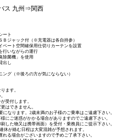
ンバス 九州⇒関西
け
シート
ＳＢジャック付（※充電器は各自持参）
イベート空間確保用仕切りカーテンを設置
を行いながらの運行
臭除菌機」を使用
貸出し
ニング（※後ろの方が気にならない）
なります。
い。
ーが受付します。
変更はできません。
必要になります。2歳未満のお子様のご乗車はご遠慮下さい。
客様にご迷惑がかかる場合がありますのでご遠慮下さい。
印刷した物又は携帯画面）を受付・乗務員にご提示下さい。
の連休が絡む日程は大変混雑が予想されます。
遅れる場合がございますので予めご了承下さい。