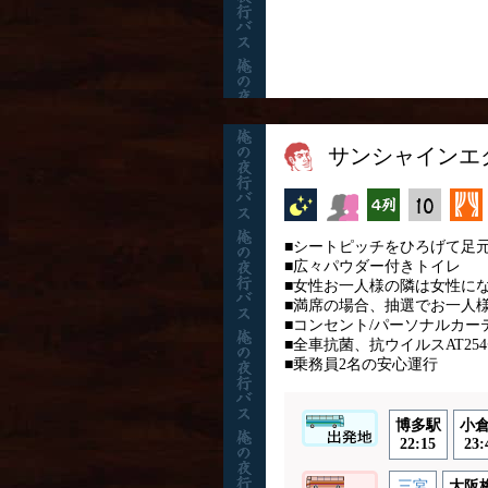
サンシャインエ
夜行バス
女性安心
横4列
縦10列
■シートピッチをひろげて足
■広々パウダー付きトイレ
■女性お一人様の隣は女性に
■満席の場合、抽選でお一人
■コンセント/パーソナルカー
■全車抗菌、抗ウイルスAT2
■乗務員2名の安心運行
博多駅
小
22:15
23:
三宮
大阪