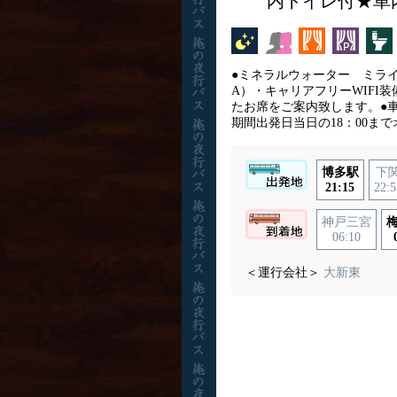
内トイレ付★車
夜行バス
女性安心
カーテン
パーソ
●ミネラルウォーター ミライ
A）・キャリアフリーWIFI
たお席をご案内致します。●
期間出発日当日の18：00まで
博多駅
下
21:15
22:5
神戸三宮
梅
06:10
＜運行会社＞
大新東