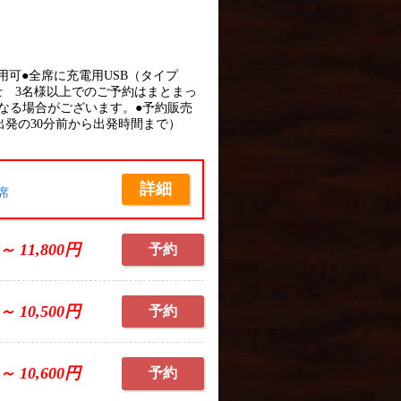
用可●全席に充電用USB（タイプ
士 3名様以上でのご予約はまとまっ
なる場合がございます。●予約販売
（出発の30分前から出発時間まで）
詳細
席
 ～ 11,800円
予約
 ～ 10,500円
予約
 ～ 10,600円
予約