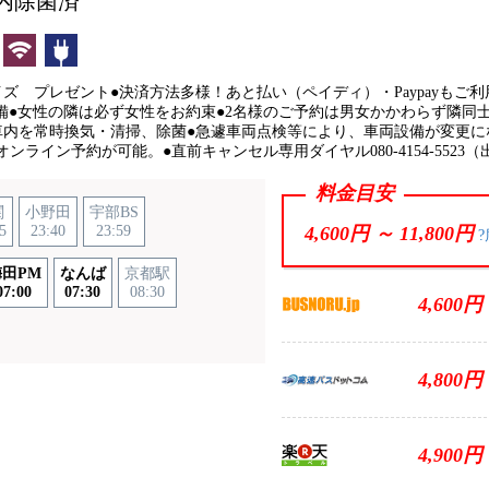
内除菌済
ナルカーテン
トイレ付
無線LAN
コンセント
ズ プレゼント●決済方法多様！あと払い（ペイディ）・Paypayもご利
装備●女性の隣は必ず女性をお約束●2名様のご予約は男女かかわらず隣同
車内を常時換気・清掃、除菌●急遽車両点検等により、車両設備が変更に
オンライン予約が可能。●直前キャンセル専用ダイヤル080-4154-5523
料金目安
関
小野田
宇部BS
5
23:40
23:59
4,600円 ～
11,800円
?
田PM
なんば
京都駅
07:00
07:30
08:30
4,600円
4,800円
4,900円