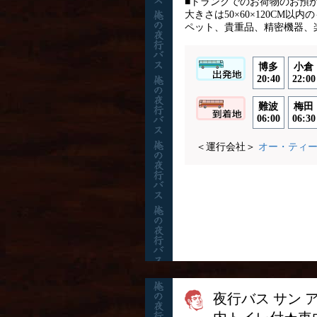
■トランクでのお荷物のお預
大きさは50×60×120CM以
ペット、貴重品、精密機器、
博多
小倉
20:40
22:00
難波
梅田
06:00
06:30
＜運行会社＞
オー・ティ
夜行バス サン 