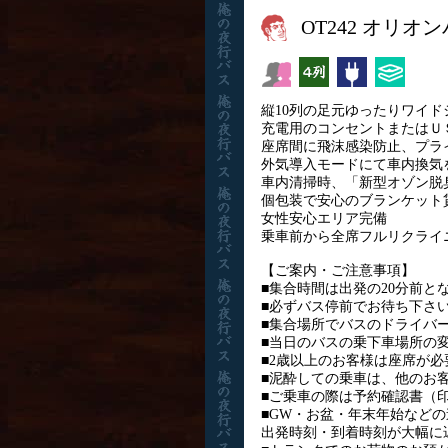
OT242 オリオ
女性安心
横4列
コンセント
ひざ掛
縦10列の足元ゆったりワイド
充電用のコンセントまたはＵ
座席間に飛沫感染防止、プラ
外気導入モードにて車内換気
車内清掃時、「新型オゾン脱
個包装で安心のブランケット
女性安心エリア完備
乗車前から全席フルリクライ
【ご案内・ご注意事項】
■集合時間は出発の20分前と
■必ずバス停前でお待ち下さ
■集合場所でバスのドライバ
■当日のバスの乗下車場所の
■2歳以上のお客様は座席が
■泥酔しての乗車は、他のお
■ご乗車の際は予約確認書（
■GW・お盆・年末年始など
出発時刻・到着時刻が大幅に