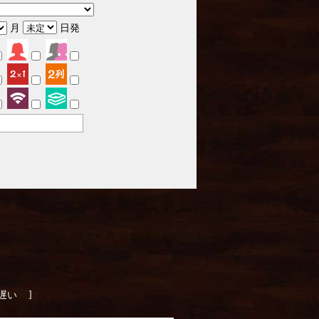
月
日発
]
遅い