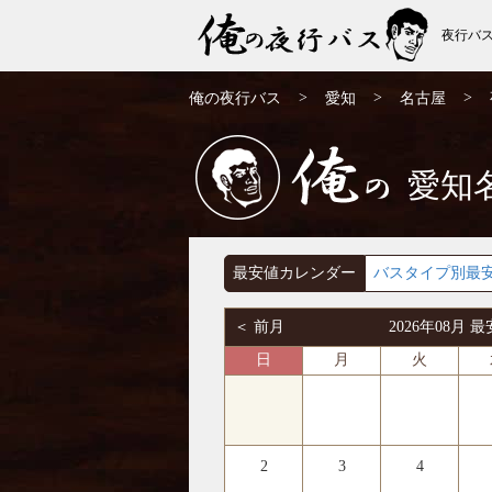
夜行バ
名古屋発⇒千葉行 夜行バス・高速バス | 俺
>
>
>
俺の夜行バス
愛知
名古屋
の夜行バス
愛知
俺の
最安値カレンダー
バスタイプ別最
＜ 前月
2026年08月
日
月
火
2
3
4