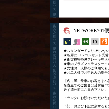
NETWORK70
夜行バス
女性安心
横4列
縦10列
★スタンダードより1列少ない
★各席に100Vコンセント完
★衝突被害軽減ブレーキ導入
★車内プラズマクラスターイ
★女性お一人様のご利用でも
★お二人様でお申込みの場合
【名古屋ご乗車のお客さまへ
名古屋でのご集合は受付後バ
必ず15分前にご集合下さい。
トランクにお預けいただいた
下記、および下記に類するも