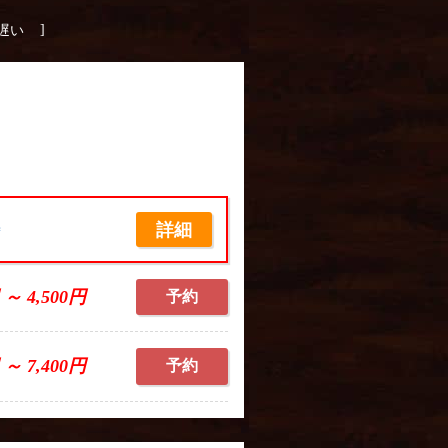
]
遅い
詳細
席
 ～ 4,500円
予約
 ～ 7,400円
予約