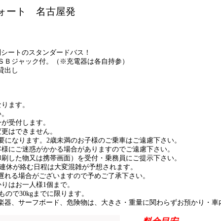
フォート 名古屋発
け
列シートのスタンダードバス！
ＳＢジャック付。（※充電器は各自持参）
貸出し
なります。
い。
ーが受付します。
変更はできません。
必要になります。2歳未満のお子様のご乗車はご遠慮下さい。
客様にご迷惑がかかる場合がありますのでご遠慮下さい。
印刷した物又は携帯画面）を受付・乗務員にご提示下さい。
の連休が絡む日程は大変混雑が予想されます。
遅れる場合がございますので予めご了承下さい。
かりはお一人様1個まで。
内のもので30kgまでに限ります。
楽器、サーフボード、危険物は、大きさ・重量に関わらずお預かり・車