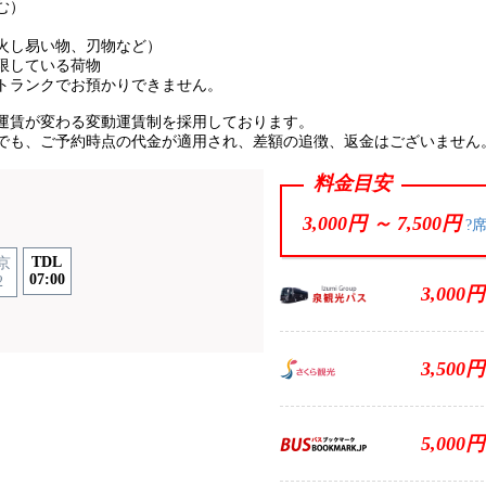
む）
火し易い物、刃物など）
限している荷物
トランクでお預かりできません。
運賃が変わる変動運賃制を採用しております。
でも、ご予約時点の代金が適用され、差額の追徴、返金はございません
料金目安
3,000円 ～
7,500円
?
TDL
京
07:00
2
3,000円
3,500円
5,000円