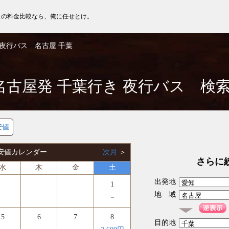
スの料金比較なら、俺に任せとけ。
夜行バス 名古屋 千葉
名古屋発 千葉行き 夜行バス 検
安値
 最安値カレンダー
次月
＞
さらに
水
木
金
土
出発地
1
地 域
－
5
6
7
8
目的地