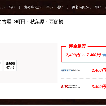
]
]
安い
高い
出発時間が [
早い
遅い
到着時間が [
早い
 名古屋⇒町田・秋葉原・西船橋
料金目安
2,400円 ～
7,400円
?
原
西船橋
0
07:40
2,400円
3,400円