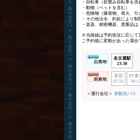
・自転車（折畳み自転車を含
・動物（ペットを含む）
・危険物（爆発物、発火、引
・その他法令、約款により制
・楽器、精密機器、貴重品は
※当路線は予約状況に応じて
ご予約後に変動があった場合
名古屋駅
23:30
新宿
BT東
05:50
06:1
＜運行会社＞
泉観光バス