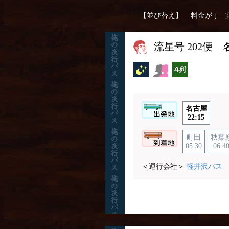
【並び替え】
料金が [
流星号 202便
夜行バス
女性安心
横4列
名古屋
22:15
町田
秋葉
05:30
06:4
＜運行会社＞
軽井沢バス