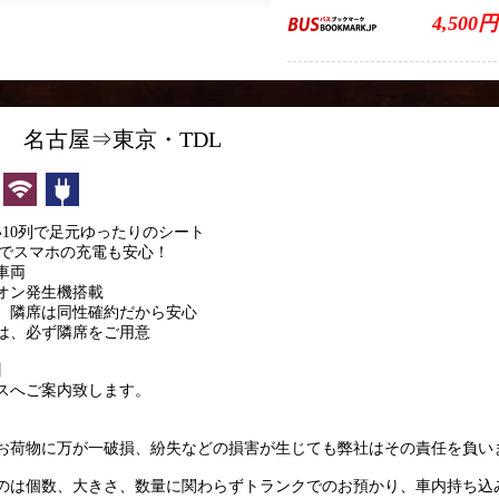
4,500円
1便 名古屋⇒東京・TDL
カーテン
無線LAN
コンセント
10列で足元ゆったりのシート
備でスマホの充電も安心！
車両
オン発生機搭載
、隣席は同性確約だから安心
は、必ず隣席をご用意
】
スへご案内致します。
お荷物に万が一破損、紛失などの損害が生じても弊社はその責任を負い
のは個数、大きさ、数量に関わらずトランクでのお預かり、車内持ち込