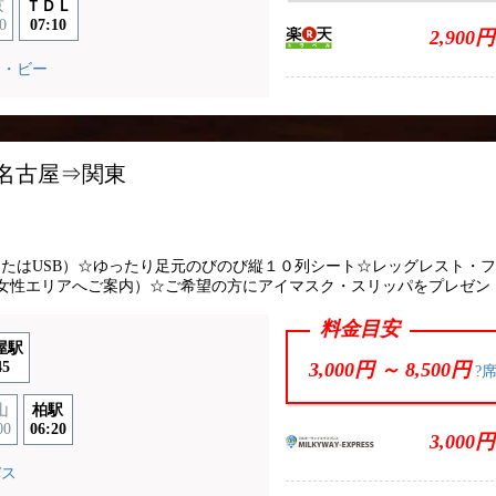
京
ＴＤＬ
0
07:10
2,900円
ー・ビー
0 名古屋⇒関東
ン
コンセント
またはUSB）☆ゆったり足元のびのび縦１０列シート☆レッグレスト・
女性エリアへご案内）☆ご希望の方にアイマスク・スリッパをプレゼン
料金目安
屋駅
45
3,000円 ～
8,500円
?
山
柏駅
00
06:20
3,000円
バス