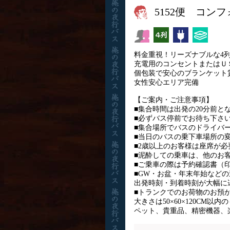
5152便 コン
女性安心
横4列
コンセント
ひざ掛
料金重視！リーズナブルな4
充電用のコンセントまたはＵ
個包装で安心のブランケット
女性安心エリア完備
【ご案内・ご注意事項】
■集合時間は出発の20分前と
■必ずバス停前でお待ち下さ
■集合場所でバスのドライバ
■当日のバスの乗下車場所の
■2歳以上のお客様は座席が
■泥酔しての乗車は、他のお
■ご乗車の際は予約確認書（
■GW・お盆・年末年始など
出発時刻・到着時刻が大幅に
■トランクでのお荷物のお預
大きさは50×60×120CM以
ペット、貴重品、精密機器、