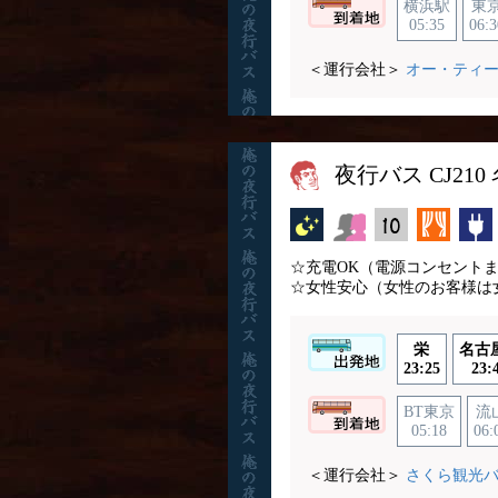
横浜駅
東
05:35
06:3
＜運行会社＞
オー・ティ
夜行バス CJ21
夜行バス
女性安心
縦10列
カーテ
☆充電OK（電源コンセント
☆女性安心（女性のお客様は
栄
名古
23:25
23:
BT東京
流
05:18
06:
＜運行会社＞
さくら観光