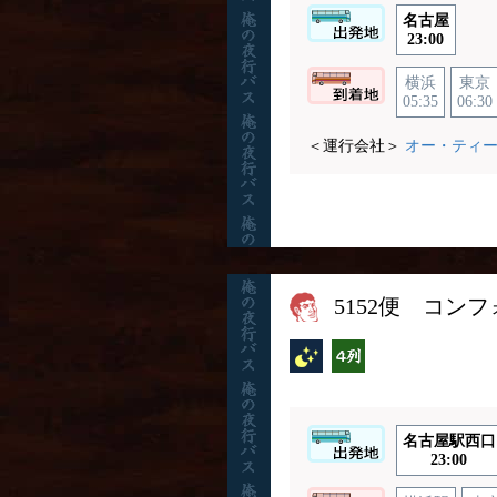
名古屋
23:00
横浜
東京
05:35
06:30
＜運行会社＞
オー・ティ
5152便 コン
夜行バス
横4列
名古屋駅西口
23:00