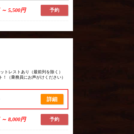
 ～ 5,500円
予約
フットレストあり（最前列を除く）
ト！（乗務員にお声がけください）
詳細
席
 ～ 8,000円
予約