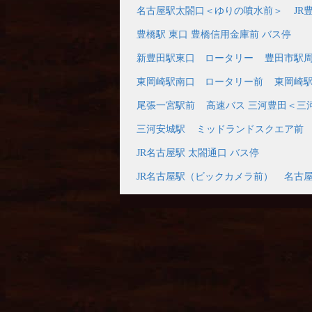
名古屋駅太閤口＜ゆりの噴水前＞
JR
豊橋駅 東口 豊橋信用金庫前 バス停
新豊田駅東口 ロータリー
豊田市駅
東岡崎駅南口 ロータリー前
東岡崎
尾張一宮駅前
高速バス 三河豊田＜三
三河安城駅
ミッドランドスクエア前
JR名古屋駅 太閤通口 バス停
JR名古屋駅（ビックカメラ前）
名古