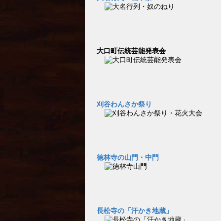
大口町伝統芸能発表会
刈谷わんさか祭り
徳林寺の山門・中門
長松寺の「汗かき地蔵」