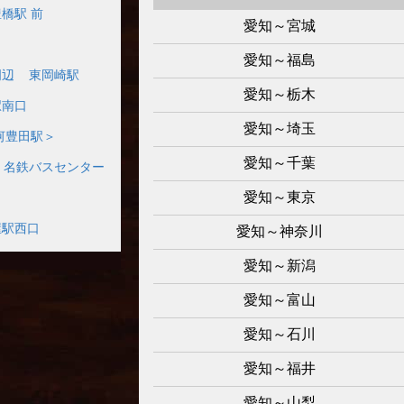
豊橋駅 前
愛知～宮城
愛知～福島
周辺
東岡崎駅
愛知～栃木
駅南口
愛知～埼玉
河豊田駅＞
愛知～千葉
名鉄バスセンター
愛知～東京
屋駅西口
愛知～神奈川
愛知～新潟
愛知～富山
愛知～石川
愛知～福井
愛知～山梨