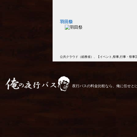
羽田祭
公共クラウド（総務省）、【イベント,祭事,行事・祭事】、CCライセンス 表示 2.1
夜行バスの料金比較なら、俺に任せと
俺の夜行バス