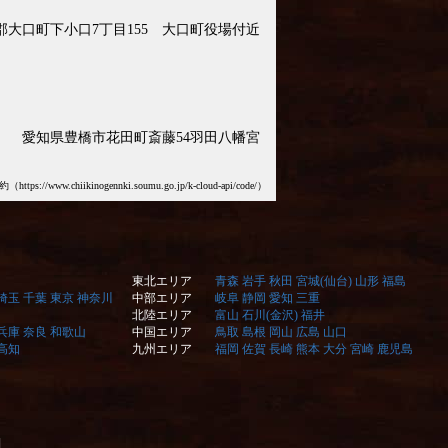
郡大口町下小口7丁目155 大口町役場付近
愛知県豊橋市花田町斎藤54羽田八幡宮
chiikinogennki.soumu.go.jp/k-cloud-api/code/）
東北エリア
青森
岩手
秋田
宮城(仙台)
山形
福島
埼玉
千葉
東京
神奈川
中部エリア
岐阜
静岡
愛知
三重
北陸エリア
富山
石川(金沢)
福井
兵庫
奈良
和歌山
中国エリア
鳥取
島根
岡山
広島
山口
高知
九州エリア
福岡
佐賀
長崎
熊本
大分
宮崎
鹿児島
]