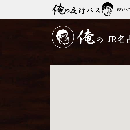
夜行バ
俺の夜行バス
JR名
俺の