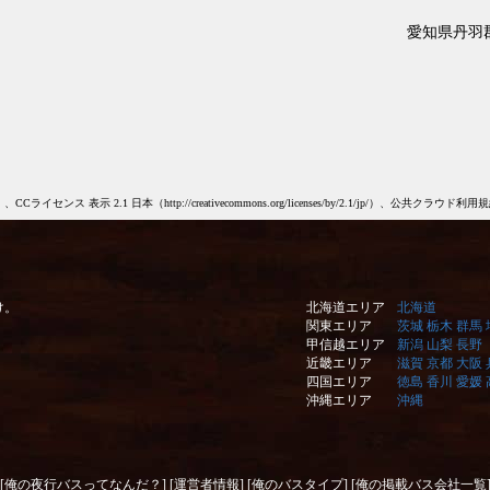
愛知県丹羽
 日本（http://creativecommons.org/licenses/by/2.1/jp/）、公共クラウド利用規約（https://www.
け。
北海道エリア
北海道
関東エリア
茨城
栃木
群馬
甲信越エリア
新潟
山梨
長野
近畿エリア
滋賀
京都
大阪
四国エリア
徳島
香川
愛媛
沖縄エリア
沖縄
[俺の夜行バスってなんだ？]
[運営者情報]
[俺のバスタイプ]
[俺の掲載バス会社一覧