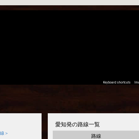
愛知発の路線一覧
線＞
路線