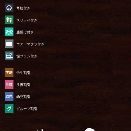
耳栓付き
スリッパ付き
膝掛け付き
エアーマクラ付き
歯ブラシ付き
学生割引
往復割引
幼児割引
グループ割引