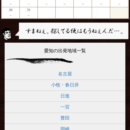
－
－
－
－
－
－
－
30
31
－
－
愛知の出発地域一覧
名古屋
小牧・春日井
日進
一宮
豊田
岡崎