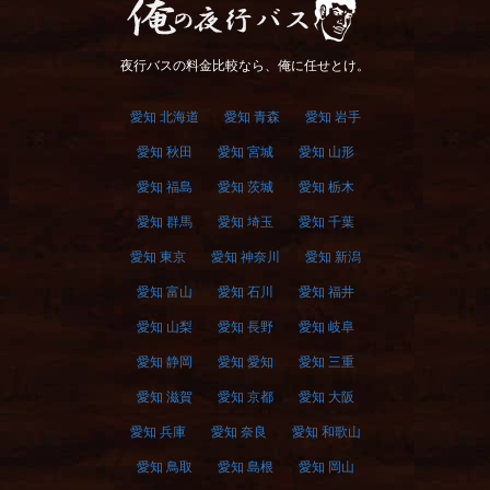
俺の夜行バス
夜行バスの料金比較なら、俺に任せとけ。
愛知 北海道
愛知 青森
愛知 岩手
愛知 秋田
愛知 宮城
愛知 山形
愛知 福島
愛知 茨城
愛知 栃木
愛知 群馬
愛知 埼玉
愛知 千葉
愛知 東京
愛知 神奈川
愛知 新潟
愛知 富山
愛知 石川
愛知 福井
愛知 山梨
愛知 長野
愛知 岐阜
愛知 静岡
愛知 愛知
愛知 三重
愛知 滋賀
愛知 京都
愛知 大阪
愛知 兵庫
愛知 奈良
愛知 和歌山
愛知 鳥取
愛知 島根
愛知 岡山