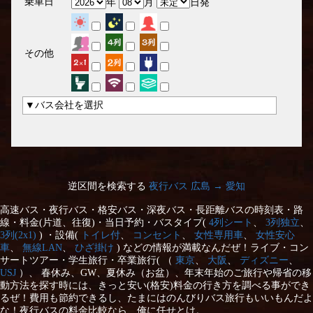
乗車日
年
月
日発
その他
▼バス会社を選択
逆区間を検索する
夜行バス 広島 → 愛知
高速バス・夜行バス・格安バス・深夜バス・長距離バスの時刻表・路
線・料金(片道、往復)・当日予約・バスタイプ(
4列シート
、
3列独立
、
3列(2x1)
) ・設備(
トイレ付
、
コンセント
、
女性専用車
、
女性安心
車
、
無線LAN
、
ひざ掛け
) などの情報が満載なんだぜ！ライブ・コン
サートツアー・学生旅行・卒業旅行( （
東京
、
大阪
、
ディズニー
、
USJ
）、 春休み、GW、夏休み（お盆）、年末年始のご旅行や帰省の移
動方法を探す時には、きっと安い(格安)料金の行き方を調べる事ができ
るぜ！費用も節約できるし、たまにはのんびりバス旅行もいいもんだよ
な！夜行バスの料金比較なら、俺に任せとけ。