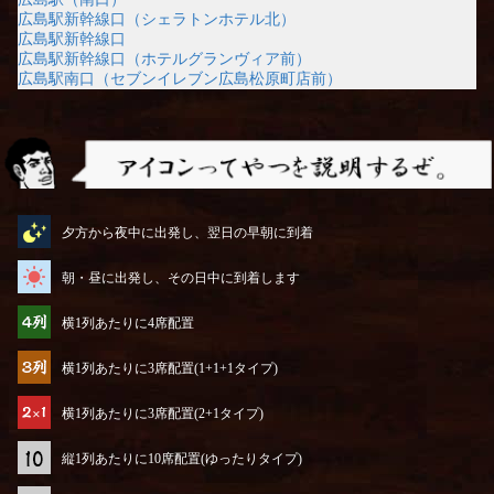
広島駅新幹線口（シェラトンホテル北）
広島駅新幹線口
広島駅新幹線口（ホテルグランヴィア前）
広島駅南口（セブンイレブン広島松原町店前）
アイコンってやつを説明するぜ
夕方から夜中に出発し、翌日の早朝に到着
朝・昼に出発し、その日中に到着します
横1列あたりに4席配置
横1列あたりに3席配置(1+1+1タイプ)
横1列あたりに3席配置(2+1タイプ)
縦1列あたりに10席配置(ゆったりタイプ)