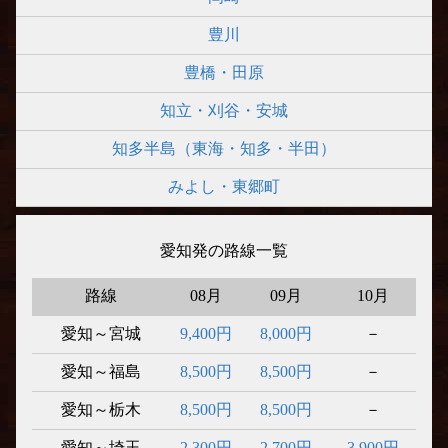
豊川
豊橋・田原
知立・刈谷・安城
知多半島（東海・知多・半田）
みよし・東郷町
愛知発の路線一覧
路線
08月
09月
10月
愛知～宮城
9,400円
8,000円
－
愛知～福島
8,500円
8,500円
－
愛知～栃木
8,500円
8,500円
－
愛知～埼玉
2,300円
2,700円
3,900円