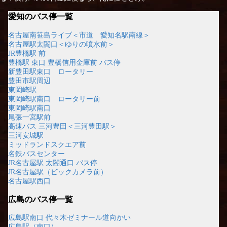
愛知のバス停一覧
名古屋南笹島ライブ＜市道 愛知名駅南線＞
名古屋駅太閤口＜ゆりの噴水前＞
JR豊橋駅 前
豊橋駅 東口 豊橋信用金庫前 バス停
新豊田駅東口 ロータリー
豊田市駅周辺
東岡崎駅
東岡崎駅南口 ロータリー前
東岡崎駅南口
尾張一宮駅前
高速バス 三河豊田＜三河豊田駅＞
三河安城駅
ミッドランドスクエア前
名鉄バスセンター
JR名古屋駅 太閤通口 バス停
JR名古屋駅（ビックカメラ前）
名古屋駅西口
広島のバス停一覧
広島駅南口 代々木ゼミナール道向かい
広島駅（南口）