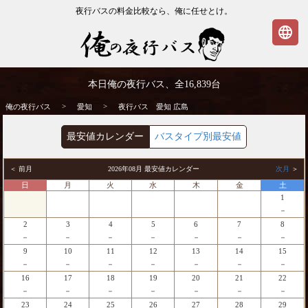
夜行バスの料金比較なら、俺に任せとけ。
language
愛知発⇒広島行 夜行バス・高速バス | 俺の
本日俺の夜行バス、全
16,839
台
夜行バス
>
>
俺の夜行バス
愛知
夜行バス 愛知 広島
最安値カレンダー
バスタイプ別最安値
＜ 前月
2026年08月 最安値カレンダー
次月
＞
日
月
火
水
木
金
土
1
－
2
3
4
5
6
7
8
－
－
－
－
－
－
－
9
10
11
12
13
14
15
－
－
－
－
－
－
－
16
17
18
19
20
21
22
－
－
－
－
－
－
－
23
24
25
26
27
28
29