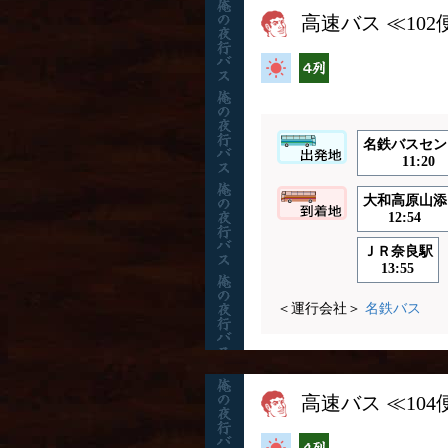
高速バス ≪10
高速バス
横4列
名鉄バスセン
11:20
大和高原山添
12:54
ＪＲ奈良駅
13:55
＜運行会社＞
名鉄バス
高速バス ≪10
高速バス
横4列