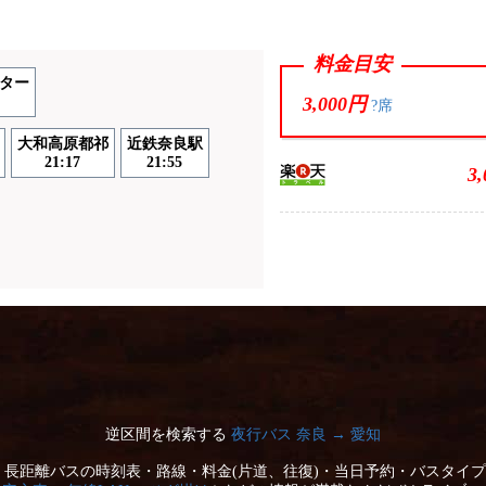
料金目安
ター
3,000円
?席
大和高原都祁
近鉄奈良駅
21:17
21:55
3
逆区間を検索する
夜行バス 奈良 → 愛知
長距離バスの時刻表・路線・料金(片道、往復)・当日予約・バスタイプ