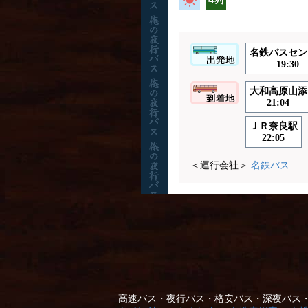
名鉄バスセン
19:30
大和高原山添
21:04
ＪＲ奈良駅
22:05
＜運行会社＞
名鉄バス
高速バス・夜行バス・格安バス・深夜バス・