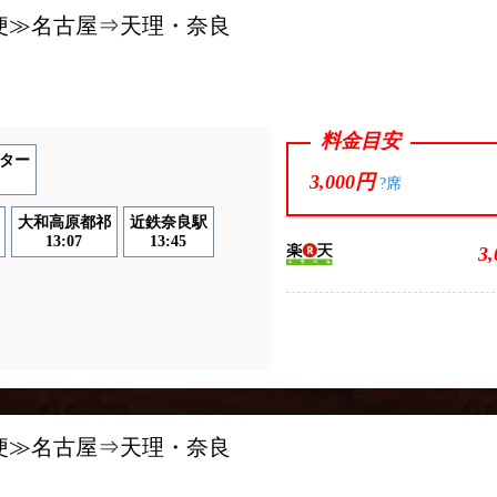
2便≫名古屋⇒天理・奈良
料金目安
ター
3,000円
?席
大和高原都祁
近鉄奈良駅
13:07
13:45
3
4便≫名古屋⇒天理・奈良