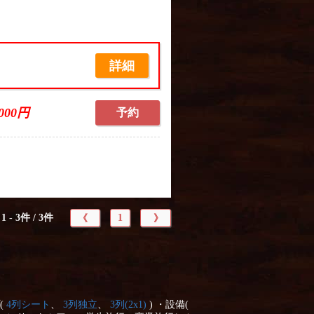
詳細
,000円
予約
1 - 3件 / 3件
1
《
》
(
4列シート
、
3列独立
、
3列(2x1)
) ・設備(