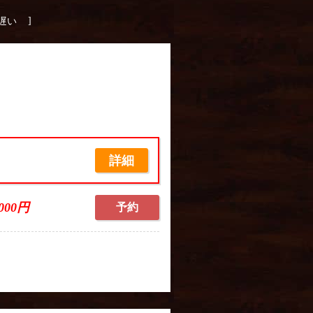
]
遅い
詳細
,000円
予約