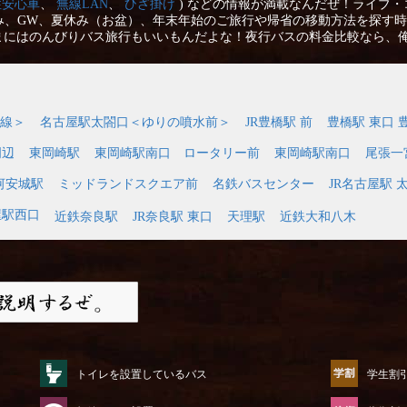
性安心車
、
無線LAN
、
ひざ掛け
) などの情報が満載なんだぜ！ライブ・
み、GW、夏休み（お盆）、年末年始のご旅行や帰省の移動方法を探す時
まにはのんびりバス旅行もいいもんだよな！夜行バスの料金比較なら、
線＞
名古屋駅太閤口＜ゆりの噴水前＞
JR豊橋駅 前
豊橋駅 東口 
周辺
東岡崎駅
東岡崎駅南口 ロータリー前
東岡崎駅南口
尾張一
河安城駅
ミッドランドスクエア前
名鉄バスセンター
JR名古屋駅 
屋駅西口
近鉄奈良駅
JR奈良駅 東口
天理駅
近鉄大和八木
トイレを設置しているバス
学生割