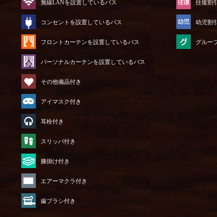
無線LANを設置しているバス
往復割
コンセントを設置しているバス
幼児割
フロントカーテンを設置しているバス
グルー
パーソナルカーテンを設置しているバス
その他備品付き
アイマスク付き
耳栓付き
）
スリッパ付き
膝掛け付き
エアーマクラ付き
歯ブラシ付き