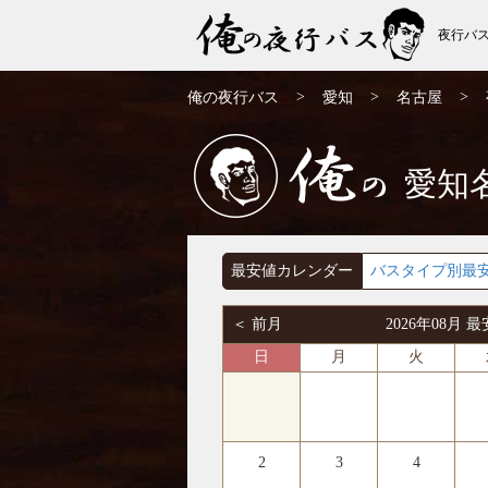
夜行バ
名古屋発⇒奈良行 夜行バス・高速バス | 俺
>
>
>
俺の夜行バス
愛知
名古屋
の夜行バス
愛知
俺の
最安値カレンダー
バスタイプ別最
＜ 前月
2026年08月
日
月
火
2
3
4