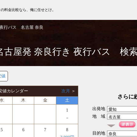
スの料金比較なら、俺に任せとけ。
夜行バス 名古屋 奈良
名古屋発 奈良行き 夜行バス 検
安値
 最安値カレンダー
次月
＞
さらに
水
木
金
土
出発地
1
地 域
－
5
6
7
8
目的地