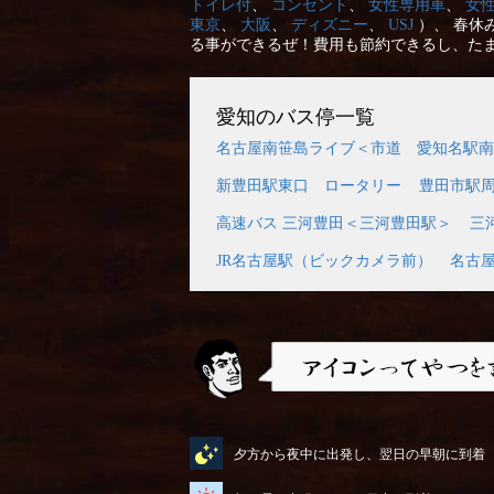
トイレ付
、
コンセント
、
女性専用車
、
女
東京
、
大阪
、
ディズニー
、
USJ
）、 春休
る事ができるぜ！費用も節約できるし、た
愛知のバス停一覧
名古屋南笹島ライブ＜市道 愛知名駅南
新豊田駅東口 ロータリー
豊田市駅
高速バス 三河豊田＜三河豊田駅＞
三
JR名古屋駅（ビックカメラ前）
名古
アイコンってやつを説明するぜ
夕方から夜中に出発し、翌日の早朝に到着