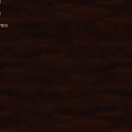
引
引
プ割引