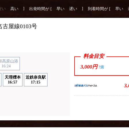
]
]
安い
高い
出発時間が [
早い
遅い
到着時間が [
早い
古屋線0103号
料金目安
和高原山添
16:24
3,000円
?席
天理櫟本
近鉄奈良駅
16:57
17:15
3