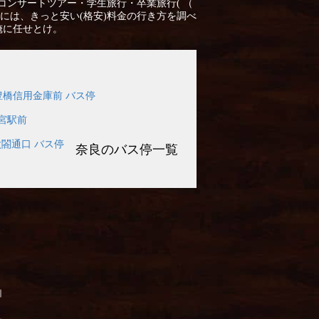
コンサートツアー・学生旅行・卒業旅行( （
には、きっと安い(格安)料金の行き方を調べ
俺に任せとけ。
豊橋信用金庫前 バス停
宮駅前
太閤通口 バス停
奈良のバス停一覧
引