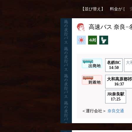
【並び替え】
料金が [
高速バス 奈良−名
高速バス
横4列
トイレ付
名鉄BC
大
14:50
大和高原都祁
16:37
JR奈良駅
17:25
＜運行会社＞
奈良交通