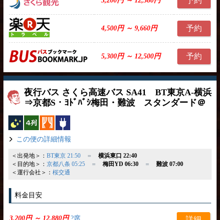
予約
3,200円 ～ 12,380円
予約
4,500円 ～ 9,660円
予約
5,300円 ～ 12,500円
夜行バス さくら高速バス SA41 BT東京A-横浜
⇒京都S・ﾖﾄﾞﾊﾞｼ梅田・難波 スタンダード＠
夜行バス
横4列
カーテン
コンセント
この便の詳細情報
＜出発地＞：
BT東京 21:50
＝
横浜東口 22:40
＜目的地＞：
京都八条 05:25
＝
梅田YD 06:30
＝
難波 07:00
＜運行会社＞：
桜交通
料金目安
3,200円 ～ 12,880円
?席
詳細