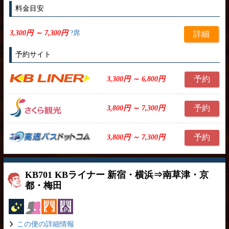
料金目安
3,300円 ～ 7,300円
?席
詳細
予約サイト
予約
3,300円 ～ 6,800円
予約
3,800円 ～ 7,300円
予約
3,800円 ～ 7,300円
KB701 KBライナー 新宿・横浜⇒南草津・京
都・梅田
夜行バス
女性安心
カーテン
パーソナルカーテン
この便の詳細情報