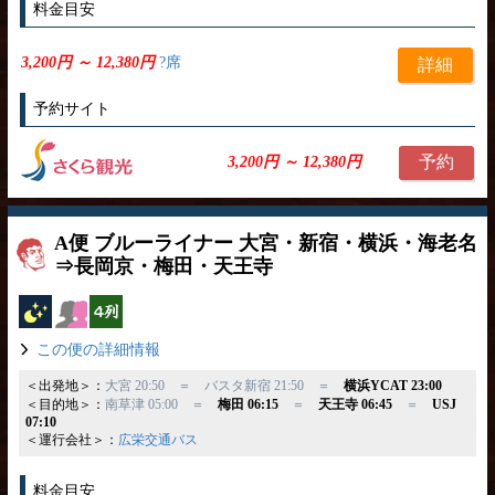
料金目安
3,200円 ～ 12,380円
?席
詳細
予約サイト
予約
3,200円 ～ 12,380円
A便 ブルーライナー 大宮・新宿・横浜・海老名
⇒長岡京・梅田・天王寺
夜行バス
女性安心
横4列
この便の詳細情報
＜出発地＞：
大宮 20:50 ＝ バスタ新宿 21:50 ＝
横浜YCAT 23:00
＜目的地＞：
南草津 05:00 ＝
梅田 06:15
＝
天王寺 06:45
＝
USJ
07:10
＜運行会社＞：
広栄交通バス
料金目安