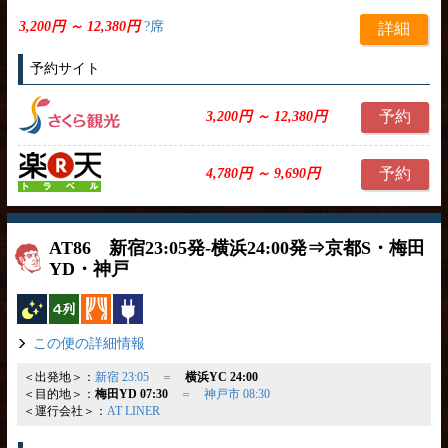
3,200円 ～ 12,380円
?席
詳細
予約サイト
予約
3,200円 ～ 12,380円
予約
4,780円 ～ 9,690円
AT86 新宿23:05発-横浜24:00発⇒京都S・梅田
YD・神戸
夜行バス
横4列
カーテン
コンセント
この便の詳細情報
＜出発地＞：
新宿 23:05
＝
横浜YC 24:00
＜目的地＞：
梅田YD 07:30
＝
神戸市 08:30
＜運行会社＞：
AT LINER