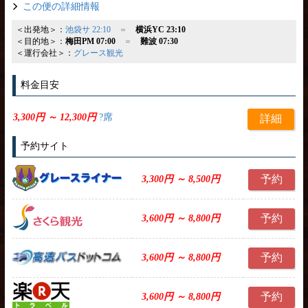
この便の詳細情報
＜出発地＞：
池袋サ 22:10
＝
横浜YC 23:10
＜目的地＞：
梅田PM 07:00
＝
難波 07:30
＜運行会社＞：
グレース観光
料金目安
3,300円 ～ 12,300円
?席
詳細
予約サイト
予約
3,300円 ～ 8,500円
予約
3,600円 ～ 8,800円
予約
3,600円 ～ 8,800円
予約
3,600円 ～ 8,800円