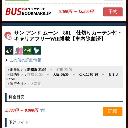
予約
5,300円 ～ 12,300円
サン アンド ムーン 801 仕切りカーテン付・
キャリアフリーWifi搭載【車内除菌済】
夜行バス
女性安心
横4列
トイレ付
この便の詳細情報
＜出発地＞：
新横浜 23:05
＝ 町田 23:50
＜目的地＞：
京都 05:50 ＝
大阪 06:50
＝
なんば 07:20
＝
ＵＳＪ
07:50
＜運行会社＞：
大新東
料金目安
3,300円 ～ 8,900円
?席
詳細
予約サイト