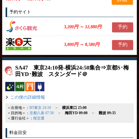
予約サイト
予約
3,200円 ～ 12,880円
予約
3,800円 ～ 8,580円
SA47 東京24:10発-横浜24:50集合⇒京都S･梅
田YD･難波 スタンダード＠
夜行バス
横4列
カーテン
コンセント
この便の詳細情報
＜出発地＞：
BT東京 24:10
＝
横浜東口 25:00
＜目的地＞：
京都八条 07:50
＝
梅田YD 09:00
＝
難波 09:35
＜運行会社＞：
桜交通
料金目安