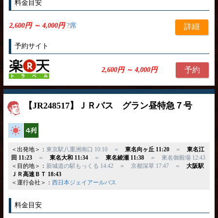
料金目安
2,600円 ～ 4,000円
?席
詳細
予約サイト
予約
2,600円 ～ 4,000円
【JR248517】ＪＲバス グラン昼特急７号
高速バス
横4列
＜出発地＞：
東京駅八重洲南口 10:10 ＝
東名向ヶ丘 11:20
＝
東名江
田 11:23
＝
東名大和 11:34
＝
東名綾瀬 11:38
＝ 東名御殿場 12:43
＜目的地＞：
新城道の駅もっくる 14:42 ＝ 京都深草 17:47 ＝
大阪駅
ＪＲ高速ＢＴ 18:43
＜運行会社＞：
西日本ジェイアールバス
料金目安