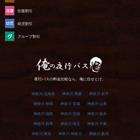
往復割引
幼児割引
グループ割引
俺の夜行バス
夜行バスの料金比較なら、俺に任せとけ。
神奈川 北海道
神奈川 青森
神奈川 岩手
神奈川 秋田
神奈川 宮城
神奈川 山形
神奈川 福島
神奈川 茨城
神奈川 栃木
神奈川 群馬
神奈川 埼玉
神奈川 千葉
神奈川 東京
神奈川 神奈川
神奈川 新潟