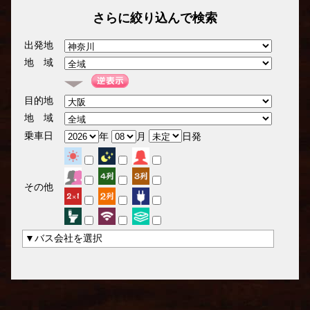
さらに絞り込んで検索
出発地
地 域
目的地
地 域
乗車日
年
月
日発
その他
▼バス会社を選択