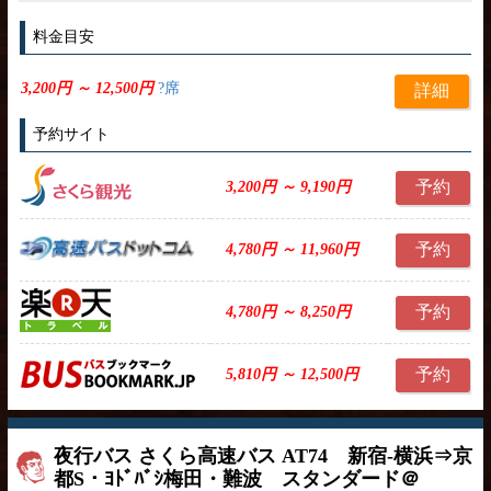
料金目安
3,200円 ～ 12,500円
?席
詳細
予約サイト
予約
3,200円 ～ 9,190円
予約
4,780円 ～ 11,960円
予約
4,780円 ～ 8,250円
予約
5,810円 ～ 12,500円
夜行バス さくら高速バス AT74 新宿-横浜⇒京
都S・ﾖﾄﾞﾊﾞｼ梅田・難波 スタンダード＠