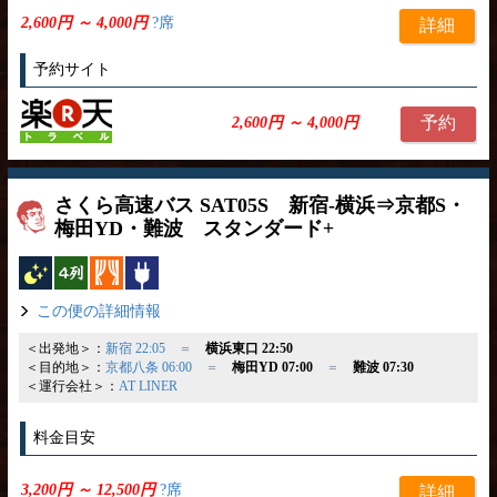
2,600円 ～ 4,000円
?席
詳細
予約サイト
予約
2,600円 ～ 4,000円
さくら高速バス SAT05S 新宿-横浜⇒京都S・
梅田YD・難波 スタンダード+
夜行バス
横4列
カーテン
コンセント
この便の詳細情報
＜出発地＞：
新宿 22:05
＝
横浜東口 22:50
＜目的地＞：
京都八条 06:00
＝
梅田YD 07:00
＝
難波 07:30
＜運行会社＞：
AT LINER
料金目安
3,200円 ～ 12,500円
?席
詳細