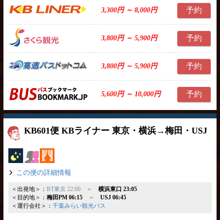
予約
3,300円 ～ 8,000円
予約
3,800円 ～ 5,900円
予約
3,800円 ～ 5,900円
予約
5,600円 ～ 10,000円
KB601便 KBライナー 東京・横浜→梅田・USJ
夜行バス
女性安心
カーテン
この便の詳細情報
＜出発地＞：
BT東京 22:00 ＝
横浜東口 23:05
＜目的地＞：
梅田PM 06:15
＝
USJ 06:45
＜運行会社＞：
千葉みらい観光バス