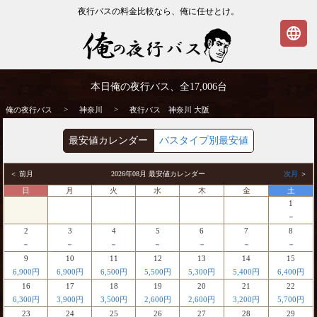
夜行バスの料金比較なら、俺に任せとけ。
language
神奈川発⇒大阪行 夜行バス・高速バス | 俺
本日俺の夜行バス、全
17,006
台
の夜行バス
>
>
俺の夜行バス
神奈川
夜行バス 神奈川 大阪
最安値カレンダー
バスタイプ別最安値
＜ 前月
2026年08月 最安値カレンダー
次月
＞
日
月
火
水
木
金
土
1
－
2
3
4
5
6
7
8
－
－
－
－
－
－
－
9
10
11
12
13
14
15
6,900円
6,900円
6,500円
5,500円
5,300円
5,400円
6,400円
16
17
18
19
20
21
22
6,300円
3,900円
3,500円
2,600円
2,600円
3,200円
5,700円
23
24
25
26
27
28
29