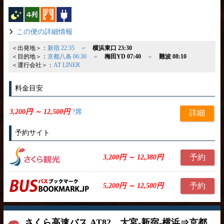
夜行バス
横4列
カーテン
コンセント
この便の詳細情報
＜出発地＞：
新宿 22:35
＝
横浜東口 23:30
＜目的地＞：
京都八条 06:30
＝
梅田YD 07:40
＝
難波 08:10
＜運行会社＞：
AT LINER
料金目安
3,200円 ～ 12,500円
?席
詳細
予約サイト
予約
3,200円 ～ 12,380円
予約
5,200円 ～ 12,500円
さくら高速バス AT82 大宮-新宿-横浜⇒京都