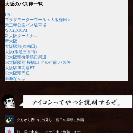
大阪のバス停一覧
USJ
プラザモータープール＜大阪梅田＞
天王寺公園バス駐車場
なんばOCAT
新大阪ターミナル
新大阪
大阪駅前(東梅田)
大阪(阪急三番街)
JR大阪駅御堂筋口周辺
JR大阪駅前 桜橋口 アルビ前 バス停
大阪駅JR高速BT
JR大阪駅周辺
南海なんば
アイコンってやつを説明するぜ
夕方から夜中に出発し、翌日の早朝に到着
朝・昼に出発し、その日中に到着します