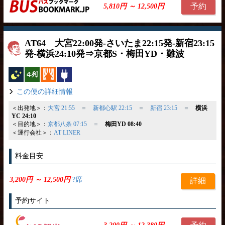
予約
5,810円 ～ 12,500円
AT64 大宮22:00発‐さいたま22:15発-新宿23:15
発-横浜24:10発⇒京都S・梅田YD・難波
夜行バス
横4列
カーテン
コンセント
この便の詳細情報
＜出発地＞：
大宮 21:55
＝
新都心駅 22:15
＝
新宿 23:15
＝
横浜
YC 24:10
＜目的地＞：
京都八条 07:15
＝
梅田YD 08:40
＜運行会社＞：
AT LINER
料金目安
3,200円 ～ 12,500円
?席
詳細
予約サイト