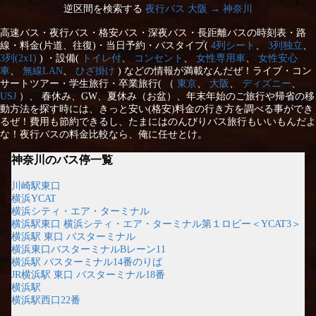
逆区間を検索する
夜行バス 大阪 → 神奈川
高速バス・夜行バス・格安バス・深夜バス・長距離バスの時刻表・路
線・料金(片道、往復)・当日予約・バスタイプ(
4列シート
、
3列独立
、
3列(2x1)
) ・設備(
トイレ付
、
コンセント
、
女性専用車
、
女性安心
車
、
無線LAN
、
ひざ掛け
) などの情報が満載なんだぜ！ライブ・コン
サートツアー・学生旅行・卒業旅行( （
東京
、
大阪
、
ディズニー
、
USJ
）、 春休み、GW、夏休み（お盆）、年末年始のご旅行や帰省の移
動方法を探す時には、きっと安い(格安)料金の行き方を調べる事ができ
るぜ！費用も節約できるし、たまにはのんびりバス旅行もいいもんだよ
な！夜行バスの料金比較なら、俺に任せとけ。
神奈川のバス停一覧
川崎駅東口
横浜YCAT
横浜シティ・エア・ターミナル
横浜駅東口 横浜シティ・エア・ターミナル第１ロビー＜YCAT3＞
横浜駅 東口 バスターミナル
横浜東口バスターミナルBレーン11
横浜駅 バスターミナル14番のりば
JR横浜駅 東口 バスターミナル18番
横浜駅
横浜駅西口22番