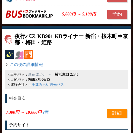
予約
5,000円 ～ 5,100円
夜行バス KB901 KBライナー 新宿・桜木町⇒京
都・梅田・姫路
夜行バス
女性安心
カーテン
この便の詳細情報
＜出発地＞：
新宿 21:40 ＝
横浜東口 22:45
＜目的地＞：
梅田PM 06:15
＜運行会社＞：
千葉みらい観光バス
料金目安
3,300円 ～ 10,000円
?席
詳細
予約サイト