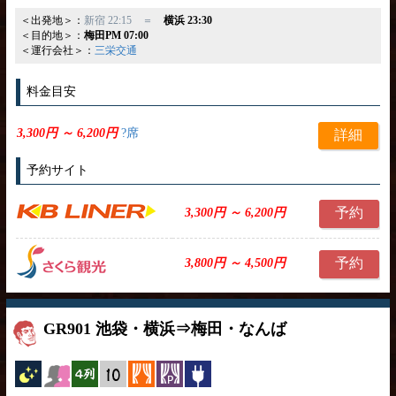
＜出発地＞：
新宿 22:15 ＝
横浜 23:30
＜目的地＞：
梅田PM 07:00
＜運行会社＞：
三栄交通
料金目安
3,300円 ～ 6,200円
?席
詳細
予約サイト
予約
3,300円 ～ 6,200円
予約
3,800円 ～ 4,500円
GR901 池袋・横浜⇒梅田・なんば
夜行バス
女性安心
横4列
縦10列
カーテン
パーソナルカーテン
コンセント