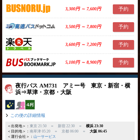
予約
3,300円 ～ 7,600円
予約
3,500円 ～ 7,800円
予約
3,600円 ～ 7,200円
予約
5,100円 ～ 8,900円
夜行バス AM731 アミー号 東京・新宿・横
浜⇒草津・京都・大阪
夜行バス
女性安心
横4列
この便の詳細情報
＜出発地＞：
東京 21:50 ＝ 新宿 22:30 ＝
横浜 23:30
＜目的地＞：
南草津 05:20 ＝ 京都 06:00 ＝
大阪 06:45
＜運行会社＞：
山一サービス