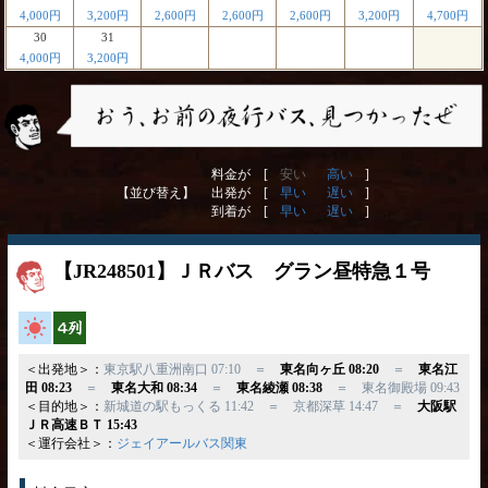
4,000円
3,200円
2,600円
2,600円
2,600円
3,200円
4,700円
30
31
4,000円
3,200円
料金が [
安い
高い
]
【並び替え】
出発が [
早い
遅い
]
到着が [
早い
遅い
]
【JR248501】ＪＲバス グラン昼特急１号
高速バス
横4列
＜出発地＞：
東京駅八重洲南口 07:10 ＝
東名向ヶ丘 08:20
＝
東名江
田 08:23
＝
東名大和 08:34
＝
東名綾瀬 08:38
＝ 東名御殿場 09:43
＜目的地＞：
新城道の駅もっくる 11:42 ＝ 京都深草 14:47 ＝
大阪駅
ＪＲ高速ＢＴ 15:43
＜運行会社＞：
ジェイアールバス関東