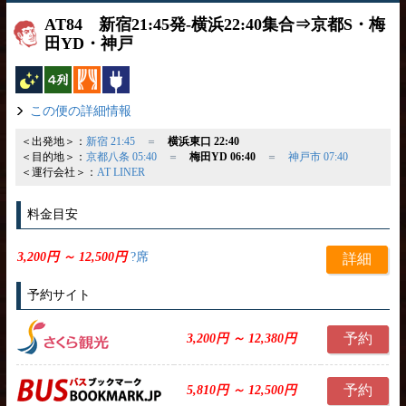
AT84 新宿21:45発-横浜22:40集合⇒京都S・梅
田YD・神戸
夜行バス
横4列
カーテン
コンセント
この便の詳細情報
＜出発地＞：
新宿 21:45
＝
横浜東口 22:40
＜目的地＞：
京都八条 05:40
＝
梅田YD 06:40
＝
神戸市 07:40
＜運行会社＞：
AT LINER
料金目安
3,200円 ～ 12,500円
?席
詳細
予約サイト
予約
3,200円 ～ 12,380円
予約
5,810円 ～ 12,500円