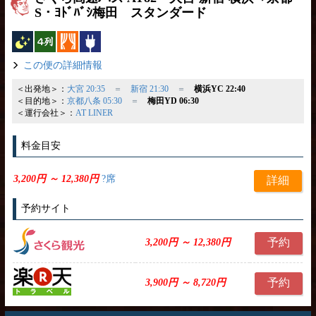
S・ﾖﾄﾞﾊﾞｼ梅田 スタンダード
夜行バス
横4列
カーテン
コンセント
この便の詳細情報
＜出発地＞：
大宮 20:35
＝
新宿 21:30
＝
横浜YC 22:40
＜目的地＞：
京都八条 05:30
＝
梅田YD 06:30
＜運行会社＞：
AT LINER
料金目安
3,200円 ～ 12,380円
?席
詳細
予約サイト
予約
3,200円 ～ 12,380円
予約
3,900円 ～ 8,720円