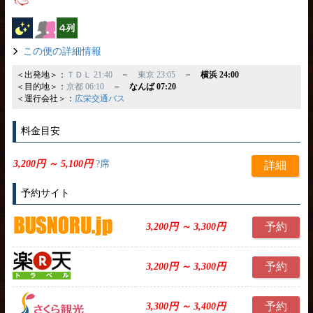
夜行バス
女性安心
横4列
この便の詳細情報
＜出発地＞：
ＴＤＬ 21:40 ＝ 東京 23:05 ＝
横浜 24:00
＜目的地＞：
京都 06:10 ＝
なんば 07:20
＜運行会社＞：
広栄交通バス
料金目安
3,200円 ～ 5,100円
?席
詳細
予約サイト
予約
3,200円 ～ 3,300円
予約
3,200円 ～ 3,300円
予約
3,300円 ～ 3,400円