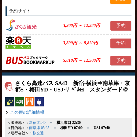
予約サイト
予約
3,200円 ～ 12,380円
予約
3,800円 ～ 8,820円
予約
5,810円 ～ 12,500円
さくら高速バス SA43 新宿-横浜⇒南草津・京
都S・梅田YD・USJ･ﾘｰﾍﾞﾙH スタンダード＠
夜行バス
横4列
カーテン
コンセント
この便の詳細情報
＜出発地＞：
新宿 21:40
＝
横浜東口 22:30
＜目的地＞：
南草津 05:25
＝
梅田YD 07:00
＝
USJ 07:40
＜運行会社＞：
桜交通