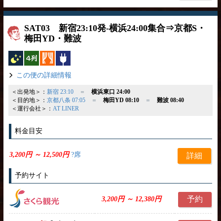
SAT03 新宿23:10発-横浜24:00集合⇒京都S・
梅田YD・難波
夜行バス
横4列
カーテン
コンセント
この便の詳細情報
＜出発地＞：
新宿 23:10
＝
横浜東口 24:00
＜目的地＞：
京都八条 07:05
＝
梅田YD 08:10
＝
難波 08:40
＜運行会社＞：
AT LINER
料金目安
3,200円 ～ 12,500円
?席
詳細
予約サイト
予約
3,200円 ～ 12,380円