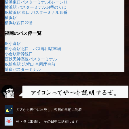
横浜東口バスターミナルBレーン11
横浜駅 バスターミナル14番のりば
JR横浜駅 東口 バスターミナル18番
横浜駅
横浜駅西口22番
福岡のバス停一覧
JR小倉駅
JR小倉駅北口 バス専用駐車場
小倉駅新幹線口
西鉄天神高速バスターミナル
JR博多駅 筑紫口 合同庁舎前
博多バスターミナル
アイコンってやつを説明するぜ
夕方から夜中に出発し、翌日の早朝に到着
朝・昼に出発し、その日中に到着します