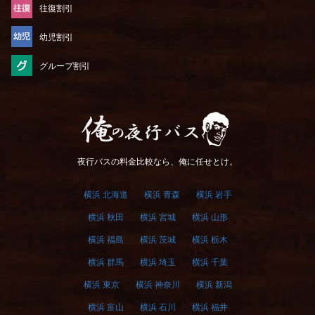
往復割引
幼児割引
グループ割引
俺の夜行バス
夜行バスの料金比較なら、俺に任せとけ。
横浜 北海道
横浜 青森
横浜 岩手
横浜 秋田
横浜 宮城
横浜 山形
横浜 福島
横浜 茨城
横浜 栃木
横浜 群馬
横浜 埼玉
横浜 千葉
横浜 東京
横浜 神奈川
横浜 新潟
横浜 富山
横浜 石川
横浜 福井