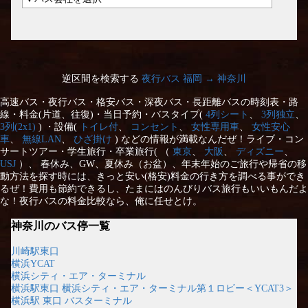
逆区間を検索する
夜行バス 福岡 → 神奈川
高速バス・夜行バス・格安バス・深夜バス・長距離バスの時刻表・路
線・料金(片道、往復)・当日予約・バスタイプ(
4列シート
、
3列独立
、
3列(2x1)
) ・設備(
トイレ付
、
コンセント
、
女性専用車
、
女性安心
車
、
無線LAN
、
ひざ掛け
) などの情報が満載なんだぜ！ライブ・コン
サートツアー・学生旅行・卒業旅行( （
東京
、
大阪
、
ディズニー
、
USJ
）、 春休み、GW、夏休み（お盆）、年末年始のご旅行や帰省の移
動方法を探す時には、きっと安い(格安)料金の行き方を調べる事ができ
るぜ！費用も節約できるし、たまにはのんびりバス旅行もいいもんだよ
な！夜行バスの料金比較なら、俺に任せとけ。
神奈川のバス停一覧
川崎駅東口
横浜YCAT
横浜シティ・エア・ターミナル
横浜駅東口 横浜シティ・エア・ターミナル第１ロビー＜YCAT3＞
横浜駅 東口 バスターミナル