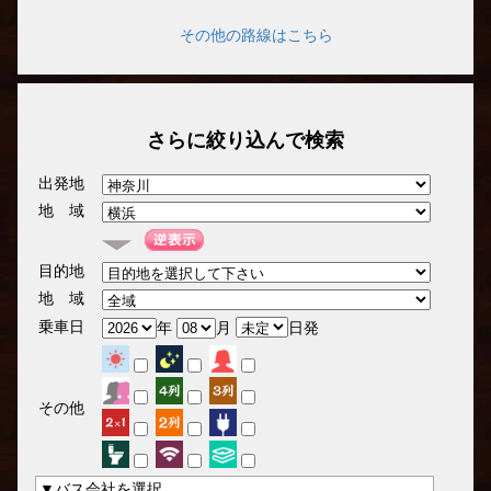
その他の路線はこちら
さらに絞り込んで検索
出発地
地 域
目的地
地 域
乗車日
年
月
日発
その他
▼バス会社を選択