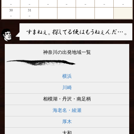
－
－
－
－
－
－
－
30
31
－
－
神奈川の出発地域一覧
横浜
川崎
相模湖・丹沢・南足柄
海老名・綾瀬
厚木
大和