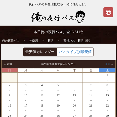
夜行バスの料金比較なら、俺に任せとけ。
language
横浜発⇒福岡行 夜行バス・高速バス | 俺の
本日俺の夜行バス、全
16,811
台
夜行バス
>
>
>
俺の夜行バス
神奈川
横浜
夜行バス 横浜 福岡
最安値カレンダー
バスタイプ別最安値
＜ 前月
2026年08月 最安値カレンダー
次月
＞
日
月
火
水
木
金
土
1
－
2
3
4
5
6
7
8
－
－
－
－
－
－
－
9
10
11
12
13
14
15
－
－
－
－
－
－
－
16
17
18
19
20
21
22
－
－
－
－
－
－
－
23
24
25
26
27
28
29