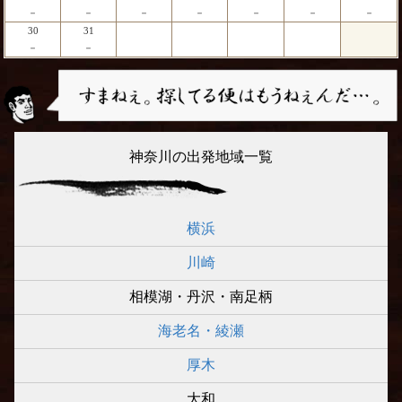
－
－
－
－
－
－
－
30
31
－
－
神奈川の出発地域一覧
横浜
川崎
相模湖・丹沢・南足柄
海老名・綾瀬
厚木
大和