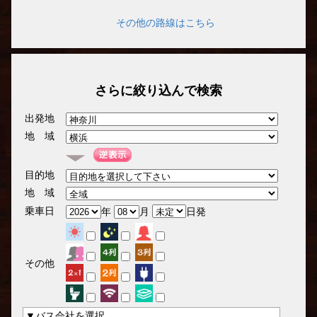
その他の路線はこちら
さらに絞り込んで検索
出発地
地 域
目的地
地 域
乗車日
年
月
日発
その他
▼バス会社を選択