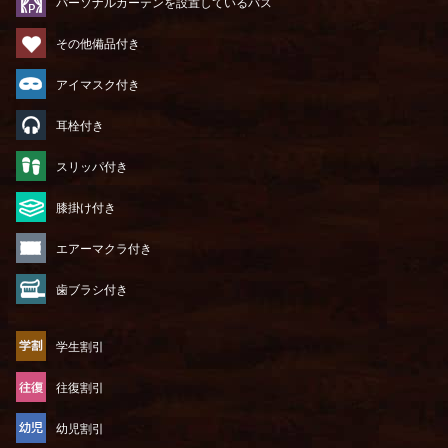
パーソナルカーテンを設置しているバス
その他備品付き
アイマスク付き
耳栓付き
スリッパ付き
膝掛け付き
エアーマクラ付き
歯ブラシ付き
学生割引
往復割引
幼児割引