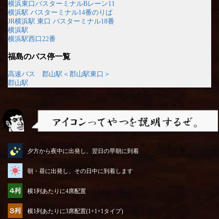
横浜東口バスターミナルBレーン11
横浜駅 バスターミナル14番のりば
JR横浜駅 東口 バスターミナル18番
横浜駅
横浜駅西口22番
福島のバス停一覧
高速バス 郡山駅＜郡山駅東口＞
郡山駅
アイコンってやつを説明するぜ
夕方から夜中に出発し、翌日の早朝に到着
朝・昼に出発し、その日中に到着します
横1列あたりに4席配置
横1列あたりに3席配置(1+1+1タイプ)