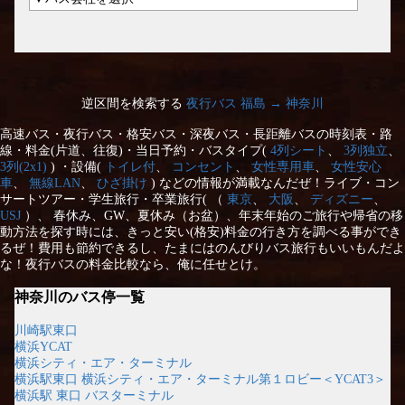
逆区間を検索する
夜行バス 福島 → 神奈川
高速バス・夜行バス・格安バス・深夜バス・長距離バスの時刻表・路
線・料金(片道、往復)・当日予約・バスタイプ(
4列シート
、
3列独立
、
3列(2x1)
) ・設備(
トイレ付
、
コンセント
、
女性専用車
、
女性安心
車
、
無線LAN
、
ひざ掛け
) などの情報が満載なんだぜ！ライブ・コン
サートツアー・学生旅行・卒業旅行( （
東京
、
大阪
、
ディズニー
、
USJ
）、 春休み、GW、夏休み（お盆）、年末年始のご旅行や帰省の移
動方法を探す時には、きっと安い(格安)料金の行き方を調べる事ができ
るぜ！費用も節約できるし、たまにはのんびりバス旅行もいいもんだよ
な！夜行バスの料金比較なら、俺に任せとけ。
神奈川のバス停一覧
川崎駅東口
横浜YCAT
横浜シティ・エア・ターミナル
横浜駅東口 横浜シティ・エア・ターミナル第１ロビー＜YCAT3＞
横浜駅 東口 バスターミナル