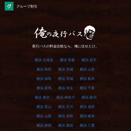
グループ割引
俺の夜行バス
夜行バスの料金比較なら、俺に任せとけ。
横浜 北海道
横浜 青森
横浜 岩手
横浜 秋田
横浜 宮城
横浜 山形
横浜 福島
横浜 茨城
横浜 栃木
横浜 群馬
横浜 埼玉
横浜 千葉
横浜 東京
横浜 神奈川
横浜 新潟
横浜 富山
横浜 石川
横浜 福井
横浜 山梨
横浜 長野
横浜 岐阜
横浜 静岡
横浜 愛知
横浜 三重