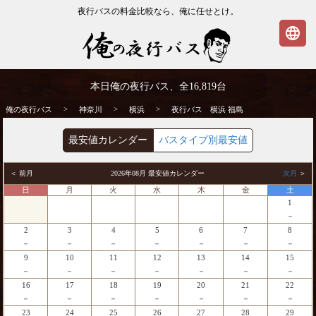
夜行バスの料金比較なら、俺に任せとけ。
language
横浜発⇒福島行 夜行バス・高速バス | 俺の
本日俺の夜行バス、全
16,819
台
夜行バス
>
>
>
俺の夜行バス
神奈川
横浜
夜行バス 横浜 福島
最安値カレンダー
バスタイプ別最安値
＜ 前月
2026年08月 最安値カレンダー
次月
＞
日
月
火
水
木
金
土
1
－
2
3
4
5
6
7
8
－
－
－
－
－
－
－
9
10
11
12
13
14
15
－
－
－
－
－
－
－
16
17
18
19
20
21
22
－
－
－
－
－
－
－
23
24
25
26
27
28
29