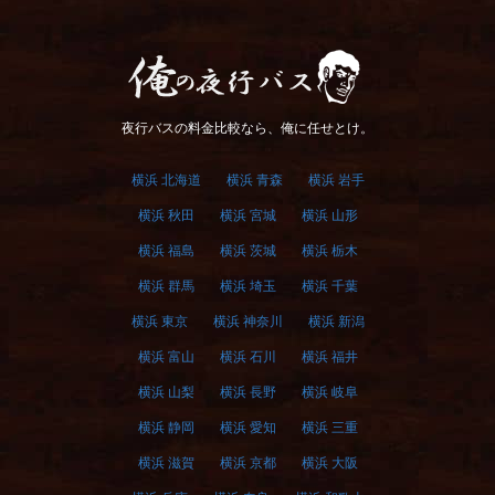
俺の夜行バス
夜行バスの料金比較なら、俺に任せとけ。
横浜 北海道
横浜 青森
横浜 岩手
横浜 秋田
横浜 宮城
横浜 山形
横浜 福島
横浜 茨城
横浜 栃木
横浜 群馬
横浜 埼玉
横浜 千葉
横浜 東京
横浜 神奈川
横浜 新潟
横浜 富山
横浜 石川
横浜 福井
横浜 山梨
横浜 長野
横浜 岐阜
横浜 静岡
横浜 愛知
横浜 三重
横浜 滋賀
横浜 京都
横浜 大阪