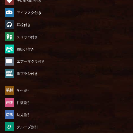
その他備品付き
アイマスク付き
耳栓付き
スリッパ付き
膝掛け付き
エアーマクラ付き
歯ブラシ付き
学生割引
往復割引
幼児割引
グループ割引