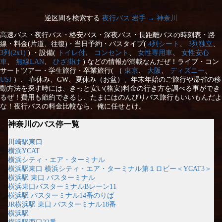
逆区間を検索する
夜行バス 岩手 → 神奈川
高速バス・夜行バス・格安バス・深夜バス・長距離バスの時刻表・路
線・料金(片道、往復)・当日予約・バスタイプ(
4列シート
、
3列独立
、
3列(2x1)
) ・設備(
トイレ付
、
コンセント
、
女性専用車
、
女性安心
車
、
無線LAN
、
ひざ掛け
) などの情報が満載なんだぜ！ライブ・コン
サートツアー・学生旅行・卒業旅行( （
東京
、
大阪
、
ディズニー
、
USJ
）、 春休み、GW、夏休み（お盆）、年末年始のご旅行や帰省の移
動方法を探す時には、きっと安い(格安)料金の行き方を調べる事ができ
るぜ！費用も節約できるし、たまにはのんびりバス旅行もいいもんだよ
な！夜行バスの料金比較なら、俺に任せとけ。
神奈川のバス停一覧
川崎駅東口
横浜YCAT
横浜シティ・エア・ターミナル
横浜駅東口 横浜シティ・エア・ターミナル第１ロビー＜YCAT3＞
横浜駅 東口 バスターミナル
横浜東口バスターミナルBレーン11
横浜駅 バスターミナル14番のりば
JR横浜駅 東口 バスターミナル18番
横浜駅