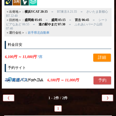
＜出発地＞：
横浜YCAT 20:35
＝ BT東京A 21:35 ＝ さいたま新都心
BT 22:40
＜目的地＞：
盛岡南 05:05
＝
盛岡 05:15
＝
宮古 06:45
＝ シート
ピアなあど 06:55 ＝
道の駅やまだ 07:30
＝ ふれあいパーク山田
07:40
＜運行会社＞：
岩手県北自動車
料金目安
6,100円 ～ 11,000円
?席
詳細
予約サイト
予約
6,100円 ～ 11,000円
1 - 2件 / 2件
《
》
1