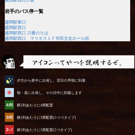
横浜駅西口22番
岩手のバス停一覧
盛岡駅東口
盛岡駅西口
盛岡駅西口 25番のりば
盛岡駅西口 マリオス１Ｆ市民文化ホール前
アイコンってやつを説明するぜ
夕方から夜中に出発し、翌日の早朝に到着
朝・昼に出発し、その日中に到着します
横1列あたりに4席配置
横1列あたりに3席配置(1+1+1タイプ)
横1列あたりに3席配置(2+1タイプ)