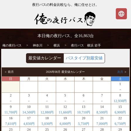
夜行バスの料金比較なら、俺に任せとけ。
language
横浜発⇒岩手行 夜行バス・高速バス | 俺の
本日俺の夜行バス、全
16,863
台
夜行バス
>
>
>
俺の夜行バス
神奈川
横浜
夜行バス 横浜 岩手
最安値カレンダー
バスタイプ別最安値
＜ 前月
2026年08月 最安値カレンダー
次月
＞
日
月
火
水
木
金
土
1
－
2
3
4
5
6
7
8
－
－
－
－
－
－
12,930円
9
10
11
12
13
14
15
11,700円
14,500円
12,880円
11,660円
10,710円
8,500円
6,900円
16
17
18
19
20
21
22
7,610円
4,830円
5,030円
6,000円
5,750円
7,000円
6,750円
23
24
25
26
27
28
29