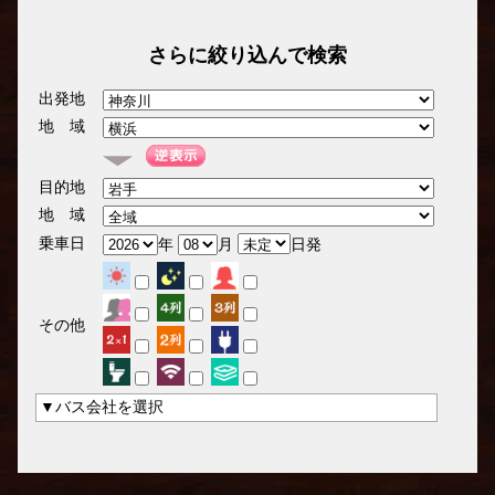
さらに絞り込んで検索
出発地
地 域
目的地
地 域
乗車日
年
月
日発
その他
▼バス会社を選択