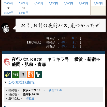
7,000円
5,600円
4,300円
5,750円
6,000円
9,160円
6,760円
30
31
5,500円
5,930円
料金が [
安い
高い
]
【並び替え】
出発が [
早い
遅い
]
到着が [
早い
遅い
]
夜行バス KR701 キラキラ号 横浜・新宿⇒
盛岡・弘前・青森
夜行バス
横4列
縦9列
カーテン
トイレ付
この便の詳細情報
＜出発地＞：
横浜YC 21:10
＝
新宿 22:20
＜目的地＞：
盛岡駅 06:00
＜運行会社＞：
桜交通