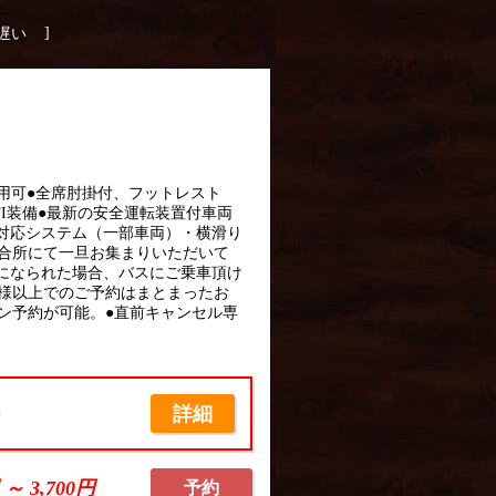
]
遅い
利用可●全席肘掛付、フットレスト
FI装備●最新の安全運転装置付車両
対応システム（一部車両）・横滑り
合所にて一旦お集まりいただいて
になられた場合、バスにご乗車頂け
名様以上でのご予約はまとまったお
イン予約が可能。●直前キャンセル専
詳細
席
 ～ 3,700円
予約