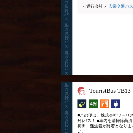
＜運行会社＞
広栄交通バ
TouristBus
夜行バス
横4列
カーテン
コンセ
■この便は、株式会社ツーリスト
列)バス！ ■車内を清掃除菌
梅田・難波着が終着となりま
い。