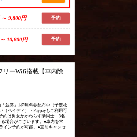
 ～ 9,800円
予約
 ～ 10,800円
予約
リーWifi搭載【車内除
「並盛」1杯無料券配布中（予定枚
ペイディ）・Paypayもご利用可
ご予約は男女かかわらず隣同士 3名
る場合がございます。●車内を常
ンライン予約が可能。●直前キャンセ