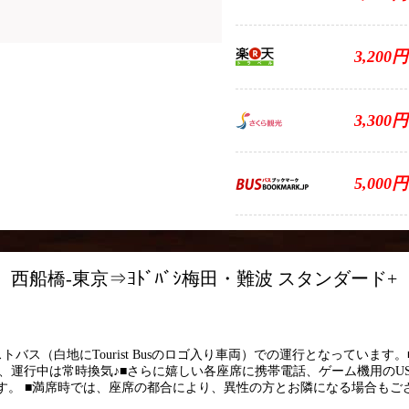
ス
3,200円
3,300円
5,000円
 TB13 西船橋-東京⇒ﾖﾄﾞﾊﾞｼ梅田・難波 スタンダード+
ント
バス（白地にTourist Busのロゴ入り車両）での運行となっています。
済、運行中は常時換気♪■さらに嬉しい各座席に携帯電話、ゲーム機用のU
す。 ■満席時では、座席の都合により、異性の方とお隣になる場合もご