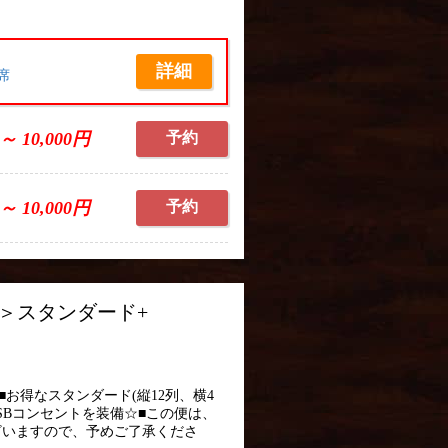
詳細
席
 ～ 10,000円
予約
 ～ 10,000円
予約
経由＞スタンダード+
■お得なスタンダード(縦12列、横4
SBコンセントを装備☆■この便は、
ざいますので、予めご了承くださ