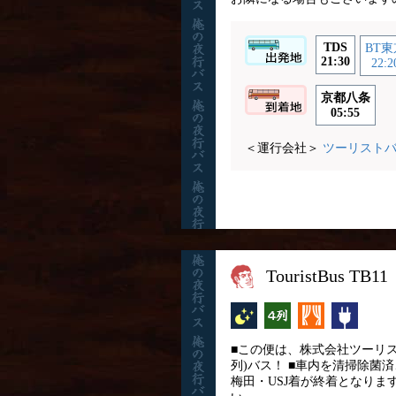
TDS
BT東
21:30
22:2
京都八条
05:55
＜運行会社＞
ツーリスト
TouristBu
夜行バス
横4列
カーテン
コンセ
■この便は、株式会社ツーリスト
列)バス！ ■車内を清掃除菌
梅田・USJ着が終着となり