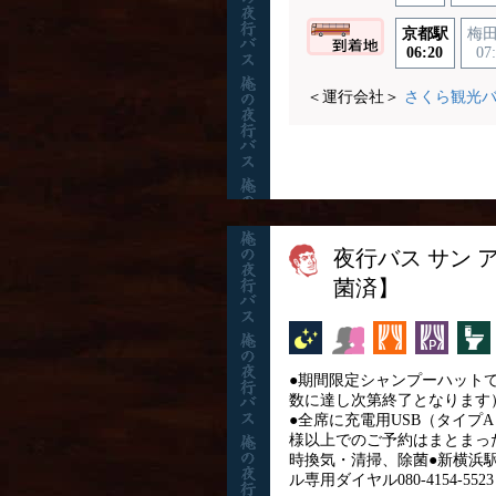
京都駅
梅田
06:20
07
＜運行会社＞
さくら観光
夜行バス サン 
菌済】
夜行バス
女性安心
カーテン
パーソ
●期間限定シャンプーハット
数に達し次第終了となります）
●全席に充電用USB（タイプ
様以上でのご予約はまとまっ
時換気・清掃、除菌●新横浜駅
ル専用ダイヤル080-4154-