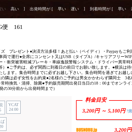
]
]
安い
高い
出発時間が [
早い
遅い
到着時間が [
早い
便 161
AN
コンセント
ズ プレゼント●決済方法多様！あと払い（ペイディ）・Paypayもご
の車両で運行●全席にコンセント又はUSB（タイプA）/キャリアフリーWI
ー・衝突被害軽減ブレーキ・車線逸脱警報システム・ドライバー異常時
等）●ご予約は、必ず関西に到着日の前日でお願い致します。●横浜は待
たします。集合時間までに必ずお越し下さい。集合時間を過ぎてお越し
性の隣は必ず女性をお約束●2名様のご予約は男女かかわらず隣同士 3
常時換気・清掃、除菌●予約販売期間出発日当日の18：00までオンラ
6（出発の30分前から出発時間まで）
料金目安
YCAT
京
24:00
5
3,200円 ～
5,100円
?
んば
20
3,200円