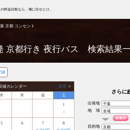
スの料金比較なら、俺に任せとけ。
葉 京都 コンセント
発 京都行き 夜行バス 検索結果
安値
 最安値カレンダー
次月
＞
さらに
水
木
金
土
出発地
1
地 域
－
5
6
7
8
目的地