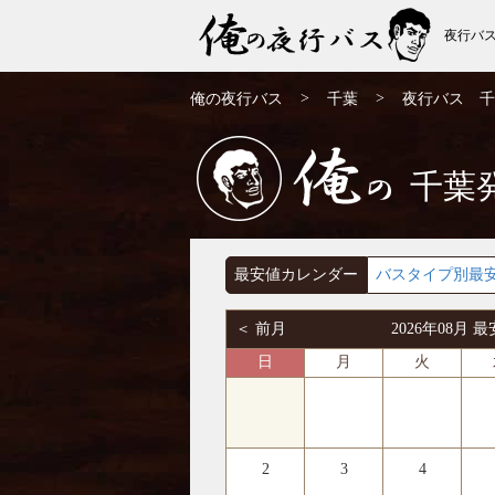
夜行バ
千葉発⇒京都行 夜行バス・高速バス | 俺の
>
>
俺の夜行バス
千葉
夜行バス 千
夜行バス
千葉
俺の
最安値カレンダー
バスタイプ別最
＜ 前月
2026年08月
日
月
火
2
3
4