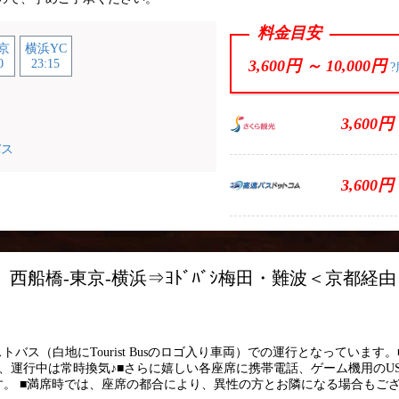
料金目安
京
横浜YC
0
23:15
3,600円 ～
10,000円
?
3,600円
バス
3,600円
s TB11 西船橋-東京-横浜⇒ﾖﾄﾞﾊﾞｼ梅田・難波＜京都
ント
バス（白地にTourist Busのロゴ入り車両）での運行となっています。
済、運行中は常時換気♪■さらに嬉しい各座席に携帯電話、ゲーム機用のU
ます。 ■満席時では、座席の都合により、異性の方とお隣になる場合もご