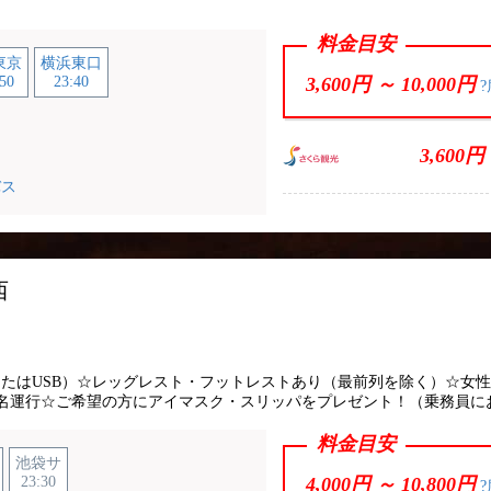
料金目安
東京
横浜東口
50
23:40
3,600円 ～
10,000円
?
3,600円
バス
西
ント
またはUSB）☆レッグレスト・フットレストあり（最前列を除く）☆女
名運行☆ご希望の方にアイマスク・スリッパをプレゼント！（乗務員に
料金目安
池袋サ
23:30
4,000円 ～
10,800円
?