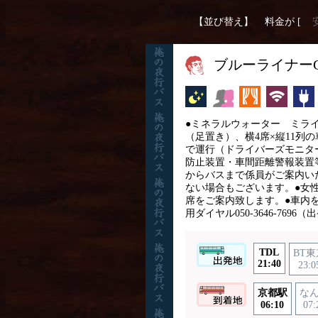
【並び替え】
料金が [
ブルーライナーG
夜行バス
女性安心
カーテン
無線L
●ミネラルウォーター ミライ
（足置き）、横4席×縦11列
で運行（ドライバーズモニタ
防止装置・車間距離警報装置
からバスまで係員がご案内い
ない場合もございます。●女
席をご案内致します。●車内を
用ダイヤル050-3646-769
TDL
BT東
21:40
23:0
京都駅
な
06:10
07: