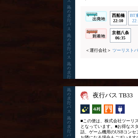
西船橋
BT
22:10
22:
京都八条
06:35
＜運行会社＞
ツーリスト
夜行バス TB33 
夜行バス
横4列
カーテン
コンセ
■この便は、株式会社ツーリストバ
となっています。■お得なスタ
話、ゲーム機用のUSBコン
お隣になる場合もございます