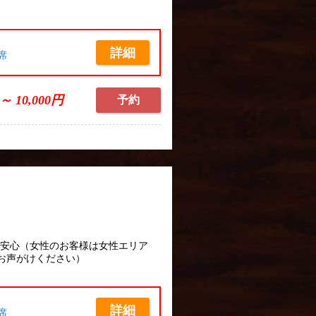
詳細
席
 ～ 10,000円
予約
性安心（女性のお客様は女性エリア
お声がけください）
詳細
席