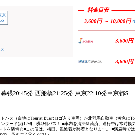
料金目安
東京
55
3,600円 ～
10,000円
?
3,600円
バス
3,600円
幕張20:45発-西船橋21:25発-東京22:10発⇒京都S
ント
ス（白地にTourist Busのロゴ入り車両）か北群馬自動車（黄色にTour
ンダード(縦12列、横4列)バス！ ■車内を清掃除菌済、運行中は常時換
セントを装備☆■この便は、梅田、難波着が終着となります。 ■満席時で
ので、予めご了承ください。