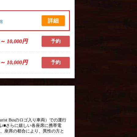
詳細
席
 ～ 10,000円
予約
 ～ 10,000円
予約
ist Busのロゴ入り車両）での運行
気♪■さらに嬉しい各座席に携帯電
は、座席の都合により、異性の方と