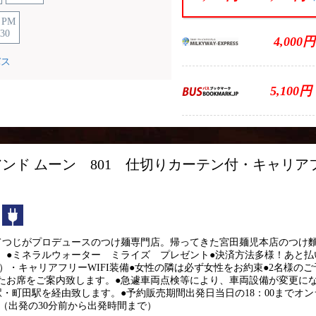
PM
:30
4,000円
バス
5,100円
アンド ムーン 801 仕切りカーテン付・キャリアフ
ナルカーテン
トイレ付
コンセント
てつじがプロデュースのつけ麺専門店。帰ってきた宮田麺児本店のつけ麵
●ミネラルウォーター ミライズ プレゼント●決済方法多様！あと払い（
A）・キャリアフリーWIFI装備●女性の隣は必ず女性をお約束●2名様の
たお席をご案内致します。●急遽車両点検等により、車両設備が変更にな
・町田駅を経由致します。●予約販売期間出発日当日の18：00までオ
5523（出発の30分前から出発時間まで）