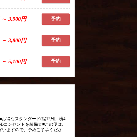
 ～ 3,900円
予約
 ～ 3,800円
予約
 ～ 5,100円
予約
■お得なスタンダード(縦12列、横4
SBコンセントを装備☆■この便は、
ざいますので、予めご了承くださ