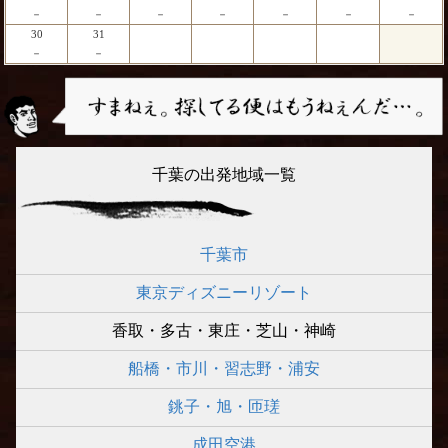
－
－
－
－
－
－
－
30
31
－
－
千葉の出発地域一覧
千葉市
東京ディズニーリゾート
香取・多古・東庄・芝山・神崎
船橋・市川・習志野・浦安
銚子・旭・匝瑳
成田空港