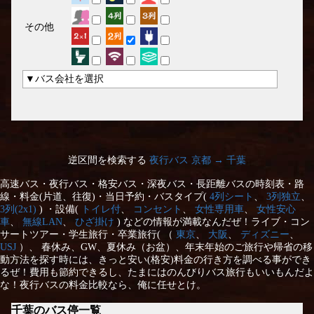
その他
▼バス会社を選択
逆区間を検索する
夜行バス 京都 → 千葉
高速バス・夜行バス・格安バス・深夜バス・長距離バスの時刻表・路
線・料金(片道、往復)・当日予約・バスタイプ(
4列シート
、
3列独立
、
3列(2x1)
) ・設備(
トイレ付
、
コンセント
、
女性専用車
、
女性安心
車
、
無線LAN
、
ひざ掛け
) などの情報が満載なんだぜ！ライブ・コン
サートツアー・学生旅行・卒業旅行( （
東京
、
大阪
、
ディズニー
、
USJ
）、 春休み、GW、夏休み（お盆）、年末年始のご旅行や帰省の移
動方法を探す時には、きっと安い(格安)料金の行き方を調べる事ができ
るぜ！費用も節約できるし、たまにはのんびりバス旅行もいいもんだよ
な！夜行バスの料金比較なら、俺に任せとけ。
千葉のバス停一覧