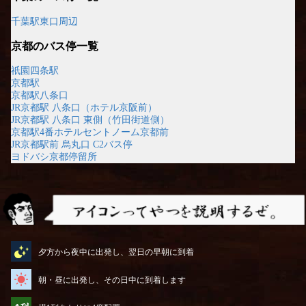
千葉駅東口周辺
京都のバス停一覧
祇園四条駅
京都駅
京都駅八条口
JR京都駅 八条口（ホテル京阪前）
JR京都駅 八条口 東側（竹田街道側）
京都駅4番ホテルセントノーム京都前
JR京都駅前 烏丸口 C2バス停
ヨドバシ京都停留所
アイコンってやつを説明するぜ
夕方から夜中に出発し、翌日の早朝に到着
朝・昼に出発し、その日中に到着します