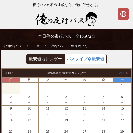
夜行バスの料金比較なら、俺に任せとけ。
language
千葉発⇒京都行 夜行バス・高速バス | 俺の
本日俺の夜行バス、全
16,972
台
夜行バス
>
>
俺の夜行バス
千葉
夜行バス 千葉 京都 2列
最安値カレンダー
バスタイプ別最安値
＜ 前月
2026年08月 最安値カレンダー
次月
＞
日
月
火
水
木
金
土
1
－
2
3
4
5
6
7
8
－
－
－
－
－
－
－
9
10
11
12
13
14
15
－
－
－
－
－
－
－
16
17
18
19
20
21
22
－
－
－
－
－
－
－
23
24
25
26
27
28
29