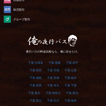
往復割引
幼児割引
グループ割引
俺の夜行バス
夜行バスの料金比較なら、俺に任せとけ。
千葉 北海道
千葉 青森
千葉 岩手
千葉 秋田
千葉 宮城
千葉 山形
千葉 福島
千葉 茨城
千葉 栃木
千葉 群馬
千葉 埼玉
千葉 千葉
千葉 東京
千葉 神奈川
千葉 新潟
千葉 富山
千葉 石川
千葉 福井