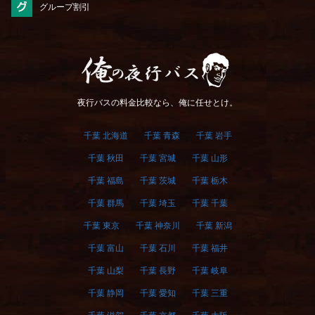
グループ割引
俺の夜行バス
夜行バスの料金比較なら、俺に任せとけ。
千葉 北海道
千葉 青森
千葉 岩手
千葉 秋田
千葉 宮城
千葉 山形
千葉 福島
千葉 茨城
千葉 栃木
千葉 群馬
千葉 埼玉
千葉 千葉
千葉 東京
千葉 神奈川
千葉 新潟
千葉 富山
千葉 石川
千葉 福井
千葉 山梨
千葉 長野
千葉 岐阜
千葉 静岡
千葉 愛知
千葉 三重