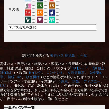
その他
▼バス会社を選択
逆区間を検索する
夜行バス 鹿児島 → 千葉
高速バス・夜行バス・格安バス・深夜バス・長距離バスの時刻表・路
線・料金(片道、往復)・当日予約・バスタイプ(
4列シート
、
3列独立
、
3列(2x1)
) ・設備(
トイレ付
、
コンセント
、
女性専用車
、
女性安心
車
、
無線LAN
、
ひざ掛け
) などの情報が満載なんだぜ！ライブ・コン
サートツアー・学生旅行・卒業旅行( （
東京
、
大阪
、
ディズニー
、
USJ
）、 春休み、GW、夏休み（お盆）、年末年始のご旅行や帰省の移
動方法を探す時には、きっと安い(格安)料金の行き方を調べる事ができ
るぜ！費用も節約できるし、たまにはのんびりバス旅行もいいもんだよ
な！夜行バスの料金比較なら、俺に任せとけ。
千葉のバス停一覧