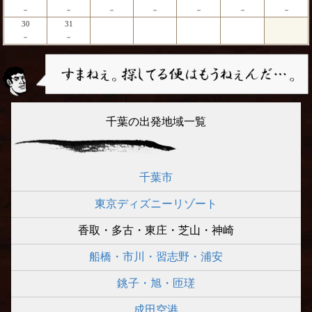
－
－
－
－
－
－
－
30
31
－
－
千葉の出発地域一覧
千葉市
東京ディズニーリゾート
香取・多古・東庄・芝山・神崎
船橋・市川・習志野・浦安
銚子・旭・匝瑳
成田空港