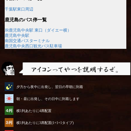
千葉駅東口周辺
鹿児島のバス停一覧
JR鹿児島中央駅 東口（ダイエー横）
鹿児島中央駅
南国交通バスターミナル
鹿児島中央西口観光バス駐車場
アイコンってやつを説明するぜ
夕方から夜中に出発し、翌日の早朝に到着
朝・昼に出発し、その日中に到着します
横1列あたりに4席配置
横1列あたりに3席配置(1+1+1タイプ)