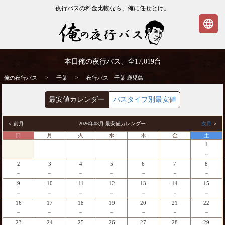
夜行バスの料金比較なら、俺に任せとけ。
language
千葉発⇒鹿児島行 夜行バス・高速バス | 俺
本日俺の夜行バス、全
17,019
台
の夜行バス
>
>
俺の夜行バス
千葉
夜行バス 千葉 鹿児島
最安値カレンダー
バスタイプ別最安値
＜ 前月
2026年08月 最安値カレンダー
次月
＞
日
月
火
水
木
金
土
1
－
2
3
4
5
6
7
8
－
－
－
－
－
－
－
9
10
11
12
13
14
15
－
－
－
－
－
－
－
16
17
18
19
20
21
22
－
－
－
－
－
－
－
23
24
25
26
27
28
29