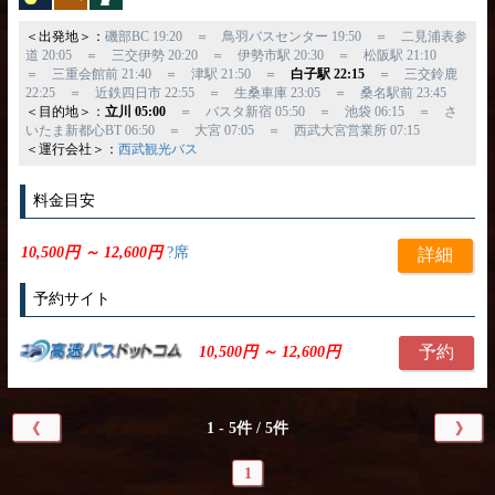
＜出発地＞：
磯部BC 19:20 ＝ 鳥羽バスセンター 19:50 ＝ 二見浦表参
道 20:05 ＝ 三交伊勢 20:20 ＝ 伊勢市駅 20:30 ＝ 松阪駅 21:10
＝ 三重会館前 21:40 ＝ 津駅 21:50 ＝
白子駅 22:15
＝ 三交鈴鹿
22:25 ＝ 近鉄四日市 22:55 ＝ 生桑車庫 23:05 ＝ 桑名駅前 23:45
＜目的地＞：
立川 05:00
＝ バスタ新宿 05:50 ＝ 池袋 06:15 ＝ さ
いたま新都心BT 06:50 ＝ 大宮 07:05 ＝ 西武大宮営業所 07:15
＜運行会社＞：
西武観光バス
料金目安
10,500円 ～ 12,600円
?席
詳細
予約サイト
予約
10,500円 ～ 12,600円
1 - 5件 / 5件
《
》
1