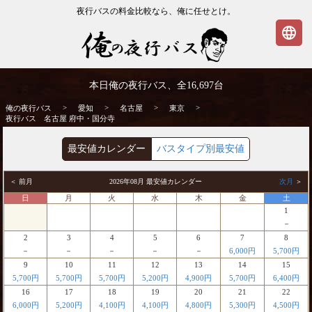
夜行バスの料金比較なら、俺に任せとけ。
language
名古屋発⇒府中・国分寺行 夜行バス・高
本日俺の夜行バス、全
16,697
台
速バス | 俺の夜行バス
>
>
>
>
俺の夜行バス
愛知
名古屋
東京
夜行バス 名古屋 府中・国分寺
最安値カレンダー
バスタイプ別最安値
＜ 前月
2026年08月 最安値カレンダー
次月
＞
日
月
火
水
木
金
土
1
－
2
3
4
5
6
7
8
－
－
－
－
－
6,000円
5,700円
9
10
11
12
13
14
15
5,700円
5,700円
5,700円
5,200円
4,900円
5,700円
6,400円
16
17
18
19
20
21
22
6,000円
5,200円
4,100円
4,100円
4,800円
5,300円
4,500円