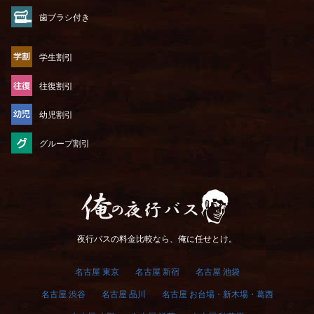
歯ブラシ付き
学生割引
往復割引
幼児割引
グループ割引
俺の夜行バス
夜行バスの料金比較なら、俺に任せとけ。
名古屋 東京
名古屋 新宿
名古屋 池袋
名古屋 渋谷
名古屋 品川
名古屋 お台場・新木場・葛西