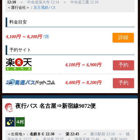
12:10
＝ 中央道深大寺 12:14 ＝ 中央道三鷹 12:16
＜運行会社＞：
京王電鉄バス
料金目安
4,100円 ～ 8,200円
?席
詳細
予約サイト
予約
4,100円 ～ 6,900円
予約
4,400円 ～ 8,200円
夜行バス 名古屋⇒新宿線9072便
夜行バス
横4列
＜出発地＞：
名鉄ＢＣ 22:30
＝
栄 22:45
＝ 勝川駅前 23:10 ＝ 桃
花台ＢＳ 23:27 ＝ 多治見 23:37 ＝ 瑞浪天徳 23:49 ＝ 恵那 24:03