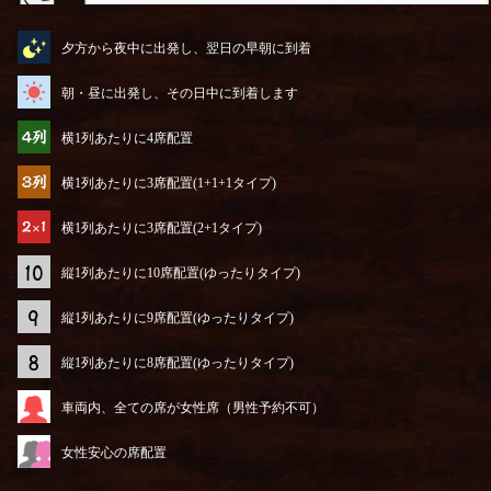
アイコンってやつを説明するぜ
夕方から夜中に出発し、翌日の早朝に到着
朝・昼に出発し、その日中に到着します
横1列あたりに4席配置
横1列あたりに3席配置(1+1+1タイプ)
横1列あたりに3席配置(2+1タイプ)
縦1列あたりに10席配置(ゆったりタイプ)
縦1列あたりに9席配置(ゆったりタイプ)
縦1列あたりに8席配置(ゆったりタイプ)
車両内、全ての席が女性席（男性予約不可）
女性安心の席配置