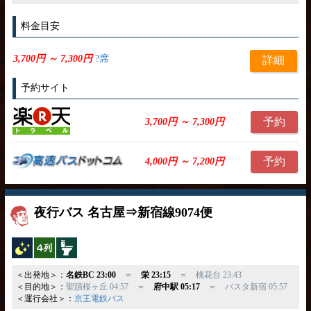
料金目安
3,700円 ～ 7,300円
?席
詳細
予約サイト
予約
3,700円 ～ 7,300円
予約
4,000円 ～ 7,200円
夜行バス 名古屋⇒新宿線9074便
夜行バス
横4列
トイレ付
＜出発地＞：
名鉄BC 23:00
＝
栄 23:15
＝ 桃花台 23:43
＜目的地＞：
聖蹟桜ヶ丘 04:57 ＝
府中駅 05:17
＝ バスタ新宿 05:57
＜運行会社＞：
京王電鉄バス