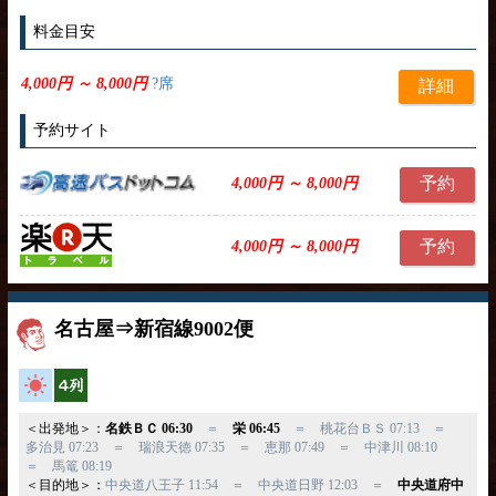
料金目安
4,000円 ～ 8,000円
?席
詳細
予約サイト
予約
4,000円 ～ 8,000円
予約
4,000円 ～ 8,000円
名古屋⇒新宿線9002便
高速バス
横4列
＜出発地＞：
名鉄ＢＣ 06:30
＝
栄 06:45
＝ 桃花台ＢＳ 07:13 ＝
多治見 07:23 ＝ 瑞浪天徳 07:35 ＝ 恵那 07:49 ＝ 中津川 08:10
＝ 馬篭 08:19
＜目的地＞：
中央道八王子 11:54 ＝ 中央道日野 12:03 ＝
中央道府中