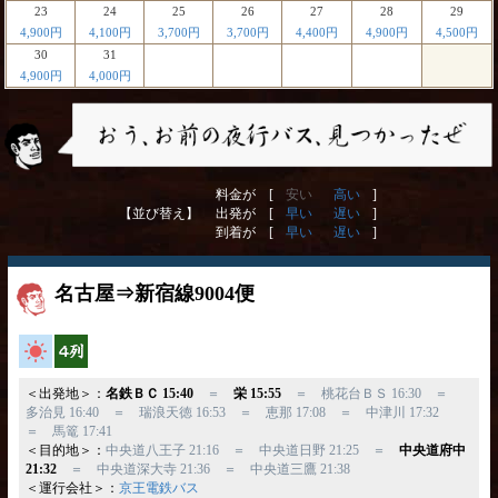
23
24
25
26
27
28
29
4,900円
4,100円
3,700円
3,700円
4,400円
4,900円
4,500円
30
31
4,900円
4,000円
料金が [
安い
高い
]
【並び替え】
出発が [
早い
遅い
]
到着が [
早い
遅い
]
名古屋⇒新宿線9004便
高速バス
横4列
＜出発地＞：
名鉄ＢＣ 15:40
＝
栄 15:55
＝ 桃花台ＢＳ 16:30 ＝
多治見 16:40 ＝ 瑞浪天徳 16:53 ＝ 恵那 17:08 ＝ 中津川 17:32
＝ 馬篭 17:41
＜目的地＞：
中央道八王子 21:16 ＝ 中央道日野 21:25 ＝
中央道府中
21:32
＝ 中央道深大寺 21:36 ＝ 中央道三鷹 21:38
＜運行会社＞：
京王電鉄バス