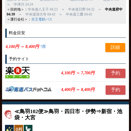
＝ 中津川 24:24
＜目的地＞：
中央道八王子 04:23 ＝ 中央道日野 04:32 ＝
中央道府中
04:39
＝ 中央道深大寺 04:43 ＝ 中央道三鷹 04:45
＜運行会社＞：
京王電鉄バス
料金目安
4,100円 ～ 8,400円
?席
詳細
予約サイト
予約
4,100円 ～ 7,700円
予約
4,400円 ～ 8,400円
≪鳥羽102便≫鳥羽・四日市・伊勢⇒新宿・池
袋・大宮
夜行バス
独立3列
トイレ付