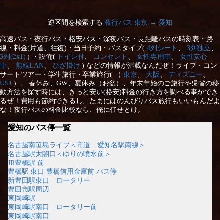
逆区間を検索する
夜行バス 東京 → 愛知
高速バス・夜行バス・格安バス・深夜バス・長距離バスの時刻表・路
線・料金(片道、往復)・当日予約・バスタイプ(
4列シート
、
3列独立
、
3列(2x1)
) ・設備(
トイレ付
、
コンセント
、
女性専用車
、
女性安心
車
、
無線LAN
、
ひざ掛け
) などの情報が満載なんだぜ！ライブ・コン
サートツアー・学生旅行・卒業旅行( （
東京
、
大阪
、
ディズニー
、
USJ
）、 春休み、GW、夏休み（お盆）、年末年始のご旅行や帰省の移
動方法を探す時には、きっと安い(格安)料金の行き方を調べる事ができ
るぜ！費用も節約できるし、たまにはのんびりバス旅行もいいもんだよ
な！夜行バスの料金比較なら、俺に任せとけ。
愛知のバス停一覧
名古屋南笹島ライブ＜市道 愛知名駅南線＞
名古屋駅太閤口＜ゆりの噴水前＞
JR豊橋駅 前
豊橋駅 東口 豊橋信用金庫前 バス停
新豊田駅東口 ロータリー
豊田市駅周辺
東岡崎駅
東岡崎駅南口 ロータリー前
東岡崎駅南口