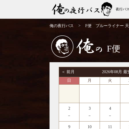
夜行バ
F便 ブルーライナー 天王寺・梅田⇒新
>
俺の夜行バス
F便 ブルーライナー 
宿・東京・大宮 | 俺の夜行バス
F便
俺の
＜ 前月
2026年08月
日
月
火
2
3
4
－
－
－
9
10
11