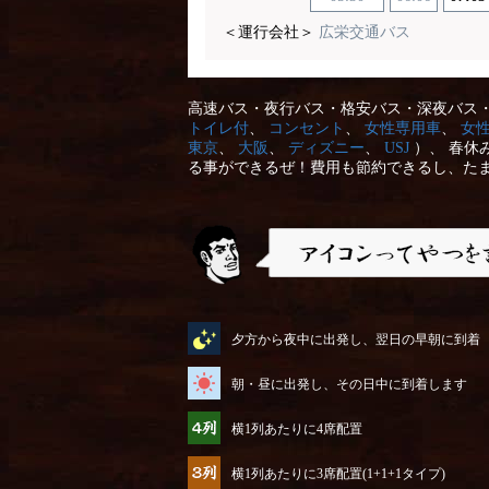
＜運行会社＞
広栄交通バス
高速バス・夜行バス・格安バス・深夜バス・
トイレ付
、
コンセント
、
女性専用車
、
女
東京
、
大阪
、
ディズニー
、
USJ
）、 春休
る事ができるぜ！費用も節約できるし、た
アイコンってやつを説明するぜ
夕方から夜中に出発し、翌日の早朝に到着
朝・昼に出発し、その日中に到着します
横1列あたりに4席配置
横1列あたりに3席配置(1+1+1タイプ)