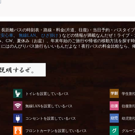
長距離バスの時刻表・路線・料金(片道、往復)・当日予約・バスタイプ
性安心車
、
無線LAN
、
ひざ掛け
) などの情報が満載なんだぜ！ライブ・
み、GW、夏休み（お盆）、年末年始のご旅行や帰省の移動方法を探す時
まにはのんびりバス旅行もいいもんだよな！夜行バスの料金比較なら、
トイレを設置しているバス
学生割
無線LANを設置しているバス
往復割
コンセントを設置しているバス
幼児割
フロントカーテンを設置しているバス
グルー