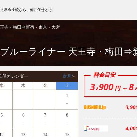
スの料金比較なら、俺に任せとけ。
天王寺・梅田⇒新宿・東京・大宮
 ブルーライナー 天王寺・梅田⇒
料金目安
 最安値カレンダー
次月
＞
水
木
金
土
円 ～
1
－
3,90
5
6
7
8
－
－
－
－
4,00
12
13
14
15