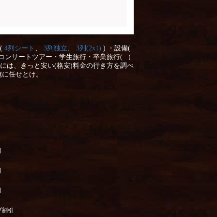
(
4列シート
、
3列独立
、
3列(2x1)
) ・設備(
コンサートツアー・学生旅行・卒業旅行( （
には、きっと安い(格安)料金の行き方を調べ
俺に任せとけ。
引
引
引
プ割引