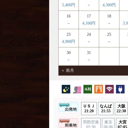
5,400円
－
4,300円
16
17
18
－
4,100円
－
3,
23
24
25
4,900円
－
－
30
31
－
－
＜ 前月
夜行バス
女性安心
横4列
カーテン
無線LA
ＵＳＪ
なんば
大阪
21:20
21:55
22:30
羽田空港
東京
大宮
05:30
06:06
07:05