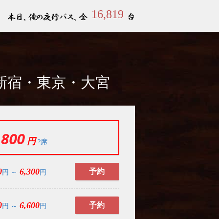
16,819
新宿・東京・大宮
円
?席
0
6,300
予約
円 ～
円
0
6,600
予約
円 ～
円