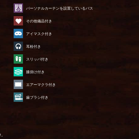
パーソナルカーテンを設置しているバス
その他備品付き
アイマスク付き
耳栓付き
）
スリッパ付き
膝掛け付き
エアーマクラ付き
歯ブラシ付き
け。