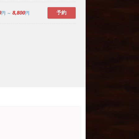
0
8,800
予約
円 ～
円