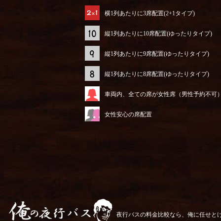
横1列あたりに3席配置(2+1タイプ)
縦1列あたりに10席配置(ゆったりタイプ)
縦1列あたりに9席配置(ゆったりタイプ)
縦1列あたりに8席配置(ゆったりタイプ)
車両内、全ての席が女性席（男性予約不可
女性安心の席配置
夜行バスの料金比較なら、俺に任せと