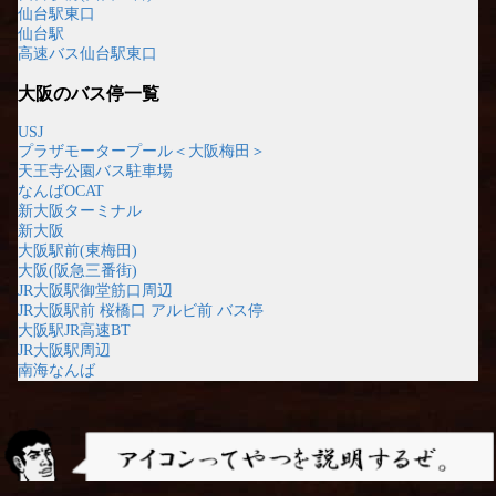
仙台駅東口
仙台駅
高速バス仙台駅東口
大阪のバス停一覧
USJ
プラザモータープール＜大阪梅田＞
天王寺公園バス駐車場
なんばOCAT
新大阪ターミナル
新大阪
大阪駅前(東梅田)
大阪(阪急三番街)
JR大阪駅御堂筋口周辺
JR大阪駅前 桜橋口 アルビ前 バス停
大阪駅JR高速BT
JR大阪駅周辺
南海なんば
アイコンってやつを説明するぜ