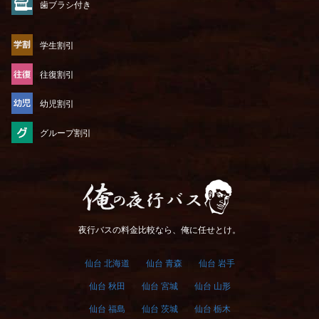
歯ブラシ付き
学生割引
往復割引
幼児割引
グループ割引
俺の夜行バス
夜行バスの料金比較なら、俺に任せとけ。
仙台 北海道
仙台 青森
仙台 岩手
仙台 秋田
仙台 宮城
仙台 山形
仙台 福島
仙台 茨城
仙台 栃木