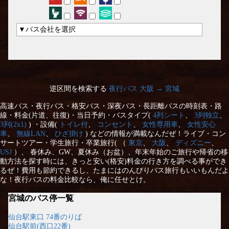
▼バス会社を選択
逆区間を検索する
夜行バス 大阪 → 宮城
高速バス・夜行バス・格安バス・深夜バス・長距離バスの時刻表・路
線・料金(片道、往復)・当日予約・バスタイプ(
4列シート
、
3列独立
、
3列(2x1)
) ・設備(
トイレ付
、
コンセント
、
女性専用車
、
女性安心
車
、
無線LAN
、
ひざ掛け
) などの情報が満載なんだぜ！ライブ・コン
サートツアー・学生旅行・卒業旅行( （
東京
、
大阪
、
ディズニー
、
USJ
）、 春休み、GW、夏休み（お盆）、年末年始のご旅行や帰省の移
動方法を探す時には、きっと安い(格安)料金の行き方を調べる事ができ
るぜ！費用も節約できるし、たまにはのんびりバス旅行もいいもんだよ
な！夜行バスの料金比較なら、俺に任せとけ。
宮城のバス停一覧
仙台駅東口 74番のりば
仙台駅前(西口22番)