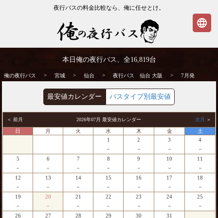
夜行バスの料金比較なら、俺に任せとけ。
language
仙台発⇒大阪行 7月発 夜行バス・高速バス
本日俺の夜行バス、全
16,819
台
| 俺の夜行バス
>
>
>
>
俺の夜行バス
宮城
仙台
夜行バス 仙台 大阪
7月発
最安値カレンダー
バスタイプ別最安値
＜ 前月
2026年07月 最安値カレンダー
次月
＞
日
月
火
水
木
金
土
1
2
3
4
－
－
－
－
5
6
7
8
9
10
11
－
－
－
－
－
－
－
12
13
14
15
16
17
18
－
－
－
－
－
－
－
19
20
21
22
23
24
25
－
－
－
－
－
－
－
26
27
28
29
30
31