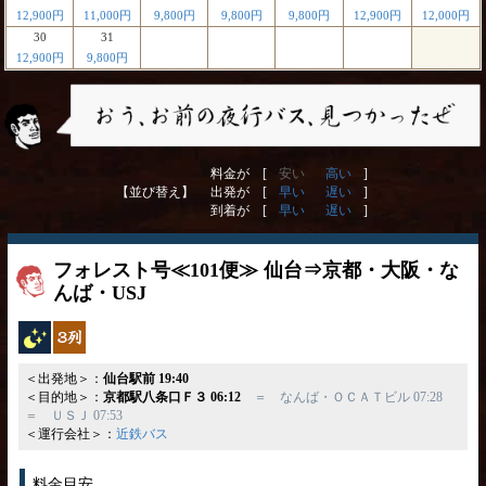
12,900円
11,000円
9,800円
9,800円
9,800円
12,900円
12,000円
30
31
12,900円
9,800円
料金が [
安い
高い
]
【並び替え】
出発が [
早い
遅い
]
到着が [
早い
遅い
]
フォレスト号≪101便≫ 仙台⇒京都・大阪・な
んば・USJ
夜行バス
独立3列
＜出発地＞：
仙台駅前 19:40
＜目的地＞：
京都駅八条口Ｆ３ 06:12
＝ なんば・ＯＣＡＴビル 07:28
＝ ＵＳＪ 07:53
＜運行会社＞：
近鉄バス
料金目安