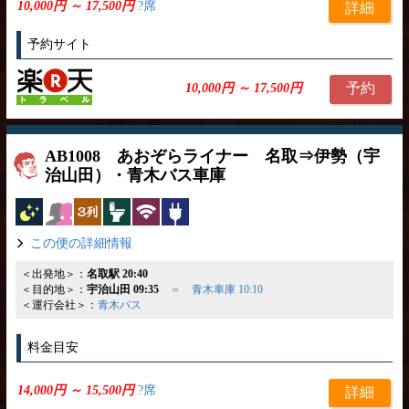
10,000円 ～ 17,500円
?席
詳細
予約サイト
予約
10,000円 ～ 17,500円
AB1008 あおぞらライナー 名取⇒伊勢（宇
治山田）・青木バス車庫
夜行バス
女性安心
独立3列
トイレ付
無線LAN
コンセント
この便の詳細情報
＜出発地＞：
名取駅 20:40
＜目的地＞：
宇治山田 09:35
＝
青木車庫 10:10
＜運行会社＞：
青木バス
料金目安
14,000円 ～ 15,500円
?席
詳細