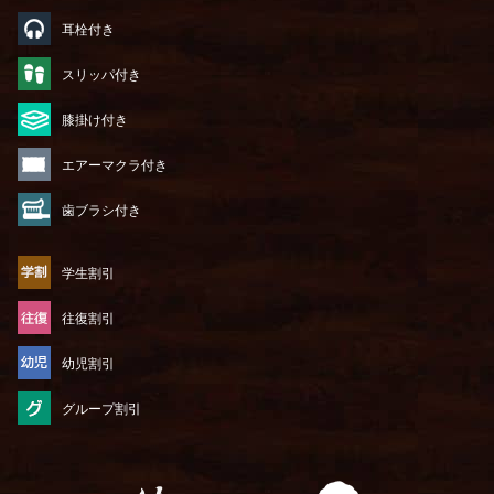
耳栓付き
スリッパ付き
膝掛け付き
エアーマクラ付き
歯ブラシ付き
学生割引
往復割引
幼児割引
グループ割引