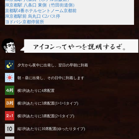
JR京都駅 八条口 東側（竹田街道側）
京都駅4番ホテルセントノーム京都前
JR京都駅前 烏丸口 C2バス停
ヨドバシ京都停留所
アイコンってやつを説明するぜ
夕方から夜中に出発し、翌日の早朝に到着
朝・昼に出発し、その日中に到着します
横1列あたりに4席配置
横1列あたりに3席配置(1+1+1タイプ)
横1列あたりに3席配置(2+1タイプ)
縦1列あたりに10席配置(ゆったりタイプ)