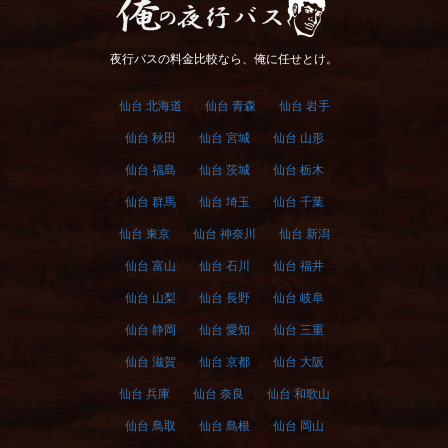
俺の夜行バス
夜行バスの料金比較なら、俺に任せとけ。
仙台 北海道
仙台 青森
仙台 岩手
仙台 秋田
仙台 宮城
仙台 山形
仙台 福島
仙台 茨城
仙台 栃木
仙台 群馬
仙台 埼玉
仙台 千葉
仙台 東京
仙台 神奈川
仙台 新潟
仙台 富山
仙台 石川
仙台 福井
仙台 山梨
仙台 長野
仙台 岐阜
仙台 静岡
仙台 愛知
仙台 三重
仙台 滋賀
仙台 京都
仙台 大阪
仙台 兵庫
仙台 奈良
仙台 和歌山
仙台 鳥取
仙台 島根
仙台 岡山