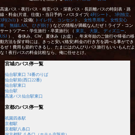
高速バス・夜行バス・格安バス・深夜バス・長距離バスの時刻表・路
線・料金(片道、往復)・当日予約・バスタイプ(
4列シート
、
3列独立
、
3列(2x1)
) ・設備(
トイレ付
、
コンセント
、
女性専用車
、
女性安心
車
、
無線LAN
、
ひざ掛け
) などの情報が満載なんだぜ！ライブ・コン
サートツアー・学生旅行・卒業旅行( （
東京
、
大阪
、
ディズニー
、
USJ
）、 春休み、GW、夏休み（お盆）、年末年始のご旅行や帰省の移
動方法を探す時には、きっと安い(格安)料金の行き方を調べる事ができ
るぜ！費用も節約できるし、たまにはのんびりバス旅行もいいもんだよ
な！夜行バスの料金比較なら、俺に任せとけ。
宮城のバス停一覧
仙台駅東口 74番のりば
仙台駅前(西口22番)
仙台駅東口
仙台駅
高速バス仙台駅東口
京都のバス停一覧
祇園四条駅
京都駅
京都駅八条口
JR京都駅 八条口（ホテル京阪前）