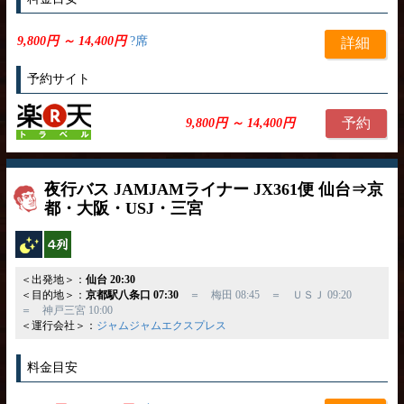
9,800円 ～ 14,400円
?席
詳細
予約サイト
予約
9,800円 ～ 14,400円
夜行バス JAMJAMライナー JX361便 仙台⇒京
都・大阪・USJ・三宮
夜行バス
横4列
＜出発地＞：
仙台 20:30
＜目的地＞：
京都駅八条口 07:30
＝ 梅田 08:45 ＝ ＵＳＪ 09:20
＝ 神戸三宮 10:00
＜運行会社＞：
ジャムジャムエクスプレス
料金目安