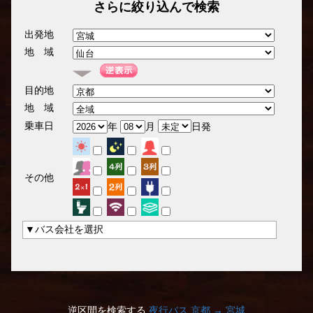
さらに絞り込んで検索
出発地
地 域
目的地
地 域
乗車日
年
月
日発
その他
▼バス会社を選択
逆区間を検索する
夜行バス 京都 → 宮城