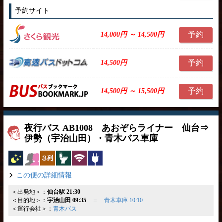
予約サイト
予約
14,000円 ～ 14,500円
予約
14,500円
予約
14,500円 ～ 15,500円
夜行バス AB1008 あおぞらライナー 仙台⇒
伊勢（宇治山田）・青木バス車庫
夜行バス
女性安心
独立3列
トイレ付
無線LAN
コンセント
この便の詳細情報
＜出発地＞：
仙台駅 21:30
＜目的地＞：
宇治山田 09:35
＝
青木車庫 10:10
＜運行会社＞：
青木バス