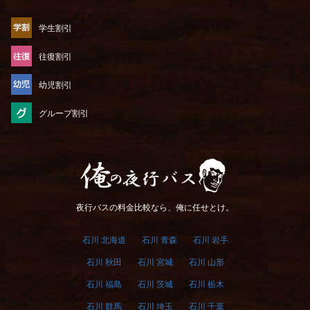
学生割引
往復割引
幼児割引
グループ割引
俺の夜行バス
夜行バスの料金比較なら、俺に任せとけ。
石川 北海道
石川 青森
石川 岩手
石川 秋田
石川 宮城
石川 山形
石川 福島
石川 茨城
石川 栃木
石川 群馬
石川 埼玉
石川 千葉