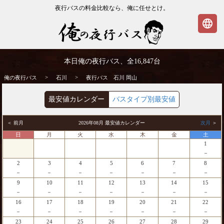
夜行バスの料金比較なら、俺に任せとけ。
language
石川発⇒岡山行 夜行バス・高速バス | 俺の
本日俺の夜行バス、全
16,847
台
夜行バス
>
>
俺の夜行バス
石川
夜行バス 石川 岡山
最安値カレンダー
バスタイプ別最安値
＜ 前月
2026年08月 最安値カレンダー
次月
＞
日
月
火
水
木
金
土
1
－
2
3
4
5
6
7
8
－
－
－
－
－
－
－
9
10
11
12
13
14
15
－
－
－
－
－
－
－
16
17
18
19
20
21
22
－
－
－
－
－
－
－
23
24
25
26
27
28
29