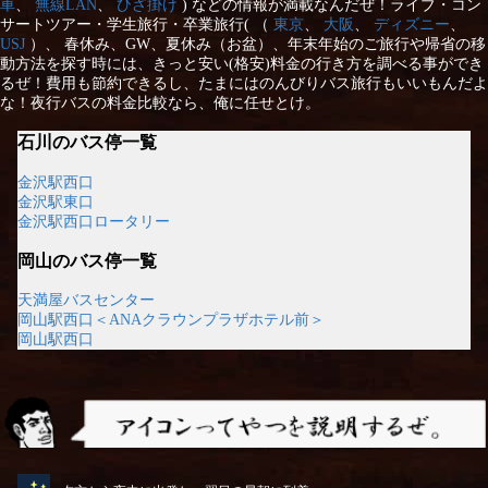
車
、
無線LAN
、
ひざ掛け
) などの情報が満載なんだぜ！ライブ・コン
サートツアー・学生旅行・卒業旅行( （
東京
、
大阪
、
ディズニー
、
USJ
）、 春休み、GW、夏休み（お盆）、年末年始のご旅行や帰省の移
動方法を探す時には、きっと安い(格安)料金の行き方を調べる事ができ
るぜ！費用も節約できるし、たまにはのんびりバス旅行もいいもんだよ
な！夜行バスの料金比較なら、俺に任せとけ。
石川のバス停一覧
金沢駅西口
金沢駅東口
金沢駅西口ロータリー
岡山のバス停一覧
天満屋バスセンター
岡山駅西口＜ANAクラウンプラザホテル前＞
岡山駅西口
アイコンってやつを説明するぜ