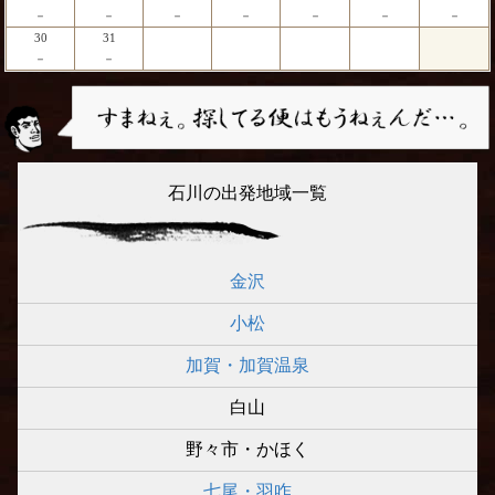
－
－
－
－
－
－
－
30
31
－
－
石川の出発地域一覧
金沢
小松
加賀・加賀温泉
白山
野々市・かほく
七尾・羽咋