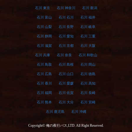
石川 東京
石川 神奈川
石川 新潟
石川 富山
石川 石川
石川 福井
石川 山梨
石川 長野
石川 岐阜
石川 静岡
石川 愛知
石川 三重
石川 滋賀
石川 京都
石川 大阪
石川 兵庫
石川 奈良
石川 和歌山
石川 鳥取
石川 島根
石川 岡山
石川 広島
石川 山口
石川 徳島
石川 香川
石川 愛媛
石川 高知
石川 福岡
石川 佐賀
石川 長崎
石川 熊本
石川 大分
石川 宮崎
石川 鹿児島
石川 沖縄
Copyright© 俺の夜行バス,LTD. All Right Reserved.