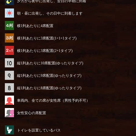
夕方から夜中に出発し、翌日の早朝に到着
朝・昼に出発し、その日中に到着します
横1列あたりに4席配置
横1列あたりに3席配置(1+1+1タイプ)
横1列あたりに3席配置(2+1タイプ)
縦1列あたりに10席配置(ゆったりタイプ)
縦1列あたりに9席配置(ゆったりタイプ)
縦1列あたりに8席配置(ゆったりタイプ)
車両内、全ての席が女性席（男性予約不可）
女性安心の席配置
トイレを設置しているバス