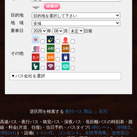
目的地
地 域
乗車日
年
月
日発
その他
▼バス会社を選択
逆区間を検索する
夜行バス 岡山 → 石川
高速バス・夜行バス・格安バス・深夜バス・長距離バスの時刻表・路
線・料金(片道、往復)・当日予約・バスタイプ(
4列シート
、
3列独立
、
3列(2x1)
) ・設備(
トイレ付
、
コンセント
、
女性専用車
、
女性安心