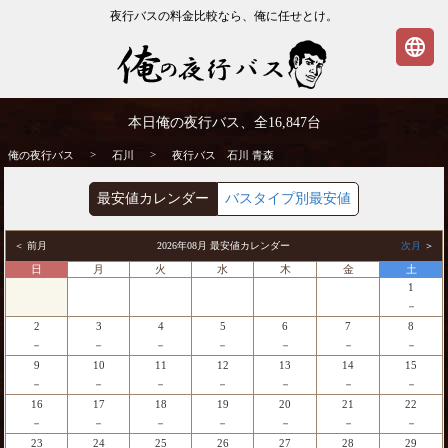
夜行バスの料金比較なら、俺に任せとけ。
language
石川発⇒青森行 夜行バス・高速バス | 俺の
本日俺の夜行バス、全
16,847
台
夜行バス
>
>
俺の夜行バス
石川
夜行バス 石川 青森
最安値カレンダー
バスタイプ別最安値
＜ 前月
2026年08月 最安値カレンダー
次月
＞
日
月
火
水
木
金
土
1
－
2
3
4
5
6
7
8
－
－
－
－
－
－
－
9
10
11
12
13
14
15
－
－
－
－
－
－
－
16
17
18
19
20
21
22
－
－
－
－
－
－
－
23
24
25
26
27
28
29