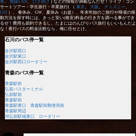
車
、
無線LAN
、
ひざ掛け
) などの情報が満載なんだぜ！ライブ・コン
サートツアー・学生旅行・卒業旅行( （
東京
、
大阪
、
ディズニー
、
USJ
）、 春休み、GW、夏休み（お盆）、年末年始のご旅行や帰省の移
動方法を探す時には、きっと安い(格安)料金の行き方を調べる事ができ
るぜ！費用も節約できるし、たまにはのんびりバス旅行もいいもんだよ
な！夜行バスの料金比較なら、俺に任せとけ。
石川のバス停一覧
金沢駅西口
金沢駅東口
金沢駅西口ロータリー
青森のバス停一覧
青森駅前
弘前バスターミナル
弘前駅前
青森駅前
青森駅東口 青森駅前郵便局前
青森駅周辺
JR弘前駅城東口 ロータリー