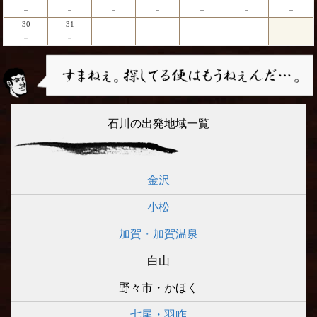
－
－
－
－
－
－
－
30
31
－
－
石川の出発地域一覧
金沢
小松
加賀・加賀温泉
白山
野々市・かほく
七尾・羽咋