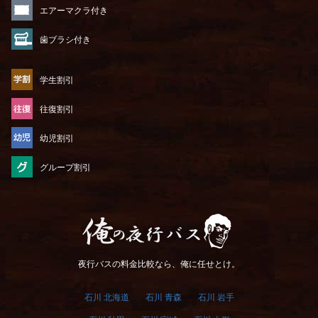
エアーマクラ付き
歯ブラシ付き
学生割引
往復割引
幼児割引
グループ割引
俺の夜行バス
夜行バスの料金比較なら、俺に任せとけ。
石川 北海道
石川 青森
石川 岩手