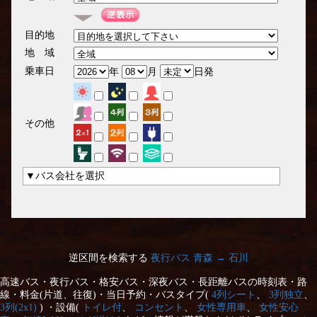
目的地
地 域
乗車日
年
月
日発
その他
▼バス会社を選択
逆区間を検索する
夜行バス 青森 → 石川
高速バス・夜行バス・格安バス・深夜バス・長距離バスの時刻表・路
線・料金(片道、往復)・当日予約・バスタイプ(
4列シート
、
3列独立
、
3列(2x1)
) ・設備(
トイレ付
、
コンセント
、
女性専用車
、
女性安心