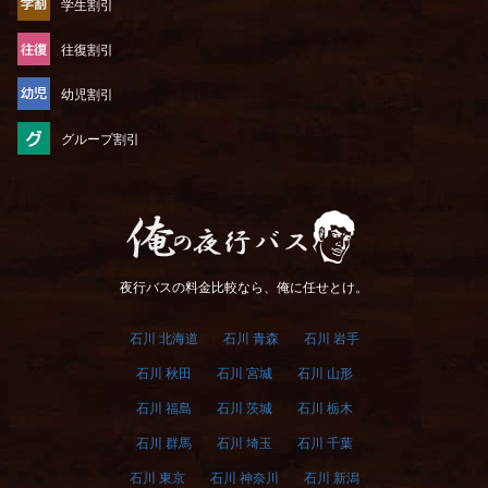
学生割引
往復割引
幼児割引
グループ割引
俺の夜行バス
夜行バスの料金比較なら、俺に任せとけ。
石川 北海道
石川 青森
石川 岩手
石川 秋田
石川 宮城
石川 山形
石川 福島
石川 茨城
石川 栃木
石川 群馬
石川 埼玉
石川 千葉
石川 東京
石川 神奈川
石川 新潟