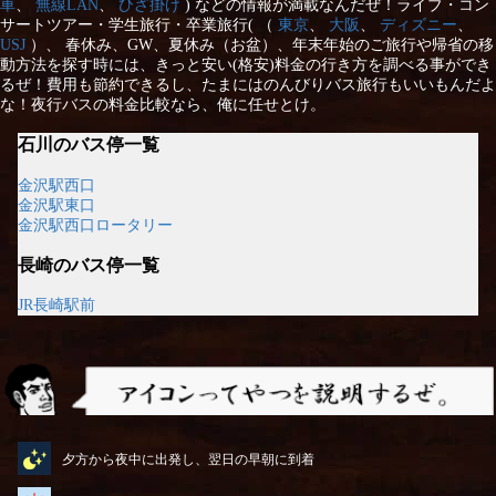
車
、
無線LAN
、
ひざ掛け
) などの情報が満載なんだぜ！ライブ・コン
サートツアー・学生旅行・卒業旅行( （
東京
、
大阪
、
ディズニー
、
USJ
）、 春休み、GW、夏休み（お盆）、年末年始のご旅行や帰省の移
動方法を探す時には、きっと安い(格安)料金の行き方を調べる事ができ
るぜ！費用も節約できるし、たまにはのんびりバス旅行もいいもんだよ
な！夜行バスの料金比較なら、俺に任せとけ。
石川のバス停一覧
金沢駅西口
金沢駅東口
金沢駅西口ロータリー
長崎のバス停一覧
JR長崎駅前
アイコンってやつを説明するぜ
夕方から夜中に出発し、翌日の早朝に到着