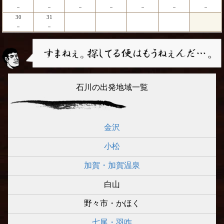
－
－
－
－
－
－
－
30
31
－
－
石川の出発地域一覧
金沢
小松
加賀・加賀温泉
白山
野々市・かほく
七尾・羽咋