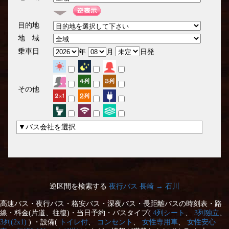
目的地
地 域
乗車日
年
月
日発
その他
▼バス会社を選択
逆区間を検索する
夜行バス 長崎 → 石川
高速バス・夜行バス・格安バス・深夜バス・長距離バスの時刻表・路
線・料金(片道、往復)・当日予約・バスタイプ(
4列シート
、
3列独立
、
3列(2x1)
) ・設備(
トイレ付
、
コンセント
、
女性専用車
、
女性安心