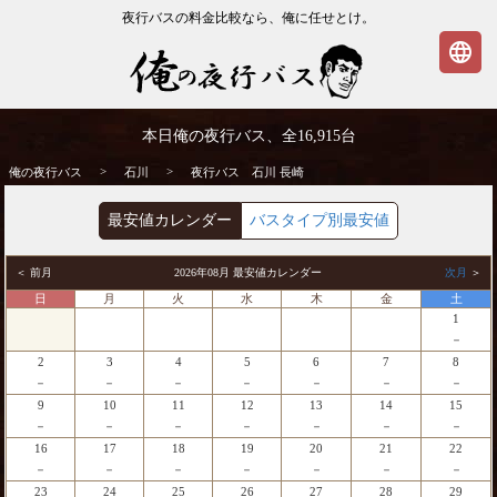
夜行バスの料金比較なら、俺に任せとけ。
language
石川発⇒長崎行 夜行バス・高速バス | 俺の
本日俺の夜行バス、全
16,915
台
夜行バス
>
>
俺の夜行バス
石川
夜行バス 石川 長崎
最安値カレンダー
バスタイプ別最安値
＜ 前月
2026年08月 最安値カレンダー
次月
＞
日
月
火
水
木
金
土
1
－
2
3
4
5
6
7
8
－
－
－
－
－
－
－
9
10
11
12
13
14
15
－
－
－
－
－
－
－
16
17
18
19
20
21
22
－
－
－
－
－
－
－
23
24
25
26
27
28
29