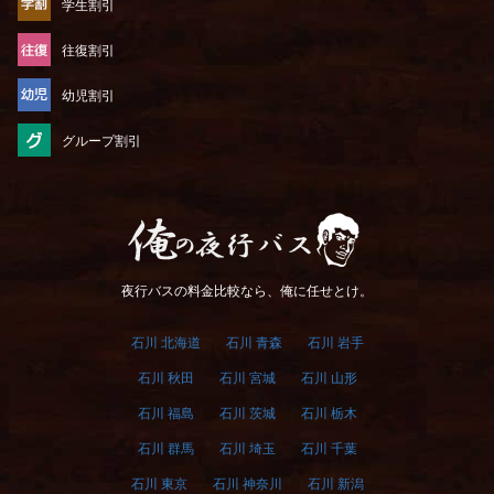
学生割引
往復割引
幼児割引
グループ割引
俺の夜行バス
夜行バスの料金比較なら、俺に任せとけ。
石川 北海道
石川 青森
石川 岩手
石川 秋田
石川 宮城
石川 山形
石川 福島
石川 茨城
石川 栃木
石川 群馬
石川 埼玉
石川 千葉
石川 東京
石川 神奈川
石川 新潟