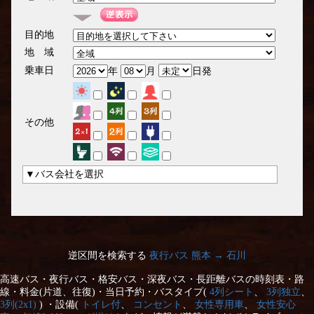
目的地
地 域
乗車日
年
月
日発
その他
▼バス会社を選択
逆区間を検索する
夜行バス 熊本 → 石川
高速バス・夜行バス・格安バス・深夜バス・長距離バスの時刻表・路
線・料金(片道、往復)・当日予約・バスタイプ(
4列シート
、
3列独立
、
3列(2x1)
) ・設備(
トイレ付
、
コンセント
、
女性専用車
、
女性安心