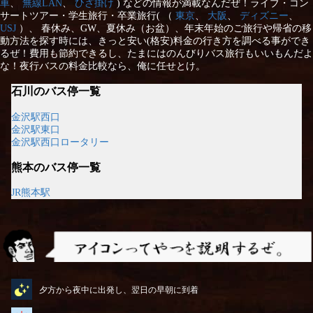
車
、
無線LAN
、
ひざ掛け
) などの情報が満載なんだぜ！ライブ・コン
サートツアー・学生旅行・卒業旅行( （
東京
、
大阪
、
ディズニー
、
USJ
）、 春休み、GW、夏休み（お盆）、年末年始のご旅行や帰省の移
動方法を探す時には、きっと安い(格安)料金の行き方を調べる事ができ
るぜ！費用も節約できるし、たまにはのんびりバス旅行もいいもんだよ
な！夜行バスの料金比較なら、俺に任せとけ。
石川のバス停一覧
金沢駅西口
金沢駅東口
金沢駅西口ロータリー
熊本のバス停一覧
JR熊本駅
アイコンってやつを説明するぜ
夕方から夜中に出発し、翌日の早朝に到着