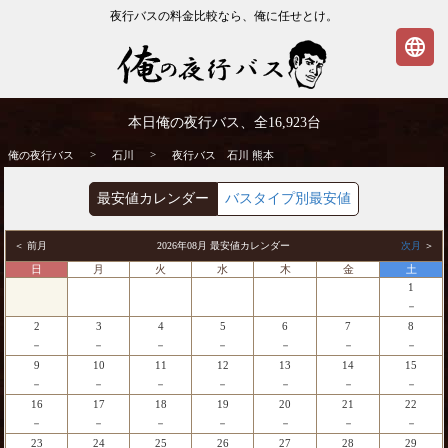
夜行バスの料金比較なら、俺に任せとけ。
language
石川発⇒熊本行 夜行バス・高速バス | 俺の
本日俺の夜行バス、全
16,923
台
夜行バス
>
>
俺の夜行バス
石川
夜行バス 石川 熊本
最安値カレンダー
バスタイプ別最安値
＜ 前月
2026年08月 最安値カレンダー
次月
＞
日
月
火
水
木
金
土
1
－
2
3
4
5
6
7
8
－
－
－
－
－
－
－
9
10
11
12
13
14
15
－
－
－
－
－
－
－
16
17
18
19
20
21
22
－
－
－
－
－
－
－
23
24
25
26
27
28
29