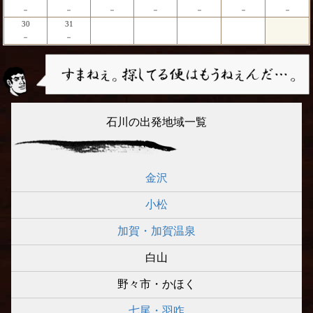
－
－
－
－
－
－
－
30
31
－
－
石川の出発地域一覧
金沢
小松
加賀・加賀温泉
白山
野々市・かほく
七尾・羽咋