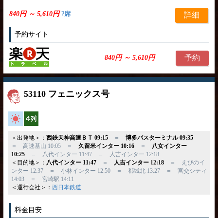
840円 ～ 5,610円
?席
詳細
予約サイト
予約
840円 ～ 5,610円
53110 フェニックス号
高速バス
横4列
＜出発地＞：
西鉄天神高速ＢＴ 09:15
＝
博多バスターミナル 09:35
＝ 高速基山 10:05 ＝
久留米インター 10:16
＝
八女インター
10:25
＝ 八代インター 11:47 ＝ 人吉インター 12:18
＜目的地＞：
八代インター 11:47
＝
人吉インター 12:18
＝ えびのイ
ンター 12:37 ＝ 小林インター 12:50 ＝ 都城北 13:27 ＝ 宮交シティ
14:03 ＝ 宮崎駅 14:11
＜運行会社＞：
西日本鉄道
料金目安