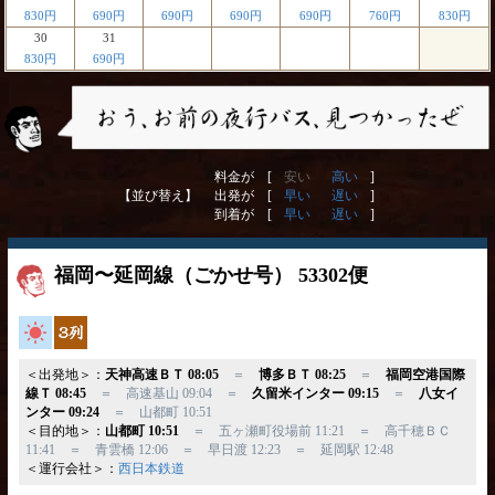
830円
690円
690円
690円
690円
760円
830円
30
31
830円
690円
料金が [
安い
高い
]
【並び替え】
出発が [
早い
遅い
]
到着が [
早い
遅い
]
福岡〜延岡線（ごかせ号） 53302便
高速バス
独立3列
＜出発地＞：
天神高速ＢＴ 08:05
＝
博多ＢＴ 08:25
＝
福岡空港国際
線Ｔ 08:45
＝ 高速基山 09:04 ＝
久留米インター 09:15
＝
八女イ
ンター 09:24
＝ 山都町 10:51
＜目的地＞：
山都町 10:51
＝ 五ヶ瀬町役場前 11:21 ＝ 高千穂ＢＣ
11:41 ＝ 青雲橋 12:06 ＝ 早日渡 12:23 ＝ 延岡駅 12:48
＜運行会社＞：
西日本鉄道