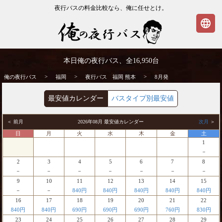
夜行バスの料金比較なら、俺に任せとけ。
language
福岡発⇒熊本行 8月発 夜行バス・高速バス
本日俺の夜行バス、全
16,950
台
| 俺の夜行バス
>
>
>
俺の夜行バス
福岡
夜行バス 福岡 熊本
8月発
最安値カレンダー
バスタイプ別最安値
＜ 前月
2026年08月 最安値カレンダー
次月
＞
日
月
火
水
木
金
土
1
－
2
3
4
5
6
7
8
－
－
－
－
－
－
－
9
10
11
12
13
14
15
－
－
840円
840円
840円
840円
840円
16
17
18
19
20
21
22
840円
840円
690円
690円
690円
760円
830円
23
24
25
26
27
28
29