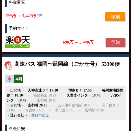
料金目安
690円 ～ 5,440円
?席
詳細
予約サイト
予約
690円 ～ 5,440円
高速バス 福岡〜延岡線（ごかせ号） 53308便
高速バス
横4列
＜出発地＞：
天神高速ＢＴ 17:30
＝
博多ＢＴ 17:50
＝
福岡空港国際
線Ｔ 18:10
＝ 高速基山 18:29 ＝
久留米インター 18:40
＝
八女イ
ンター 18:49
＝ 山都町 20:16
＜目的地＞：
山都町 20:16
＝ 五ヶ瀬町役場前 20:46 ＝ 高千穂ＢＣ
21:06 ＝ 青雲橋 21:28 ＝ 早日渡 21:45 ＝ 延岡駅 22:10
＜運行会社＞：
西日本鉄道
料金目安