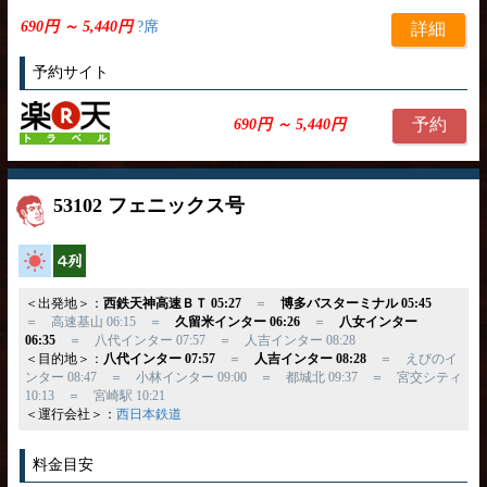
690円 ～ 5,440円
?席
詳細
予約サイト
予約
690円 ～ 5,440円
53102 フェニックス号
高速バス
横4列
＜出発地＞：
西鉄天神高速ＢＴ 05:27
＝
博多バスターミナル 05:45
＝ 高速基山 06:15 ＝
久留米インター 06:26
＝
八女インター
06:35
＝ 八代インター 07:57 ＝ 人吉インター 08:28
＜目的地＞：
八代インター 07:57
＝
人吉インター 08:28
＝ えびのイ
ンター 08:47 ＝ 小林インター 09:00 ＝ 都城北 09:37 ＝ 宮交シティ
10:13 ＝ 宮崎駅 10:21
＜運行会社＞：
西日本鉄道
料金目安