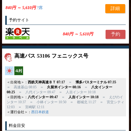
840円 ～ 5,610円
?席
詳細
予約サイト
予約
840円 ～ 5,610円
高速バス 53106 フェニックス号
高速バス
横4列
＜出発地＞：
西鉄天神高速ＢＴ 07:17
＝
博多バスターミナル 07:35
＝ 高速基山 08:05 ＝
久留米インター 08:16
＝
八女インター
08:25
＝ 八代インター 09:47 ＝ 人吉インター 10:18
＜目的地＞：
八代インター 09:47
＝
人吉インター 10:18
＝ えびのイ
ンター 10:37 ＝ 小林インター 10:50 ＝ 都城北 11:27 ＝ 宮交シティ
12:03 ＝ 宮崎駅 12:11
＜運行会社＞：
西日本鉄道
料金目安