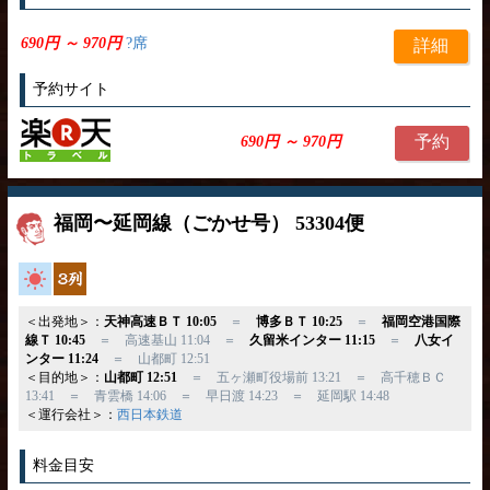
690円 ～ 970円
?席
詳細
予約サイト
予約
690円 ～ 970円
福岡〜延岡線（ごかせ号） 53304便
高速バス
独立3列
＜出発地＞：
天神高速ＢＴ 10:05
＝
博多ＢＴ 10:25
＝
福岡空港国際
線Ｔ 10:45
＝ 高速基山 11:04 ＝
久留米インター 11:15
＝
八女イ
ンター 11:24
＝ 山都町 12:51
＜目的地＞：
山都町 12:51
＝ 五ヶ瀬町役場前 13:21 ＝ 高千穂ＢＣ
13:41 ＝ 青雲橋 14:06 ＝ 早日渡 14:23 ＝ 延岡駅 14:48
＜運行会社＞：
西日本鉄道
料金目安