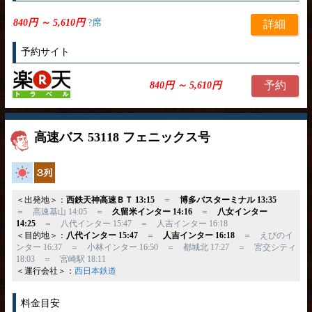
840円 ～ 5,610円
?席
詳細
予約サイト
予約
840円 ～ 5,610円
高速バス 53118 フェニックス号
高速バス
独立3列
＜出発地＞：
西鉄天神高速ＢＴ 13:15
＝
博多バスターミナル 13:35
＝ 高速基山 14:05 ＝
久留米インター 14:16
＝
八女インター
14:25
＝ 八代インター 15:47 ＝ 人吉インター 16:18
＜目的地＞：
八代インター 15:47
＝
人吉インター 16:18
＝ えびのイ
ンター 16:37 ＝ 小林インター 16:50 ＝ 都城北 17:27 ＝ 宮交シティ
18:03 ＝ 宮崎駅 18:11
＜運行会社＞：
西日本鉄道
料金目安