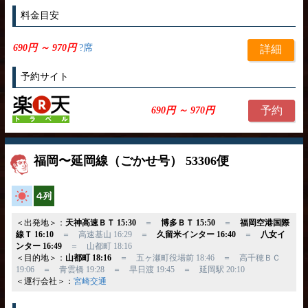
料金目安
690円 ～ 970円
?席
詳細
予約サイト
予約
690円 ～ 970円
福岡〜延岡線（ごかせ号） 53306便
高速バス
横4列
＜出発地＞：
天神高速ＢＴ 15:30
＝
博多ＢＴ 15:50
＝
福岡空港国際
線Ｔ 16:10
＝ 高速基山 16:29 ＝
久留米インター 16:40
＝
八女イ
ンター 16:49
＝ 山都町 18:16
＜目的地＞：
山都町 18:16
＝ 五ヶ瀬町役場前 18:46 ＝ 高千穂ＢＣ
19:06 ＝ 青雲橋 19:28 ＝ 早日渡 19:45 ＝ 延岡駅 20:10
＜運行会社＞：
宮崎交通