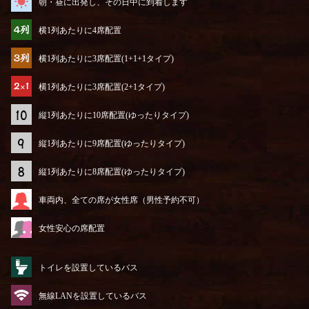
朝・昼に出発し、その日中に到着します
横1列あたりに4席配置
横1列あたりに3席配置(1+1+1タイプ)
横1列あたりに3席配置(2+1タイプ)
縦1列あたりに10席配置(ゆったりタイプ)
縦1列あたりに9席配置(ゆったりタイプ)
縦1列あたりに8席配置(ゆったりタイプ)
車両内、全ての席が女性席（男性予約不可）
女性安心の席配置
トイレを設置しているバス
無線LANを設置しているバス