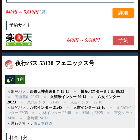
840円 ～ 5,610円
?席
詳細
予約サイト
予約
840円 ～ 5,610円
夜行バス 53138 フェニックス号
夜行バス
横4列
＜出発地＞：
西鉄天神高速ＢＴ 19:15
＝
博多バスターミナル 19:33
＝ 高速基山 20:03 ＝
久留米インター 20:14
＝
八女インター
20:23
＝ 八代インター 21:45 ＝ 人吉インター 22:16
＜目的地＞：
八代インター 21:45
＝
人吉インター 22:16
＝ えびのイ
ンター 22:35 ＝ 小林インター 22:48 ＝ 都城北 23:25 ＝ 宮交シティ
24:01 ＝ 宮崎駅 24:09
＜運行会社＞：
西日本鉄道
料金目安