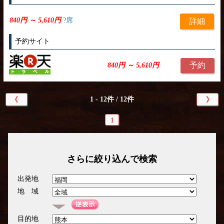
840円 ～ 5,610円
?席
詳細
予約サイト
予約
840円 ～ 5,610円
1 - 12件 / 12件
《
》
1
さらに絞り込んで検索
出発地
地 域
目的地