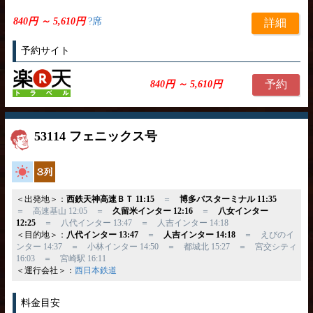
840円 ～ 5,610円
?席
詳細
予約サイト
予約
840円 ～ 5,610円
53114 フェニックス号
高速バス
独立3列
＜出発地＞：
西鉄天神高速ＢＴ 11:15
＝
博多バスターミナル 11:35
＝ 高速基山 12:05 ＝
久留米インター 12:16
＝
八女インター
12:25
＝ 八代インター 13:47 ＝ 人吉インター 14:18
＜目的地＞：
八代インター 13:47
＝
人吉インター 14:18
＝ えびのイ
ンター 14:37 ＝ 小林インター 14:50 ＝ 都城北 15:27 ＝ 宮交シティ
16:03 ＝ 宮崎駅 16:11
＜運行会社＞：
西日本鉄道
料金目安