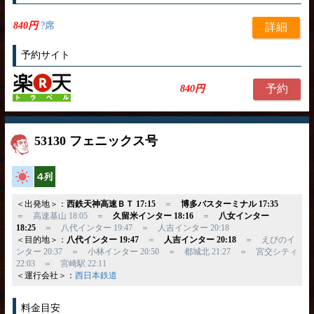
840円
?席
詳細
予約サイト
予約
840円
53130 フェニックス号
高速バス
横4列
＜出発地＞：
西鉄天神高速ＢＴ 17:15
＝
博多バスターミナル 17:35
＝ 高速基山 18:05 ＝
久留米インター 18:16
＝
八女インター
18:25
＝ 八代インター 19:47 ＝ 人吉インター 20:18
＜目的地＞：
八代インター 19:47
＝
人吉インター 20:18
＝ えびのイ
ンター 20:37 ＝ 小林インター 20:50 ＝ 都城北 21:27 ＝ 宮交シティ
22:03 ＝ 宮崎駅 22:11
＜運行会社＞：
西日本鉄道
料金目安