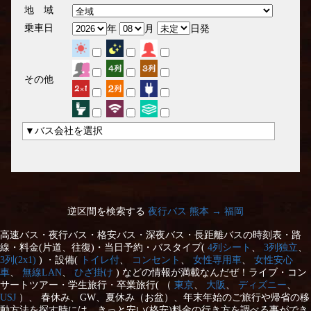
地 域
乗車日
年
月
日発
その他
▼バス会社を選択
逆区間を検索する
夜行バス 熊本 → 福岡
高速バス・夜行バス・格安バス・深夜バス・長距離バスの時刻表・路
線・料金(片道、往復)・当日予約・バスタイプ(
4列シート
、
3列独立
、
3列(2x1)
) ・設備(
トイレ付
、
コンセント
、
女性専用車
、
女性安心
車
、
無線LAN
、
ひざ掛け
) などの情報が満載なんだぜ！ライブ・コン
サートツアー・学生旅行・卒業旅行( （
東京
、
大阪
、
ディズニー
、
USJ
）、 春休み、GW、夏休み（お盆）、年末年始のご旅行や帰省の移
動方法を探す時には、きっと安い(格安)料金の行き方を調べる事ができ