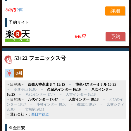
840円
?席
詳細
予約サイト
予約
840円
53122 フェニックス号
高速バス
独立3列
＜出発地＞：
西鉄天神高速ＢＴ 15:15
＝
博多バスターミナル 15:35
＝ 高速基山 16:05 ＝
久留米インター 16:16
＝
八女インター
16:25
＝ 八代インター 17:47 ＝ 人吉インター 18:18
＜目的地＞：
八代インター 17:47
＝
人吉インター 18:18
＝ えびのイ
ンター 18:37 ＝ 小林インター 18:50 ＝ 都城北 19:27 ＝ 宮交シティ
20:03 ＝ 宮崎駅 20:11
＜運行会社＞：
西日本鉄道
料金目安