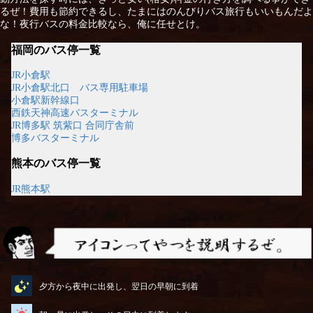
るぜ！費用も節約できるし、たまにはのんびりバス旅行もいいもんだよ
な！夜行バスの料金比較なら、俺に任せとけ。
福岡のバス停一覧
JR小倉駅
JR小倉駅北口 バス専用駐車場
小倉駅新幹線口
西鉄天神高速バスターミナル
JR博多駅 筑紫口 合同庁舎前
博多バスターミナル
熊本のバス停一覧
JR熊本駅
アイコンってやつを説明するぜ
夕方から夜中に出発し、翌日の早朝に到着