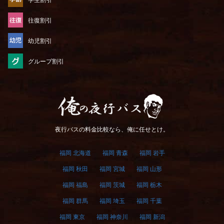
往復割引
幼児割引
グループ割引
俺の夜行バス
夜行バスの料金比較なら、俺に任せとけ。
福岡 北海道
福岡 青森
福岡 岩手
福岡 秋田
福岡 宮城
福岡 山形
福岡 福島
福岡 茨城
福岡 栃木
福岡 群馬
福岡 埼玉
福岡 千葉
福岡 東京
福岡 神奈川
福岡 新潟