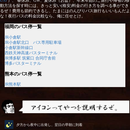
USJ
）、 春休み、GW、夏休み（お盆）、年末年始のご旅行や帰省の移
動方法を探す時には、きっと安い(格安)料金の行き方を調べる事ができ
るぜ！費用も節約できるし、たまにはのんびりバス旅行もいいもんだよ
な！夜行バスの料金比較なら、俺に任せとけ。
福岡のバス停一覧
JR小倉駅
JR小倉駅北口 バス専用駐車場
小倉駅新幹線口
西鉄天神高速バスターミナル
JR博多駅 筑紫口 合同庁舎前
博多バスターミナル
熊本のバス停一覧
JR熊本駅
アイコンってやつを説明するぜ
夕方から夜中に出発し、翌日の早朝に到着