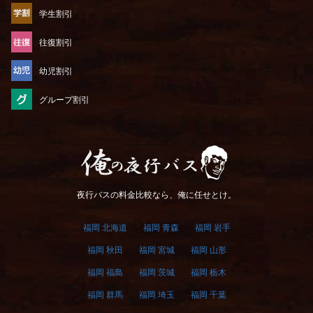
学生割引
往復割引
幼児割引
グループ割引
俺の夜行バス
夜行バスの料金比較なら、俺に任せとけ。
福岡 北海道
福岡 青森
福岡 岩手
福岡 秋田
福岡 宮城
福岡 山形
福岡 福島
福岡 茨城
福岡 栃木
福岡 群馬
福岡 埼玉
福岡 千葉