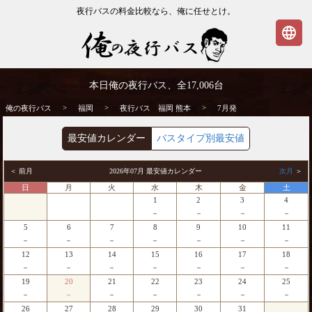
夜行バスの料金比較なら、俺に任せとけ。
language
福岡発⇒熊本行 7月発 夜行バス・高速バス
本日俺の夜行バス、全
17,006
台
| 俺の夜行バス
>
>
>
俺の夜行バス
福岡
夜行バス 福岡 熊本
7月発
最安値カレンダー
バスタイプ別最安値
＜ 前月
2026年07月 最安値カレンダー
次月
＞
日
月
火
水
木
金
土
1
2
3
4
－
－
－
－
5
6
7
8
9
10
11
－
－
－
－
－
－
－
12
13
14
15
16
17
18
－
－
－
－
－
－
－
19
20
21
22
23
24
25
－
－
－
－
－
－
－
26
27
28
29
30
31