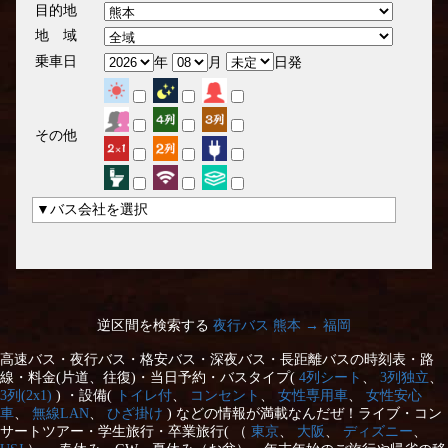
目的地
地 域
乗車日
年
月
日発
その他
▼バス会社を選択
逆区間を検索する
夜行バス 熊本 → 福岡
高速バス・夜行バス・格安バス・深夜バス・長距離バスの時刻表・路
線・料金(片道、往復)・当日予約・バスタイプ(
4列シート
、
3列独立
、
3列(2x1)
) ・設備(
トイレ付
、
コンセント
、
女性専用車
、
女性安心
車
、
無線LAN
、
ひざ掛け
) などの情報が満載なんだぜ！ライブ・コン
サートツアー・学生旅行・卒業旅行( （
東京
、
大阪
、
ディズニー
、