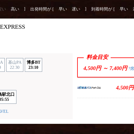
]
]
安い
高い
出発時間が [
早い
遅い
到着時間が [
早い
 EXPRESS
料金目安
A
基山PA
博多BT
0
22:30
23:10
4,500円 ～
7,400円
?
4,500円
島駅北口
05:55
AVEL