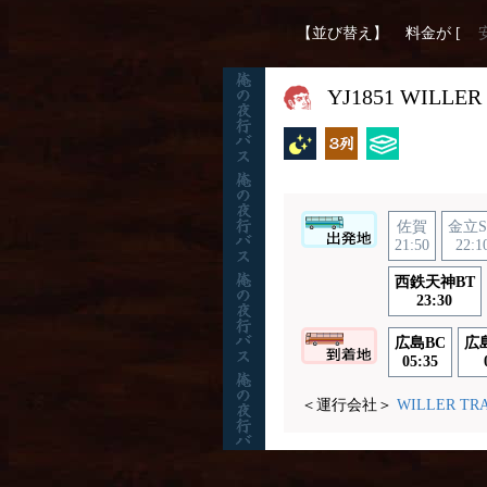
【並び替え】
料金が [
YJ1851 WILLER
夜行バス
独立3列
ひざ掛け
佐賀
金立S
21:50
22:1
西鉄天神BT
23:30
広島BC
広
05:35
＜運行会社＞
WILLER TR