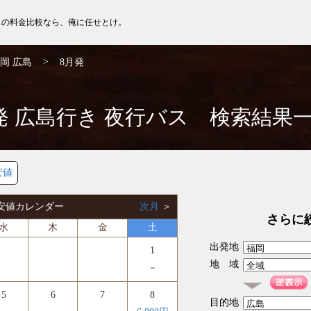
スの料金比較なら、俺に任せとけ。
>
岡 広島
8月発
発 広島行き 夜行バス 検索結果
安値
 最安値カレンダー
次月
＞
さらに
水
木
金
土
出発地
1
地 域
－
5
6
7
8
目的地