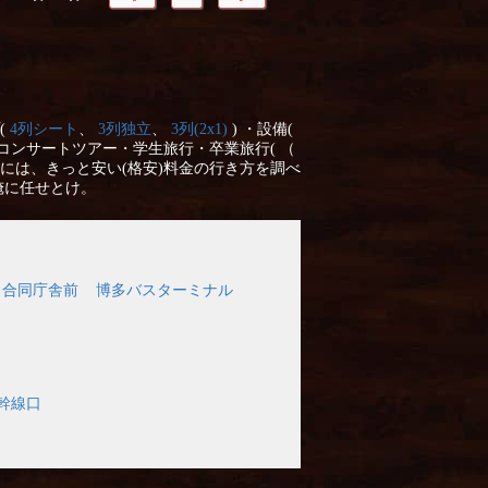
(
4列シート
、
3列独立
、
3列(2x1)
) ・設備(
コンサートツアー・学生旅行・卒業旅行( （
には、きっと安い(格安)料金の行き方を調べ
俺に任せとけ。
口 合同庁舎前
博多バスターミナル
幹線口