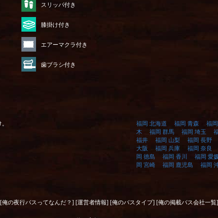
）
スリッパ付き
膝掛け付き
エアーマクラ付き
歯ブラシ付き
け。
福岡 北海道
福岡 青森
福岡
木
福岡 群馬
福岡 埼玉
福井
福岡 山梨
福岡 長野
大阪
福岡 兵庫
福岡 奈良
岡 徳島
福岡 香川
福岡 愛
岡 宮崎
福岡 鹿児島
福岡 
[俺の夜行バスってなんだ？]
[運営者情報]
[俺のバスタイプ]
[俺の掲載バス会社一覧