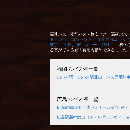
高速バス・夜行バス・格安バス・深夜バス・
トイレ付
、
コンセント
、
女性専用車
、
女
東京
、
大阪
、
ディズニー
、
USJ
）、 春休
る事ができるぜ！費用も節約できるし、た
福岡のバス停一覧
JR小倉駅
JR小倉駅北口 バス専用駐
広島のバス停一覧
広島駅南口 代々木ゼミナール道向かい
広島駅新幹線口（ホテルグランヴィア前