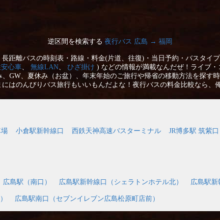
逆区間を検索する
夜行バス 広島 → 福岡
長距離バスの時刻表・路線・料金(片道、往復)・当日予約・バスタイプ
性安心車
、
無線LAN
、
ひざ掛け
) などの情報が満載なんだぜ！ライブ・
み、GW、夏休み（お盆）、年末年始のご旅行や帰省の移動方法を探す時
まにはのんびりバス旅行もいいもんだよな！夜行バスの料金比較なら、
車場
小倉駅新幹線口
西鉄天神高速バスターミナル
JR博多駅 筑紫
広島駅（南口）
広島駅新幹線口（シェラトンホテル北）
広島駅新
）
広島駅南口（セブンイレブン広島松原町店前）