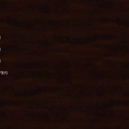
引
引
引
プ割引