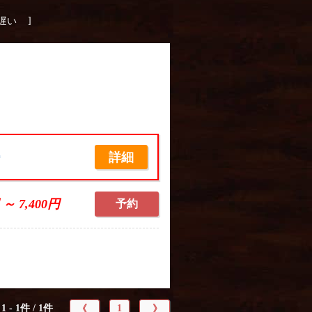
]
遅い
詳細
席
 ～ 7,400円
予約
1 - 1件 / 1件
1
《
》